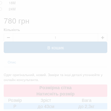
18M
24M
780 грн
Кількість
В кошик
Опис
Одяг оригінальний, новий. Заміри та інші деталі уточнюйте у
онлайн консультанта.
Розмірна сітка
Натисніть розмір
Розмір
Зріст
Вага
P
до 43см
до 2,3кг