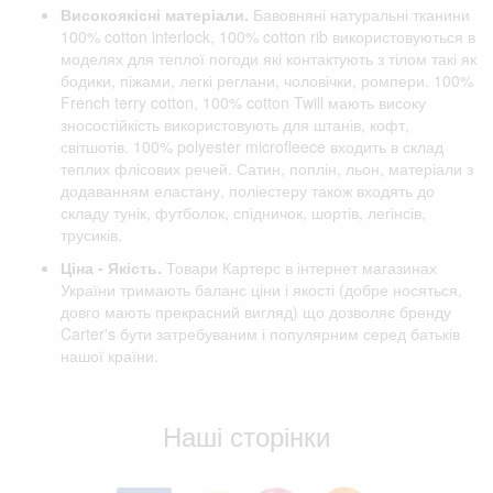
Високоякісні матеріали.
Бавовняні натуральні тканини
100% cotton interlock, 100% cotton rib використовуються в
моделях для теплої погоди які контактують з тілом такі як
бодики, піжами, легкі реглани, чоловічки, ромпери. 100%
French terry cotton, 100% cotton Twill мають високу
зносостійкість використовують для штанів, кофт,
світшотів. 100% polyester microfleece входить в склад
теплих флісових речей. Сатин, поплін, льон, матеріали з
додаванням еластану, поліестеру також входять до
складу тунік, футболок, спідничок, шортів, легінсів,
трусиків.
Ціна - Якість.
Товари Картерс в інтернет магазинах
України тримають баланс ціни і якості (добре носяться,
довго мають прекрасний вигляд) що дозволяє бренду
Carter's бути затребуваним і популярним серед батьків
нашої країни.
Відгуки клієнтів
Наші сторінки