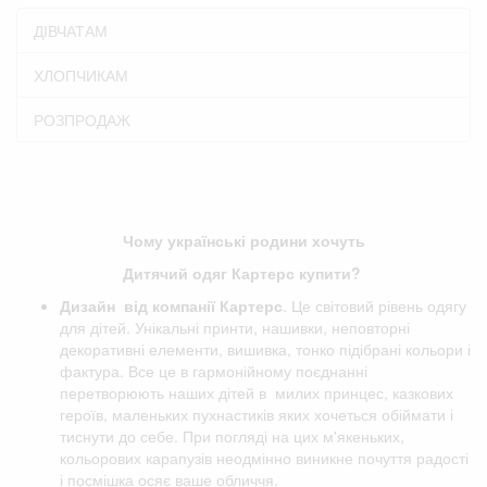
ДІВЧАТАМ
ХЛОПЧИКАМ
РОЗПРОДАЖ
Чому українські родини хочуть
Дитячий одяг Картерс купити?
Дизайн від компанії
Картерс
. Це світовий рівень одягу
для дітей. Унікальні принти, нашивки, неповторні
декоративні елементи, вишивка, тонко підібрані кольори і
фактура. Все це в гармонійному поєднанні
перетворюють наших дітей в милих принцес, казкових
героїв, маленьких пухнастиків яких хочеться обіймати і
тиснути до себе. При погляді на цих м'якеньких,
кольорових карапузів неодмінно виникне почуття радості
і посмішка осяє ваше обличчя.