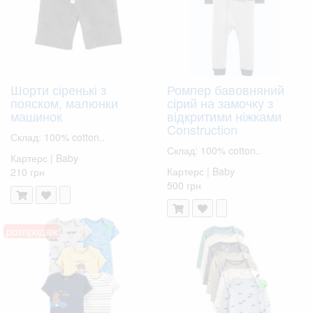
Шорти сіренькі з
Ромпер бавовняний
пояском, малюнки
сірий на замочку з
машинок
відкритими ніжками
Construction
Склад: 100% cotton..
Склад: 100% cotton..
Картерс | Baby
Картерс | Baby
210 грн
500 грн
розпродаж!