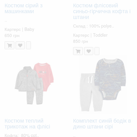
Костюм сірий з
Костюм флісовий
машинками
синьо-гірчична кофта і
штани
..
Склад : 100% polye..
Картерс | Baby
Картерс | Toddler
650 грн
850 грн
Костюм теплий
Комплект синій бодік в
трикотаж на флісі
дино штани сірі
Кофта: 80% cot..
..