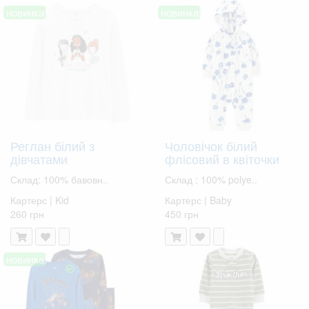
новинка!
новинка!
Реглан білий з
Чоловічок білий
дівчатами
флісовий в квіточки
Склад: 100% бавовн..
Склад : 100% polye..
Картерс | Kid
Картерс | Baby
260 грн
450 грн
новинка!