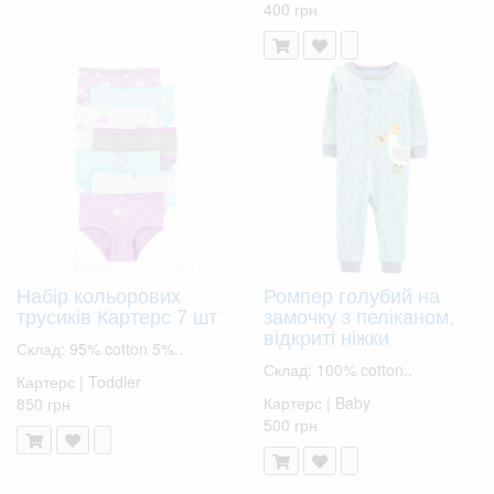
400 грн
Набір кольорових
Ромпер голубий на
трусиків Картерс 7 шт
замочку з пеліканом,
відкриті ніжки
Склад: 95% cotton 5%..
Склад: 100% cotton..
Картерс | Toddler
Картерс | Baby
850 грн
500 грн