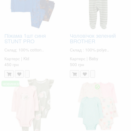
Піжама 1шт синя
Чоловічок зелений
STUNT PRO
BROTHER
Склад: 100% cotton..
Склад : 100% polye..
Картерс | Kid
Картерс | Baby
450 грн
500 грн
новинка!