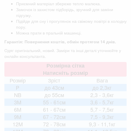
Приємний матеріал збереже тепло малюка.
Замочок із захистом підборідь, зручний для заміни
підгузку.
Підійде для сну і прогулянок на свіжому повітрі в холодну
пору.
Можна прати в пральній машинці.
Гарантія: Повернення коштів, обмін протягом 14 днів.
Одяг оригінальний, новий. Заміри та інші деталі уточнюйте у
онлайн консультанта.
Розмірна сітка
Натисніть розмір
Розмір
Зріст
Вага
P
до 43см
до 2,3кг
NB
до 55см
2,3 - 3,6кг
3M
55 - 61см
3,6 - 5,7кг
6M
61 - 67см
5,7 - 7,5кг
9M
67 - 72см
7,5 - 9,3кг
12M
72 - 78см
9,3 - 11,1кг