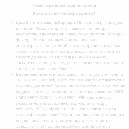
Чому українські родини хочуть
Дитячий одяг Картерс купити?
Дизайн від компанії
Картерс
. Це світовий рівень одягу
для дітей. Унікальні принти, нашивки, неповторні
декоративні елементи, вишивка, тонко підібрані кольори і
фактура. Все це в гармонійному поєднанні
перетворюють наших дітей в милих принцес, казкових
героїв, маленьких пухнастиків яких хочеться обіймати і
тиснути до себе. При погляді на цих м'якеньких,
кольорових карапузів неодмінно виникне почуття радості
і посмішка осяє ваше обличчя.
Високоякісні матеріали.
Бавовняні натуральні тканини
100% cotton interlock, 100% cotton rib використовуються в
моделях для теплої погоди які контактують з тілом такі як
бодики, піжами, легкі реглани, чоловічки, ромпери. 100%
French terry cotton, 100% cotton Twill мають високу
зносостійкість використовують для штанів, кофт,
світшотів. 100% polyester microfleece входить в склад
теплих флісових речей. Сатин, поплін, льон, матеріали з
додаванням еластану, поліестеру також входять до
складу тунік, футболок, спідничок, шортів, легінсів,