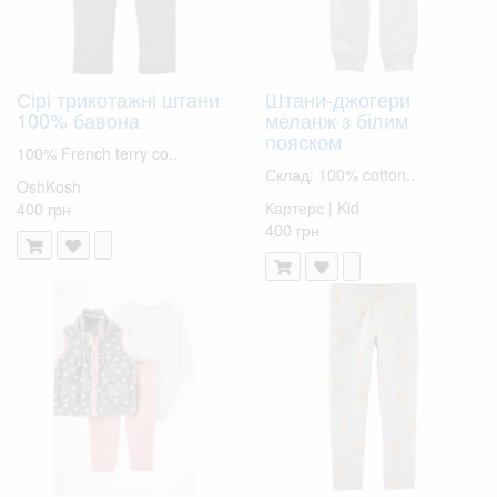
Сірі трикотажні штани
Штани-джогери
100% бавона
меланж з білим
пояском
100% French terry co..
Склад: 100% cotton..
OshKosh
Картерс | Kid
400 грн
400 грн