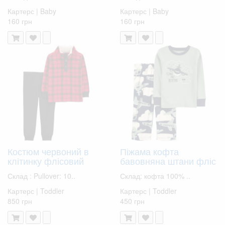
Картерс | Baby
Картерс | Baby
160 грн
160 грн
Костюм червоний в
Піжама кофта
клітинку флісовий
бавовняна штани фліс
Склад : Pullover: 10..
Склад: кофта 100% ..
Картерс | Toddler
Картерс | Toddler
850 грн
450 грн