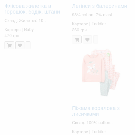
Флісова жилетка в
Легінси з балеринами
горошок, бодік, штани
93% cotton, 7% elast..
Склад: Жилетка: 10..
Картерс | Toddler
Картерс | Baby
260 грн
470 грн
Піжама коралова з
лисичками
Склад: 100% cotton..
Картерс | Toddler