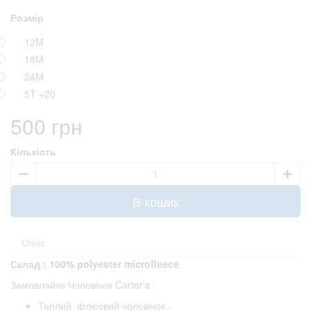
Розмір
12M
18M
24M
5T
+20
500 грн
Кількість
В кошик
Опис
Склад : 100% polyester microfleece
Замовляйте Чоловічок Carter’s :
Теплий флісовий чоловічок .