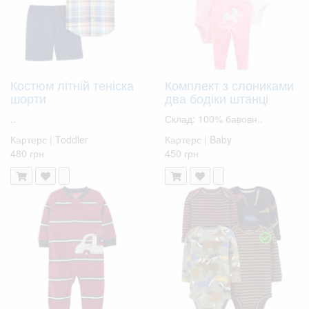
Костюм літній теніска
Комплект з слониками
шорти
два бодіки штанці
..
Склад: 100% бавовн..
Картерс | Toddler
Картерс | Baby
480 грн
450 грн