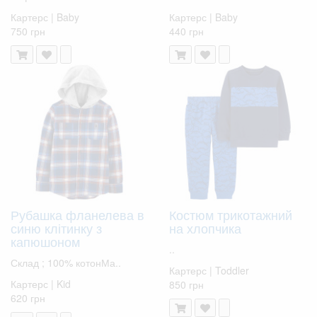
Картерс | Baby
Картерс | Baby
750 грн
440 грн
Рубашка фланелева в
Костюм трикотажний
синю клітинку з
на хлопчика
капюшоном
..
Склад ; 100% котонМа..
Картерс | Toddler
Картерс | Kid
850 грн
620 грн