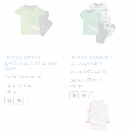
Піжама зелена
Піжама сіренька з
футболка, сині штани
крокодилами
Roar
Склад: 100% cotton..
Склад: 100% cotton..
Картерс | Toddler
Картерс | Toddler
400 грн
400 грн