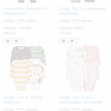
Чоловічок флісовий з
Бодік 1шт в коричневу
машинкою
смужечку
Склад : 100% polye..
Склад: 100% бавовн..
Картерс | Toddler
Картерс | Baby
490 грн
160 грн
Бодік 1шт в зелену
Бодік 1шт білий з
рисочку
слониками великими
Склад: 100% бавовн..
Склад: 100% бавовн..