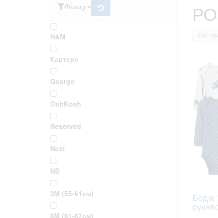
РО
Фільтр
Сортув
H&M
Картерс
George
OshKosh
Reserved
Next
NB
3M (55-61см)
Бодік 
рукаво
6M (61-67см)