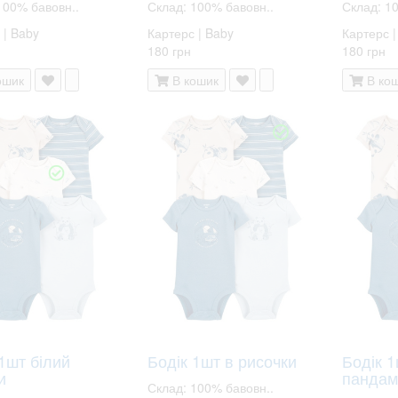
100% бавовн..
Склад: 100% бавовн..
Склад: 1
 | Baby
Картерс | Baby
Картерс |
180 грн
180 грн
ошик
В кошик
В ко
1шт білий
Бодік 1шт в рисочки
Бодік 1
и
пандам
Склад: 100% бавовн..