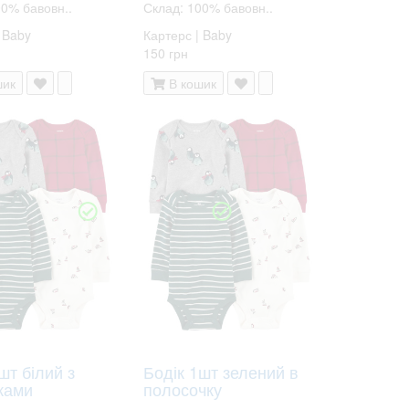
00% бавовн..
Склад: 100% бавовн..
 Baby
Картерс | Baby
150 грн
шик
В кошик
шт білий з
Бодік 1шт зелений в
ками
полосочку