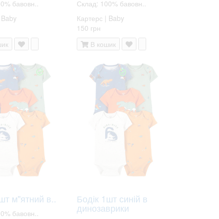
00% бавовн..
Склад: 100% бавовн..
 Baby
Картерс | Baby
150 грн
шик
В кошик
шт м"ятний в..
Бодік 1шт синій в
динозаврики
00% бавовн..