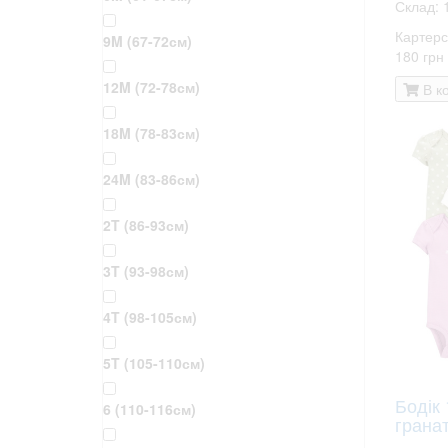
Склад: 
Картерс
9M (67-72см)
180 грн
12M (72-78см)
В к
18M (78-83см)
24M (83-86см)
2T (86-93см)
3T (93-98см)
4T (98-105см)
5T (105-110см)
Бодік 
6 (110-116см)
грана