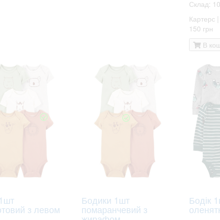
Склад: 1
Картерс |
150 грн
В ко
 1шт
Бодики 1шт
Бодік 1
отовий з левом
помаранчевий з
оленят
жирафом