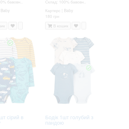
00% бавовн..
Склад: 100% бавовн..
 Baby
Картерс | Baby
180 грн
шик
В кошик
шт сірий в
Бодік 1шт голубий з
у
пандою