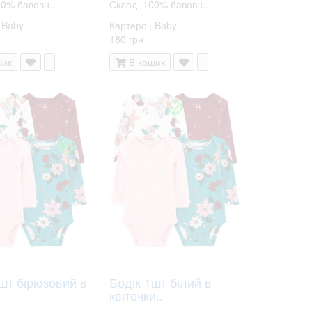
00% бавовн..
Склад: 100% бавовн..
 Baby
Картерс | Baby
180 грн
шик
В кошик
шт бірюзовий в
Бодік 1шт білий в
квіточки..