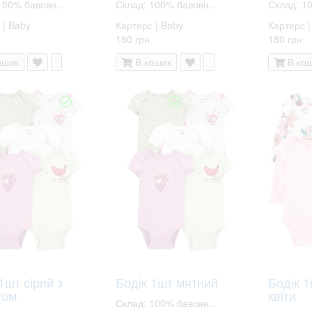
100% бавовн..
Склад: 100% бавовн..
Склад: 1
 | Baby
Картерс | Baby
Картерс |
180 грн
180 грн
ошик
В кошик
В ко
1шт сірий з
Бодік 1шт мятний
Бодік 1
том
квіти
Склад: 100% бавовн..