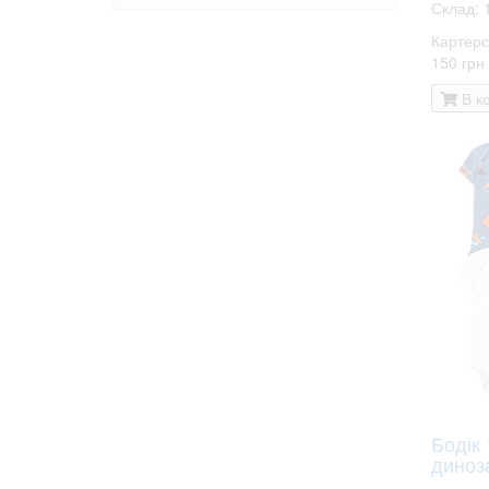
Склад: 
Картерс
150 грн
В к
Бодік 
диноз