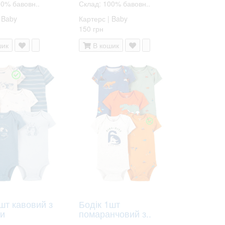
00% бавовн..
Склад: 100% бавовн..
 Baby
Картерс | Baby
150 грн
шик
В кошик
шт кавовий з
Бодік 1шт
и
помаранчовий з..