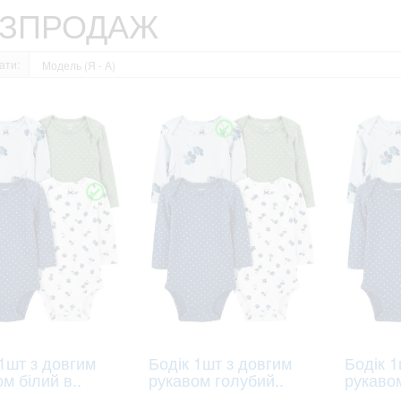
ЗПРОДАЖ
ати:
1шт з довгим
Бодік 1шт з довгим
Бодік 1
м білий в..
рукавом голубий..
рукавом