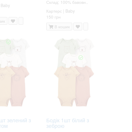
Склад: 100% бавовн..
 Baby
Картерс | Baby
150 грн
шик
В кошик
шт зелений з
Бодік 1шт білий з
том
зеброю