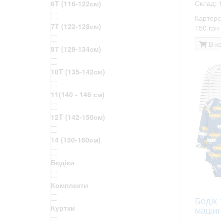
Склад: 
6T (116-122см)
Картерс
7T (122-128см)
150 грн
В к
8Т (128-134см)
10T (135-142см)
11(140 - 146 см)
12T (142-150см)
14 (150-160см)
Бодіки
Комплекти
Бодік 
Куртки
машин