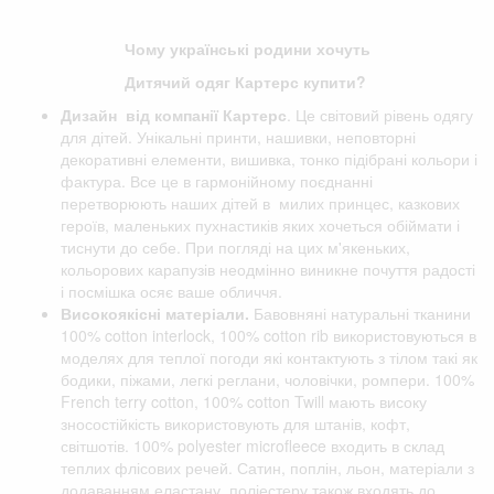
Чому українські родини хочуть
Дитячий одяг Картерс купити?
Дизайн від компанії
Картерс
. Це світовий рівень одягу
для дітей. Унікальні принти, нашивки, неповторні
декоративні елементи, вишивка, тонко підібрані кольори і
фактура. Все це в гармонійному поєднанні
перетворюють наших дітей в милих принцес, казкових
героїв, маленьких пухнастиків яких хочеться обіймати і
тиснути до себе. При погляді на цих м'якеньких,
кольорових карапузів неодмінно виникне почуття радості
і посмішка осяє ваше обличчя.
Високоякісні матеріали.
Бавовняні натуральні тканини
100% cotton interlock, 100% cotton rib використовуються в
моделях для теплої погоди які контактують з тілом такі як
бодики, піжами, легкі реглани, чоловічки, ромпери. 100%
French terry cotton, 100% cotton Twill мають високу
зносостійкість використовують для штанів, кофт,
світшотів. 100% polyester microfleece входить в склад
теплих флісових речей. Сатин, поплін, льон, матеріали з
додаванням еластану, поліестеру також входять до