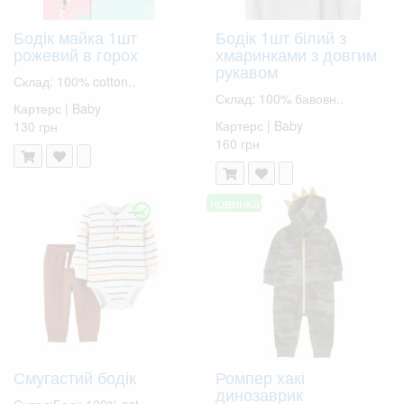
Бодік майка 1шт
Бодік 1шт білий з
рожевий в горох
хмаринками з довгим
рукавом
Склад: 100% cotton..
Склад: 100% бавовн..
Картерс | Baby
Картерс | Baby
130 грн
160 грн
новинка!
Смугастий бодік
Ромпер хакі
динозаврик
Склад:Боді: 100% cot..