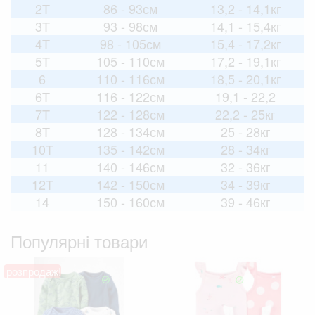
2T
86 - 93см
13,2 - 14,1кг
3T
93 - 98см
14,1 - 15,4кг
4T
98 - 105см
15,4 - 17,2кг
5T
105 - 110см
17,2 - 19,1кг
6
110 - 116см
18,5 - 20,1кг
6T
116 - 122см
19,1 - 22,2
7T
122 - 128см
22,2 - 25кг
8T
128 - 134см
25 - 28кг
10T
135 - 142см
28 - 34кг
11
140 - 146см
32 - 36кг
12T
142 - 150см
34 - 39кг
14
150 - 160см
39 - 46кг
Популярні товари
розпродаж!