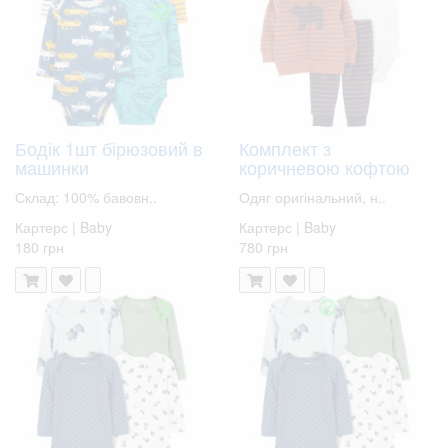
Бодік 1шт бірюзовий в
Комплект з
машинки
коричневою кофтою
Склад: 100% бавовн..
Одяг оригінальний, н..
Картерс | Baby
Картерс | Baby
180 грн
780 грн