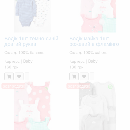
Бодік 1шт темно-синій
Бодік майка 1шт
довгий рукав
рожевий в фламінго
Склад: 100% бавовн..
Склад: 100% cotton..
Картерс | Baby
Картерс | Baby
160 грн
130 грн
розпродаж!
розпродаж!