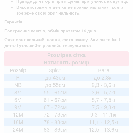
Підійде для ігор в приміщенні, прогулянок на вулиці.
Використовуйте делікатне прання малюнок і колір
збереже свою оригінальність.
Гарантія:
Повернення коштів, обмін протягом 14 днів.
Одяг оригінальний, новий, фото вживу. Заміри та інші
деталі уточнюйте у онлайн консультанта.
Розмірна сітка
Натисніть розмір
Розмір
Зріст
Вага
P
до 43см
до 2,3кг
NB
до 55см
2,3 - 3,6кг
3M
55 - 61см
3,6 - 5,7кг
6M
61 - 67см
5,7 - 7,5кг
9M
67 - 72см
7,5 - 9,3кг
12M
72 - 78см
9,3 - 11,1кг
18M
78 - 83см
11,1 - 12,5кг
24M
83 - 86см
12,5 - 13,6кг