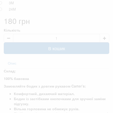
3M
24M
180 грн
Кількість
В кошик
Опис
Склад:
100% бавовна
Замовляйте бодик з довгим рукавом Carter’s:
Комфортний, дихаючий матеріал.
Бодик із застібками кнопочками для зручної заміни
підгузку.
Вільна горловина не обмежує рухів.