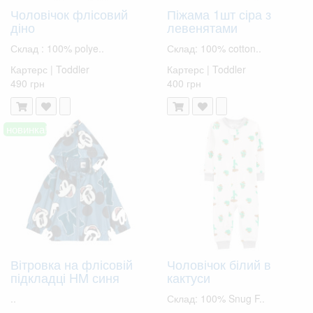
Чоловічок флісовий
Піжама 1шт сіра з
діно
левенятами
Склад : 100% polye..
Склад: 100% cotton..
Картерс | Toddler
Картерс | Toddler
490 грн
400 грн
новинка!
Вітровка на флісовій
Чоловічок білий в
підкладці HM синя
кактуси
..
Склад: 100% Snug F..