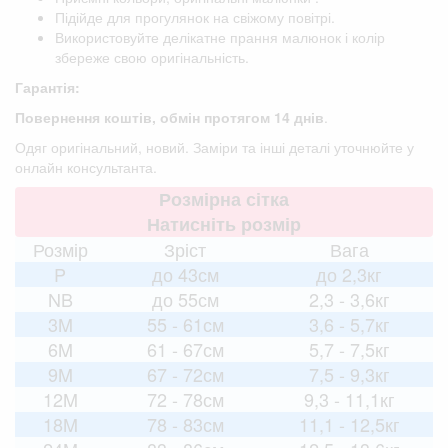
Підійде для прогулянок на свіжому повітрі.
Використовуйте делікатне прання малюнок і колір
збереже свою оригінальність.
Гарантія:
Повернення коштів, обмін протягом 14 днів
.
Одяг оригінальний, новий. Заміри та інші деталі уточнюйте у
онлайн консультанта.
Розмірна сітка
Натисніть розмір
Розмір
Зріст
Вага
P
до 43см
до 2,3кг
NB
до 55см
2,3 - 3,6кг
3M
55 - 61см
3,6 - 5,7кг
6M
61 - 67см
5,7 - 7,5кг
9M
67 - 72см
7,5 - 9,3кг
12M
72 - 78см
9,3 - 11,1кг
18M
78 - 83см
11,1 - 12,5кг