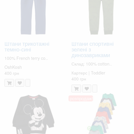
Штани трикотажні
Штани спортивні
темно-сині
зелені з
динозавриками
100% French terry co..
Склад: 100% cotton..
OshKosh
Картерс | Toddler
400 грн
400 грн
розпродаж!