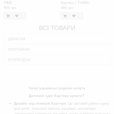
H&M
Картерс | Toddler
900 грн
480 грн
ВСІ ТОВАРИ
ДІВЧАТАМ
ХЛОПЧИКАМ
РОЗПРОДАЖ
Чому українські родини хочуть
Дитячий одяг Картерс купити?
Дизайн від компанії
Картерс
. Це світовий рівень одягу
для дітей. Унікальні принти, нашивки, неповторні
декоративні елементи, вишивка, тонко підібрані кольори і