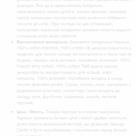
фактура. Все це в гармонійному поєднанні
перетворюють наших дітей в милих принцес, казкових
героїв, маленьких пухнастиків яких хочеться обіймати і
тиснути до себе. При погляді на цих м'якеньких,
кольорових карапузів неодмінно виникне почуття радості
і посмішка осяє ваше обличчя.
Високоякісні матеріали.
Бавовняні натуральні тканини
100% cotton interlock, 100% cotton rib використовуються в
моделях для теплої погоди які контактують з тілом такі як
бодики, піжами, легкі реглани, чоловічки, ромпери. 100%
French terry cotton, 100% cotton Twill мають високу
зносостійкість використовують для штанів, кофт,
світшотів. 100% polyester microfleece входить в склад
теплих флісових речей. Сатин, поплін, льон, матеріали з
додаванням еластану, поліестеру також входять до
складу тунік, футболок, спідничок, шортів, легінсів,
трусиків.
Ціна - Якість.
Товари Картерс в інтернет магазинах
України тримають баланс ціни і якості (добре носяться,
довго мають прекрасний вигляд) що дозволяє бренду
Carter's бути затребуваним і популярним серед батьків
нашої країни.