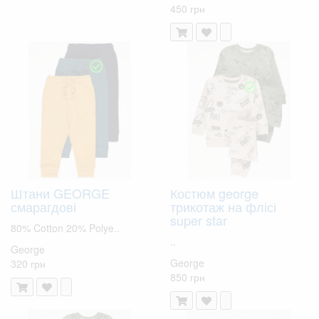
450 грн
Штани GEORGE
Костюм george
смарагдові
трикотаж на флісі
super star
80% Cotton 20% Polye..
..
George
George
320 грн
850 грн