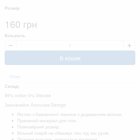
Розмір
160 грн
Кількість
В кошик
Опис
Склад:
95% cotton 5% Viscose
Замовляйте Лонгслив George:
Реглан з бавовняної тканини з додаванням віскози.
Приємний матеріал для тіла.
Повномірний розмір.
Вільний покрій не обмежує тіло під час рухів.
Приємні кольори, оригінальні малюнки .