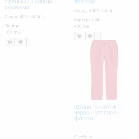
сіренький з синіми
пояском
рукавами
Склад: 100% cotton..
Склад: 95% cotton ..
Картерс | Kid
George
400 грн
160 грн
Штани трикотажні
червоні утепленні
флісом
..
OshKosh