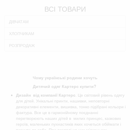
ВСІ ТОВАРИ
ДІВЧАТАМ
ХЛОПЧИКАМ
РОЗПРОДАЖ
Чому українські родини хочуть
Дитячий одяг Картерс купити?
Дизайн від компанії
Картерс
. Це світовий рівень одягу
для дітей. Унікальні принти, нашивки, неповторні
декоративні елементи, вишивка, тонко підібрані кольори і
фактура. Все це в гармонійному поєднанні
перетворюють наших дітей в милих принцес, казкових
героїв, маленьких пухнастиків яких хочеться обіймати і
тиснути до себе. При погляді на цих м'якеньких,