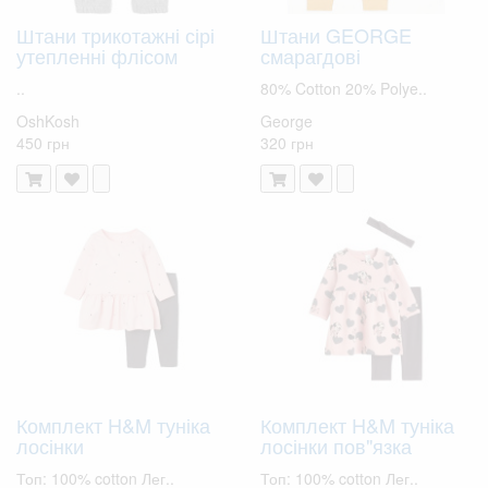
Штани трикотажні сірі
Штани GEORGE
утепленні флісом
смарагдові
..
80% Cotton 20% Polye..
OshKosh
George
450 грн
320 грн
Комплект H&M туніка
Комплект H&M туніка
лосінки
лосінки пов"язка
Топ: 100% cotton Лег..
Топ: 100% cotton Лег..