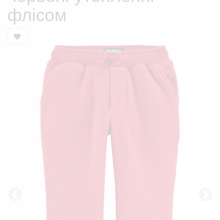
флісом