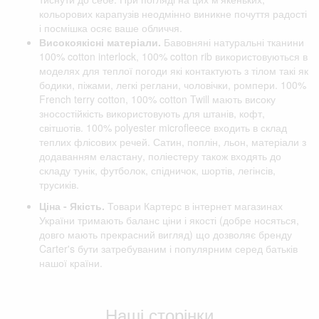
кольорових карапузів неодмінно виникне почуття радості
і посмішка осяє ваше обличчя.
Високоякісні матеріали.
Бавовняні натуральні тканини
100% cotton interlock, 100% cotton rib використовуються в
моделях для теплої погоди які контактують з тілом такі як
бодики, піжами, легкі реглани, чоловічки, ромпери. 100%
French terry cotton, 100% cotton Twill мають високу
зносостійкість використовують для штанів, кофт,
світшотів. 100% polyester microfleece входить в склад
теплих флісових речей. Сатин, поплін, льон, матеріали з
додаванням еластану, поліестеру також входять до
складу тунік, футболок, спідничок, шортів, легінсів,
трусиків.
Ціна - Якість.
Товари Картерс в інтернет магазинах
України тримають баланс ціни і якості (добре носяться,
довго мають прекрасний вигляд) що дозволяє бренду
Carter's бути затребуваним і популярним серед батьків
нашої країни.
Відгуки клієнтів
Наші сторінки