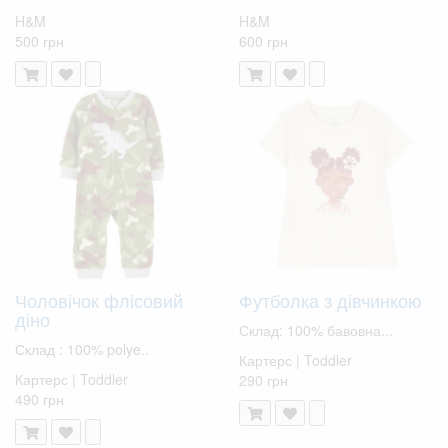
H&M
H&M
500 грн
600 грн
Чоловічок флісовий
Футболка з дівчинкою
діно
Склад: 100% бавовна...
Склад : 100% polye..
Картерс | Toddler
Картерс | Toddler
290 грн
490 грн