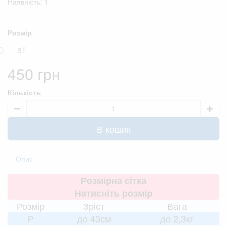
Наявність: 1
Розмір
3T
450 грн
Кількість
В кошик
Опис
Розмірна сітка
Натисніть розмір
Розмір
Зріст
Вага
P
до 43см
до 2,3кг