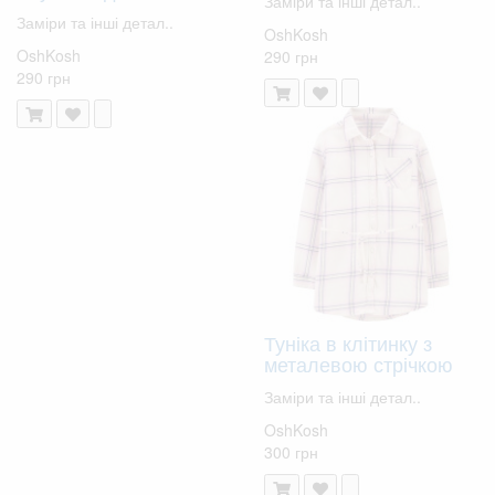
Заміри та інші детал..
Заміри та інші детал..
OshKosh
OshKosh
290 грн
290 грн
Туніка в клітинку з
металевою стрічкою
Заміри та інші детал..
OshKosh
300 грн