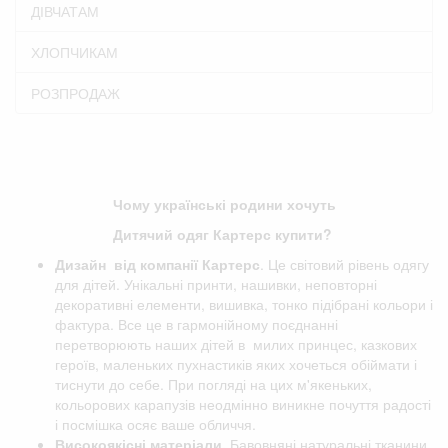
ДІВЧАТАМ
ХЛОПЧИКАМ
РОЗПРОДАЖ
Чому українські родини хочуть
Дитячий одяг Картерс купити?
Дизайн від компанії
Картерс
. Це світовий рівень одягу
для дітей. Унікальні принти, нашивки, неповторні
декоративні елементи, вишивка, тонко підібрані кольори і
фактура. Все це в гармонійному поєднанні
перетворюють наших дітей в милих принцес, казкових
героїв, маленьких пухнастиків яких хочеться обіймати і
тиснути до себе. При погляді на цих м'якеньких,
кольорових карапузів неодмінно виникне почуття радості
і посмішка осяє ваше обличчя.
Високоякісні матеріали.
Бавовняні натуральні тканини