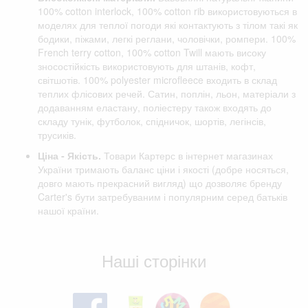
100% cotton interlock, 100% cotton rib використовуються в
моделях для теплої погоди які контактують з тілом такі як
бодики, піжами, легкі реглани, чоловічки, ромпери. 100%
French terry cotton, 100% cotton Twill мають високу
зносостійкість використовують для штанів, кофт,
світшотів. 100% polyester microfleece входить в склад
теплих флісових речей. Сатин, поплін, льон, матеріали з
додаванням еластану, поліестеру також входять до
складу тунік, футболок, спідничок, шортів, легінсів,
трусиків.
Ціна - Якість.
Товари Картерс в інтернет магазинах
України тримають баланс ціни і якості (добре носяться,
довго мають прекрасний вигляд) що дозволяє бренду
Carter's бути затребуваним і популярним серед батьків
нашої країни.
Відгуки клієнтів
Наші сторінки