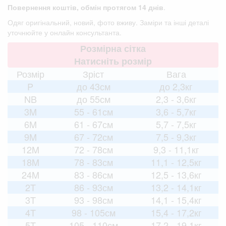
Повернення коштів, обмін протягом 14 днів
.
Одяг оригінальний, новий, фото вживу. Заміри та інші деталі
уточнюйте у онлайн консультанта.
Розмірна сітка
Натисніть розмір
Розмір
Зріст
Вага
P
до 43см
до 2,3кг
NB
до 55см
2,3 - 3,6кг
3M
55 - 61см
3,6 - 5,7кг
6M
61 - 67см
5,7 - 7,5кг
9M
67 - 72см
7,5 - 9,3кг
12M
72 - 78см
9,3 - 11,1кг
18M
78 - 83см
11,1 - 12,5кг
24M
83 - 86см
12,5 - 13,6кг
2T
86 - 93см
13,2 - 14,1кг
3T
93 - 98см
14,1 - 15,4кг
4T
98 - 105см
15,4 - 17,2кг
5T
105 - 110см
17,2 - 19,1кг