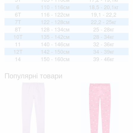
6
110 - 116см
18,5 - 20,1кг
6T
116 - 122см
19,1 - 22,2
7T
122 - 128см
22,2 - 25кг
8T
128 - 134см
25 - 28кг
10T
135 - 142см
28 - 34кг
11
140 - 146см
32 - 36кг
12T
142 - 150см
34 - 39кг
14
150 - 160см
39 - 46кг
Популярні товари