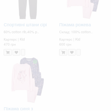
Спортивні штани сірі
Піжама рожева
60% cotton rib,40% p..
Склад: 100% cotton..
Картерс | Kid
Картерс | Kid
470 грн
600 грн
Піжама синя з