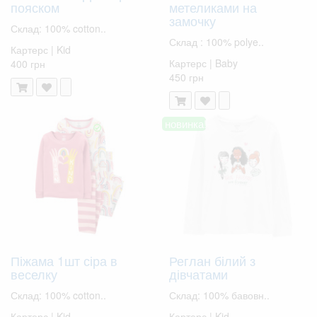
пояском
метеликами на
замочку
Склад: 100% cotton..
Склад : 100% polye..
Картерс | Kid
Картерс | Baby
400 грн
450 грн
новинка!
Піжама 1шт сіра в
Реглан білий з
веселку
дівчатами
Склад: 100% cotton..
Склад: 100% бавовн..
Картерс | Kid
Картерс | Kid