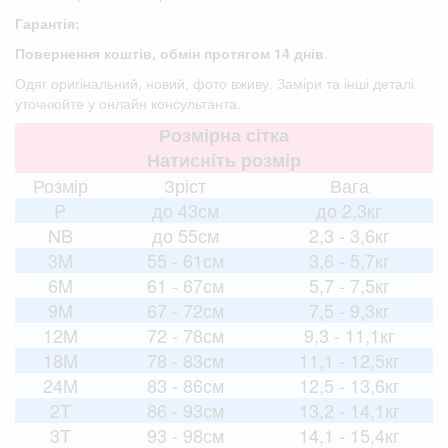
Гарантія:
Повернення коштів, обмін протягом 14 днів
.
Одяг оригінальний, новий, фото вживу. Заміри та інші деталі
уточнюйте у онлайн консультанта.
Розмірна сітка
Натисніть розмір
Розмір
Зріст
Вага
P
до 43см
до 2,3кг
NB
до 55см
2,3 - 3,6кг
3M
55 - 61см
3,6 - 5,7кг
6M
61 - 67см
5,7 - 7,5кг
9M
67 - 72см
7,5 - 9,3кг
12M
72 - 78см
9,3 - 11,1кг
18M
78 - 83см
11,1 - 12,5кг
24M
83 - 86см
12,5 - 13,6кг
2T
86 - 93см
13,2 - 14,1кг
3T
93 - 98см
14,1 - 15,4кг