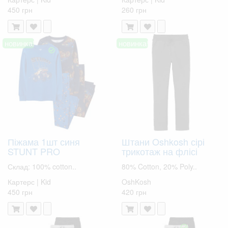
450 грн
260 грн
новинка!
новинка!
Піжама 1шт синя
Штани Oshkosh сірі
STUNT PRO
трикотаж на флісі
Склад: 100% cotton..
80% Cotton, 20% Poly..
Картерс | Kid
OshKosh
450 грн
420 грн