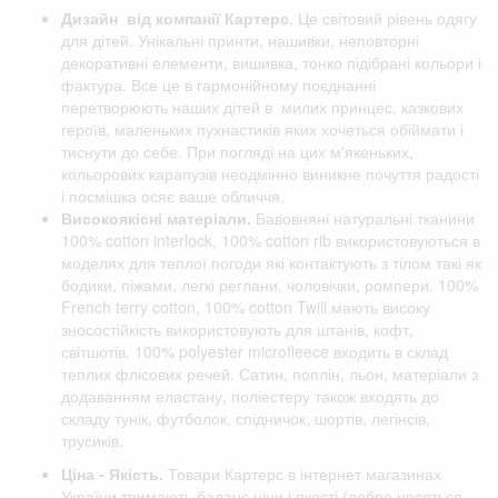
Дизайн від компанії
Картерс
. Це світовий рівень одягу
для дітей. Унікальні принти, нашивки, неповторні
декоративні елементи, вишивка, тонко підібрані кольори і
фактура. Все це в гармонійному поєднанні
перетворюють наших дітей в милих принцес, казкових
героїв, маленьких пухнастиків яких хочеться обіймати і
тиснути до себе. При погляді на цих м'якеньких,
кольорових карапузів неодмінно виникне почуття радості
і посмішка осяє ваше обличчя.
Високоякісні матеріали.
Бавовняні натуральні тканини
100% cotton interlock, 100% cotton rib використовуються в
моделях для теплої погоди які контактують з тілом такі як
бодики, піжами, легкі реглани, чоловічки, ромпери. 100%
French terry cotton, 100% cotton Twill мають високу
зносостійкість використовують для штанів, кофт,
світшотів. 100% polyester microfleece входить в склад
теплих флісових речей. Сатин, поплін, льон, матеріали з
додаванням еластану, поліестеру також входять до
складу тунік, футболок, спідничок, шортів, легінсів,
трусиків.
Ціна - Якість.
Товари Картерс в інтернет магазинах
України тримають баланс ціни і якості (добре носяться,