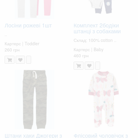
Лосіни рожеві 1шт
Комплект 2бодіки
штанці з собаками
..
Склад: 100% cotton ..
Картерс | Toddler
Картерс | Baby
260 грн
460 грн
Штани хаки Джогери з
Флісовий чоловічок з