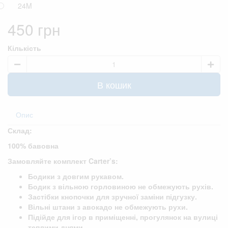
24M
450 грн
Кількість
В кошик
Опис
Склад:
100% бавовна
Замовляйте комплект Carter’s:
Бодики з довгим рукавом.
Бодик з вільною горловиною не обмежують рухів.
Застібки кнопочки для зручної заміни підгузку.
Вільні штани з авокадо не обмежують рухи.
Підійде для ігор в приміщенні, прогулянок на вулиці
теплими днями.