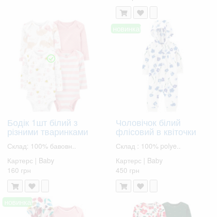
новинка!
Бодік 1шт білий з
Чоловічок білий
різними тваринками
флісовий в квіточки
Склад: 100% бавовн..
Склад : 100% polye..
Картерс | Baby
Картерс | Baby
160 грн
450 грн
новинка!