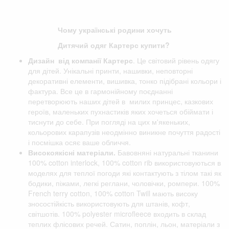
Чому українські родини хочуть
Дитячий одяг Картерс купити?
Дизайн від компанії
Картерс
. Це світовий рівень одягу
для дітей. Унікальні принти, нашивки, неповторні
декоративні елементи, вишивка, тонко підібрані кольори і
фактура. Все це в гармонійному поєднанні
перетворюють наших дітей в милих принцес, казкових
героїв, маленьких пухнастиків яких хочеться обіймати і
тиснути до себе. При погляді на цих м'якеньких,
кольорових карапузів неодмінно виникне почуття радості
і посмішка осяє ваше обличчя.
Високоякісні матеріали.
Бавовняні натуральні тканини
100% cotton interlock, 100% cotton rib використовуються в
моделях для теплої погоди які контактують з тілом такі як
бодики, піжами, легкі реглани, чоловічки, ромпери. 100%
French terry cotton, 100% cotton Twill мають високу
зносостійкість використовують для штанів, кофт,
світшотів. 100% polyester microfleece входить в склад
теплих флісових речей. Сатин, поплін, льон, матеріали з