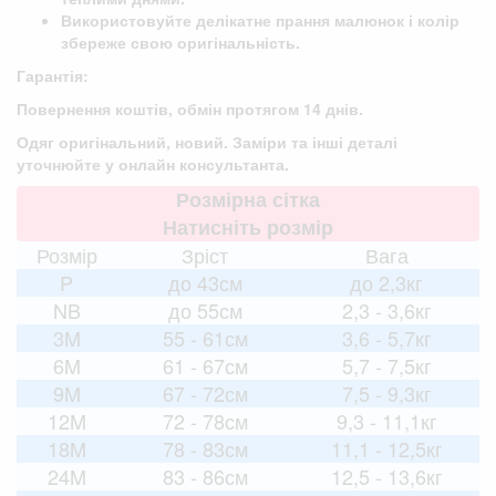
Використовуйте делікатне прання малюнок і колір
збереже свою оригінальність.
Гарантія:
Повернення коштів, обмін протягом 14 днів.
Одяг оригінальний, новий. Заміри та інші деталі
уточнюйте у онлайн консультанта.
Розмірна сітка
Натисніть розмір
Розмір
Зріст
Вага
P
до 43см
до 2,3кг
NB
до 55см
2,3 - 3,6кг
3M
55 - 61см
3,6 - 5,7кг
6M
61 - 67см
5,7 - 7,5кг
9M
67 - 72см
7,5 - 9,3кг
12M
72 - 78см
9,3 - 11,1кг
18M
78 - 83см
11,1 - 12,5кг
24M
83 - 86см
12,5 - 13,6кг