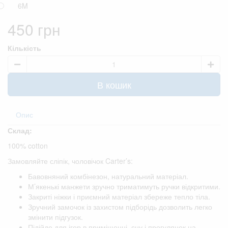
6M
450 грн
Кількість
В кошик
Опис
Склад:
100% cotton
Замовляйте сліпік, чоловічок Carter’s:
Бавовняний комбінезон, натуральний матеріал.
М’якенькі манжети зручно триматимуть ручки відкритими.
Закриті ніжки і приємний матеріал збереже тепло тіла.
Зручний замочок із захистом підборідь дозволить легко
змінити підгузок.
Підійде для ігор в приміщенні, сну і прогулянок на