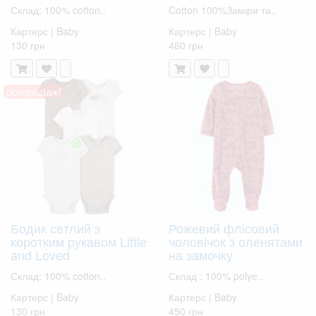
Склад: 100% cotton..
Cotton 100%Заміри та..
Картерс | Baby
Картерс | Baby
130 грн
460 грн
розпродаж!
Бодик свтлий з
Рожевий флісовий
коротким рукавом Little
чоловічок з оленятами
and Loved
на замочку
Склад: 100% cotton..
Склад : 100% polye..
Картерс | Baby
Картерс | Baby
130 грн
450 грн