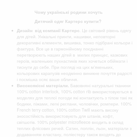
Чому українські родини хочуть
Дитячий одяг Картерс купити?
Дизайн від компанії
Картерс
. Це світовий рівень одягу
для дітей. Унікальні принти, нашивки, неповторні
декоративні елементи, вишивка, тонко підібрані кольори і
фактура. Все це в гармонійному поєднанні
перетворюють наших дітей в милих принцес, казкових
героїв, маленьких пухнастиків яких хочеться обіймати і
тиснути до себе. При погляді на цих м'якеньких,
кольорових карапузів неодмінно виникне почуття радості
і посмішка осяє ваше обличчя.
Високоякісні матеріали.
Бавовняні натуральні тканини
100% cotton interlock, 100% cotton rib використовуються в
моделях для теплої погоди які контактують з тілом такі як
бодики, піжами, легкі реглани, чоловічки, ромпери. 100%
French terry cotton, 100% cotton Twill мають високу
зносостійкість використовують для штанів, кофт,
світшотів. 100% polyester microfleece входить в склад
теплих флісових речей. Сатин, поплін, льон, матеріали з
додаванням еластану, поліестеру також входять до