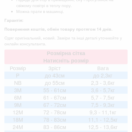
свіжому повітрі в теплу пору.
Можна прати в машинці.
Гарантія:
Повернення коштів, обмін товару протягом 14 днів.
Одяг оригінальний, новий. Заміри та інші деталі уточнюйте у
онлайн консультанта.
Розмірна сітка
Натисніть розмір
Розмір
Зріст
Вага
P
до 43см
до 2,3кг
NB
до 55см
2,3 - 3,6кг
3M
55 - 61см
3,6 - 5,7кг
6M
61 - 67см
5,7 - 7,5кг
9M
67 - 72см
7,5 - 9,3кг
12M
72 - 78см
9,3 - 11,1кг
18M
78 - 83см
11,1 - 12,5кг
24M
83 - 86см
12,5 - 13,6кг