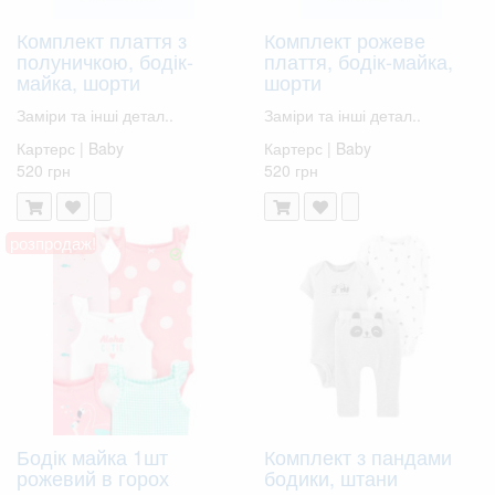
Комплект плаття з
Комплект рожеве
полуничкою, бодік-
плаття, бодік-майка,
майка, шорти
шорти
Заміри та інші детал..
Заміри та інші детал..
Картерс | Baby
Картерс | Baby
520 грн
520 грн
розпродаж!
Бодік майка 1шт
Комплект з пандами
рожевий в горох
бодики, штани