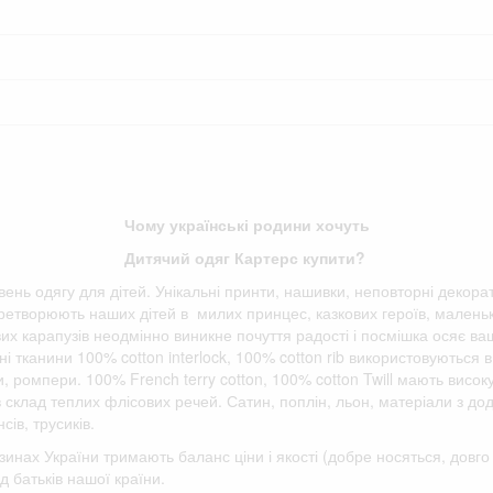
Чому українські родини хочуть
Дитячий одяг Картерс купити?
івень одягу для дітей. Унікальні принти, нашивки, неповторні декора
етворюють наших дітей в милих принцес, казкових героїв, маленьки
вих карапузів неодмінно виникне почуття радості і посмішка осяє ва
і тканини 100% cotton interlock, 100% cotton rib використовуються в
ки, ромпери. 100% French terry cotton, 100% cotton Twill мають висок
 в склад теплих флісових речей. Сатин, поплін, льон, матеріали з д
сів, трусиків.
зинах України тримають баланс ціни і якості (добре носяться, дов
д батьків нашої країни.