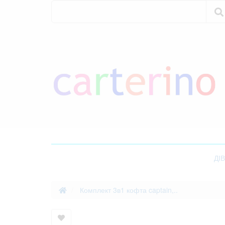
Пошук
Пошук
ДІ
Комплект 3в1 кофта captain,..