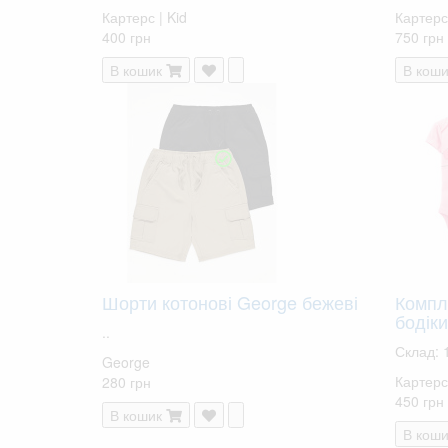
Картерс | Kid
Картерс
400 грн
750 грн
В кошик
В коши
Шорти котонові George бежеві
Компл
бодіки
..
Склад: 
George
Картерс
280 грн
450 грн
В кошик
В коши