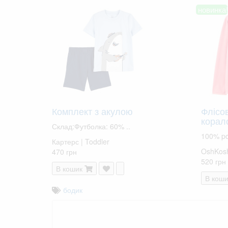
новинка!
Комплект з акулою
Флісо
корал
Склад:Футболка: 60% ..
100% pol
Картерс | Toddler
OshKos
470 грн
520 грн
В кошик
В коши
бодик