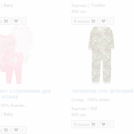
 | Baby
Картерс | Toddler
850 грн
к
В кошик
ект з слониками два
Чоловічок сліп флісовий
 штанці
Склад : 100% polye..
100% бавовн..
Картерс | Kid
 | Baby
600 грн
В кошик
к