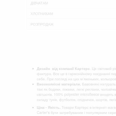
ДІВЧАТАМ
ХЛОПЧИКАМ
РОЗПРОДАЖ
Дизайн від компанії
Картерс
. Це світовий р
фактура. Все це в гармонійному поєднанні пер
себе. При погляді на цих м'якеньких, кольоро
Високоякісні матеріали.
Бавовняні натуральн
такі як бодики, піжами, легкі реглани, чоловіч
світшотів. 100% polyester microfleece входить
складу тунік, футболок, спідничок, шортів, легін
Ціна - Якість.
Товари Картерс в інтернет мага
Carter's бути затребуваним і популярним сере