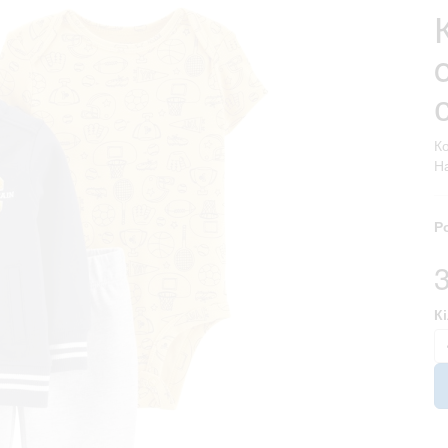
К
На
Р
К