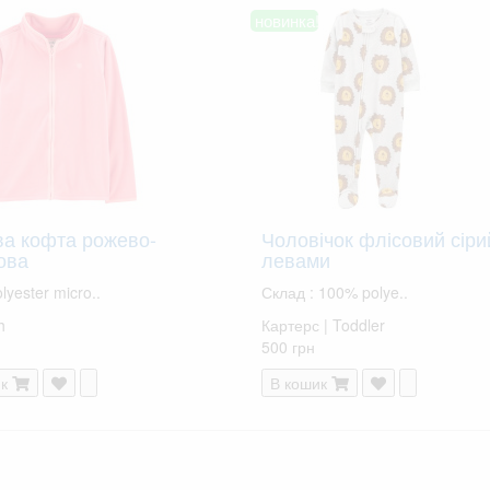
новинка!
ва кофта рожево-
Чоловічок флісовий сіри
ова
левами
yester micro..
Склад : 100% polye..
h
Картерс | Toddler
500 грн
к
В кошик
ВСІ ТОВАРИ