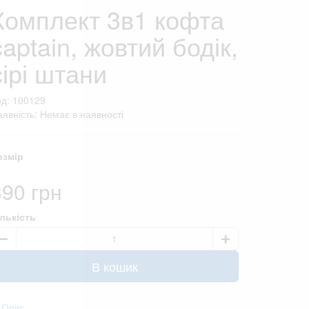
Комплект 3в1 кофта
captain, жовтий бодік,
сірі штани
од: 100129
явність: Немає в наявності
озмір
390 грн
ількість
В кошик
Опис