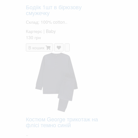
Бодіік 1шт в бірюзову
смужечку
Склад: 100% cotton..
Картерс | Baby
130 грн
В кошик
Костюм George трикотаж на
флісі темно синій
..