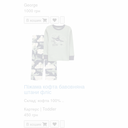
George
1000 грн
В кошик
Піжама кофта бавовняна
штани фліс
Склад: кофта 100% ..
Картерс | Toddler
450 грн
В кошик