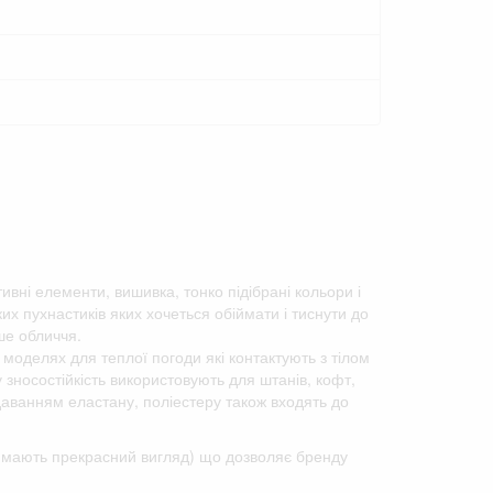
тивні елементи, вишивка, тонко підібрані кольори і
х пухнастиків яких хочеться обіймати і тиснути до
ше обличчя.
 моделях для теплої погоди які контактують з тілом
у зносостійкість використовують для штанів, кофт,
одаванням еластану, поліестеру також входять до
го мають прекрасний вигляд) що дозволяє бренду