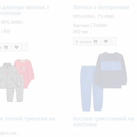
-джогери меланж з
Легінси з балеринами
 пояском
93% cotton, 7% elast..
100% cotton..
Картерс | Toddler
| Kid
260 грн
В кошик
к
м теплий трикотаж на
Костюм трикотажний на
хлопчика
80% cot..
..