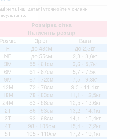
аміри та інші деталі уточнюйте у онлайн
онсультанта.
Розмірна сітка
Натисніть розмір
Розмір
Зріст
Вага
P
до 43см
до 2,3кг
NB
до 55см
2,3 - 3,6кг
3M
55 - 61см
3,6 - 5,7кг
6M
61 - 67см
5,7 - 7,5кг
9M
67 - 72см
7,5 - 9,3кг
12M
72 - 78см
9,3 - 11,1кг
18M
78 - 83см
11,1 - 12,5кг
24M
83 - 86см
12,5 - 13,6кг
2T
86 - 93см
13,2 - 14,1кг
3T
93 - 98см
14,1 - 15,4кг
4T
98 - 105см
15,4 - 17,2кг
5T
105 - 110см
17,2 - 19,1кг