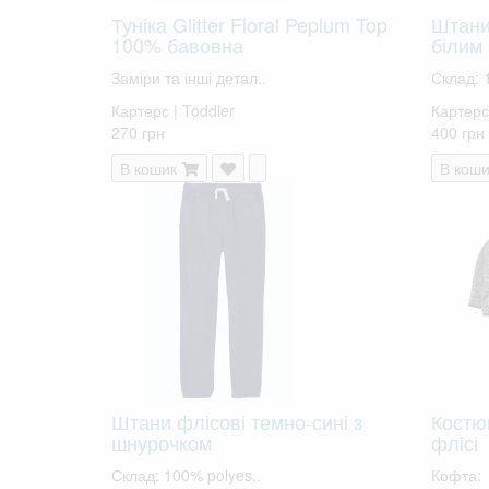
Туніка Glitter Floral Peplum Top
Штани
100% бавовна
білим
Заміри та інші детал..
Склад: 
Картерс | Toddler
Картерс 
270 грн
400 грн
В кошик
В коши
Штани флісові темно-сині з
Костю
шнурочком
флісі
Склад: 100% polyes..
Кофта: 