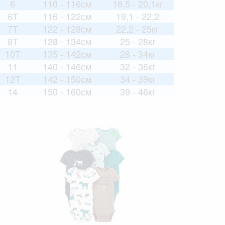
6
110 - 116см
18,5 - 20,1кг
6T
116 - 122см
19,1 - 22,2
7T
122 - 128см
22,2 - 25кг
8T
128 - 134см
25 - 28кг
10T
135 - 142см
28 - 34кг
11
140 - 146см
32 - 36кг
12T
142 - 150см
34 - 39кг
14
150 - 160см
39 - 46кг