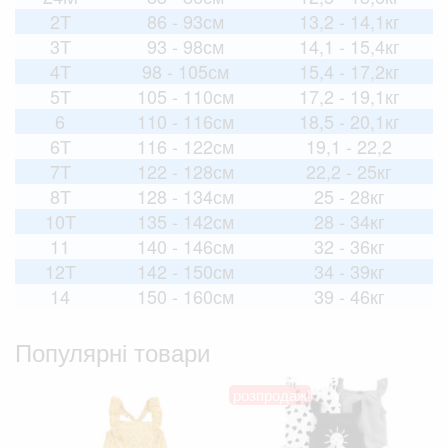
2T
86 - 93см
13,2 - 14,1кг
3T
93 - 98см
14,1 - 15,4кг
4T
98 - 105см
15,4 - 17,2кг
5T
105 - 110см
17,2 - 19,1кг
6
110 - 116см
18,5 - 20,1кг
6T
116 - 122см
19,1 - 22,2
7T
122 - 128см
22,2 - 25кг
8T
128 - 134см
25 - 28кг
10T
135 - 142см
28 - 34кг
11
140 - 146см
32 - 36кг
12T
142 - 150см
34 - 39кг
14
150 - 160см
39 - 46кг
Популярні товари
розпродаж!