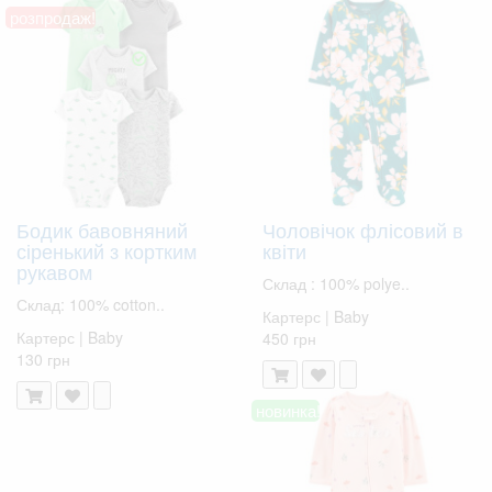
розпродаж!
Бодик бавовняний
Чоловічок флісовий в
сіренький з кортким
квіти
рукавом
Склад : 100% polye..
Склад: 100% cotton..
Картерс | Baby
Картерс | Baby
450 грн
130 грн
новинка!