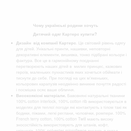
Чому українські родини хочуть
Дитячий одяг Картерс купити?
Дизайн від компанії
Картерс
. Це світовий рівень одягу
для дітей. Унікальні принти, нашивки, неповторні
декоративні елементи, вишивка, тонко підібрані кольори і
фактура. Все це в гармонійному поєднанні
перетворюють наших дітей в милих принцес, казкових
героїв, маленьких пухнастиків яких хочеться обіймати і
тиснути до себе. При погляді на цих м'якеньких,
кольорових карапузів неодмінно виникне почуття радості
і посмішка осяє ваше обличчя.
Високоякісні матеріали.
Бавовняні натуральні тканини
100% cotton interlock, 100% cotton rib використовуються в
моделях для теплої погоди які контактують з тілом такі як
бодики, піжами, легкі реглани, чоловічки, ромпери. 100%
French terry cotton, 100% cotton Twill мають високу
зносостійкість використовують для штанів, кофт,
світшотів. 100% polyester microfleece входить в склад