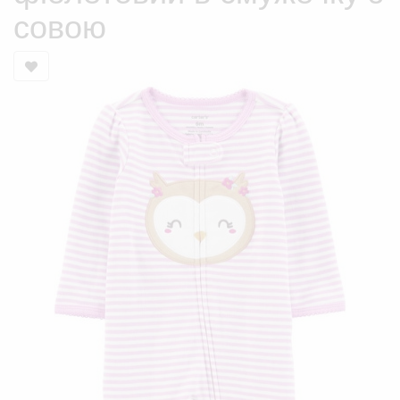
совою