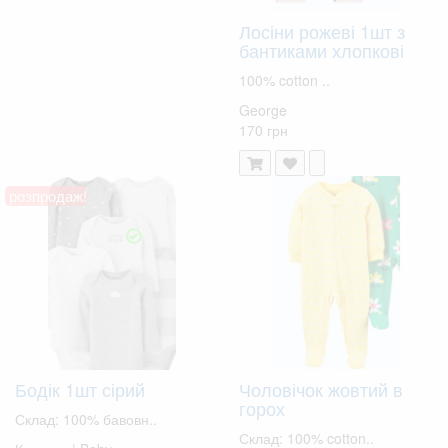
Лосіни рожеві 1шт з
бантиками хлопкові
100% cotton ..
George
170 грн
розпродаж!
Бодік 1шт сірий
Чоловічок жовтий в
горох
Склад: 100% бавовн..
Склад: 100% cotton..