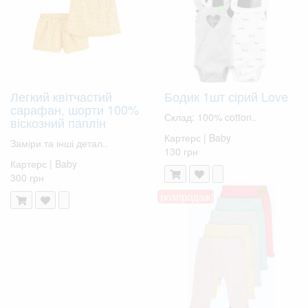
Легкий квітчастий
Бодик 1шт сірий Love
сарафан, шорти 100%
Склад: 100% cotton..
віскозний паплін
Картерс | Baby
Заміри та інші детал..
130 грн
Картерс | Baby
300 грн
розпродаж!