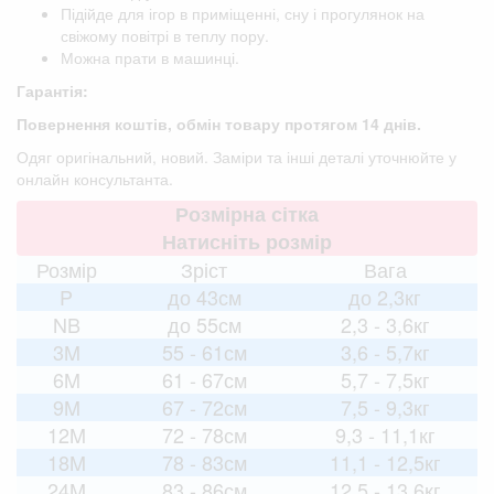
Підійде для ігор в приміщенні, сну і прогулянок на
свіжому повітрі в теплу пору.
Можна прати в машинці.
Гарантія:
Повернення коштів, обмін товару протягом 14 днів.
Одяг оригінальний, новий. Заміри та інші деталі уточнюйте у
онлайн консультанта.
Розмірна сітка
Натисніть розмір
Розмір
Зріст
Вага
P
до 43см
до 2,3кг
NB
до 55см
2,3 - 3,6кг
3M
55 - 61см
3,6 - 5,7кг
6M
61 - 67см
5,7 - 7,5кг
9M
67 - 72см
7,5 - 9,3кг
12M
72 - 78см
9,3 - 11,1кг
18M
78 - 83см
11,1 - 12,5кг
24M
83 - 86см
12,5 - 13,6кг