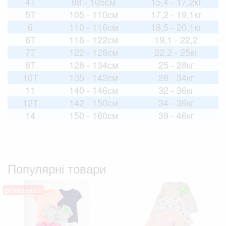
4T
98 - 105см
15,4 - 17,2кг
5T
105 - 110см
17,2 - 19,1кг
6
110 - 116см
18,5 - 20,1кг
6T
116 - 122см
19,1 - 22,2
7T
122 - 128см
22,2 - 25кг
8T
128 - 134см
25 - 28кг
10T
135 - 142см
28 - 34кг
11
140 - 146см
32 - 36кг
12T
142 - 150см
34 - 39кг
14
150 - 160см
39 - 46кг
Популярні товари
розпродаж!