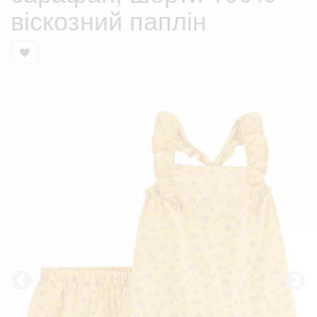
віскозний паплін