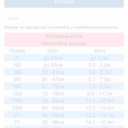
В кошик
Опис
Заміри та інші деталі уточнюйте у онлайн консультанта.
Розмірна сітка
Натисніть розмір
Розмір
Зріст
Вага
P
до 43см
до 2,3кг
NB
до 55см
2,3 - 3,6кг
3M
55 - 61см
3,6 - 5,7кг
6M
61 - 67см
5,7 - 7,5кг
9M
67 - 72см
7,5 - 9,3кг
12M
72 - 78см
9,3 - 11,1кг
18M
78 - 83см
11,1 - 12,5кг
24M
83 - 86см
12,5 - 13,6кг
2T
86 - 93см
13,2 - 14,1кг
3T
93 - 98см
14,1 - 15,4кг