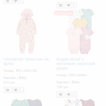
розпродаж!
Чоловічок трикотаж на
Бодик білий з
флісі
квіточкми, короткий
рукав
Склад : 80% coton 20..
Склад: 100% cotton..
Картерс | Baby
Картерс | Baby
470 грн
130 грн