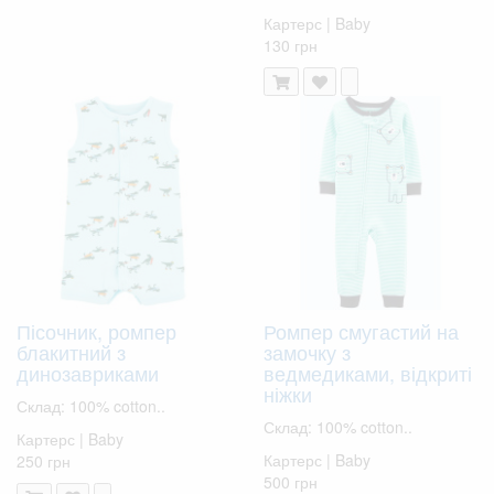
Картерс | Baby
130 грн
Пісочник, ромпер
Ромпер смугастий на
блакитний з
замочку з
динозавриками
ведмедиками, відкриті
ніжки
Склад: 100% cotton..
Склад: 100% cotton..
Картерс | Baby
Картерс | Baby
250 грн
500 грн