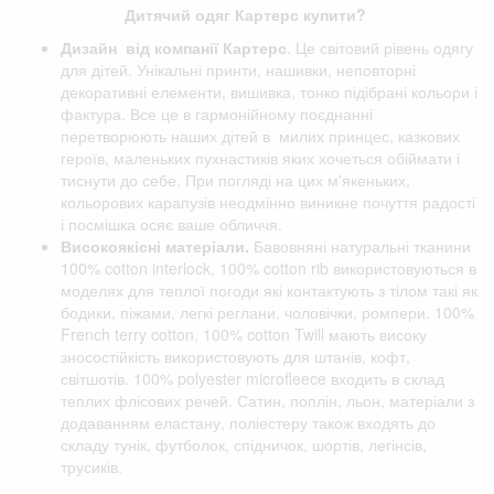
Дитячий одяг Картерс купити?
Дизайн від компанії
Картерс
. Це світовий рівень одягу
для дітей. Унікальні принти, нашивки, неповторні
декоративні елементи, вишивка, тонко підібрані кольори і
фактура. Все це в гармонійному поєднанні
перетворюють наших дітей в милих принцес, казкових
героїв, маленьких пухнастиків яких хочеться обіймати і
тиснути до себе. При погляді на цих м'якеньких,
кольорових карапузів неодмінно виникне почуття радості
і посмішка осяє ваше обличчя.
Високоякісні матеріали.
Бавовняні натуральні тканини
100% cotton interlock, 100% cotton rib використовуються в
моделях для теплої погоди які контактують з тілом такі як
бодики, піжами, легкі реглани, чоловічки, ромпери. 100%
French terry cotton, 100% cotton Twill мають високу
зносостійкість використовують для штанів, кофт,
світшотів. 100% polyester microfleece входить в склад
теплих флісових речей. Сатин, поплін, льон, матеріали з
додаванням еластану, поліестеру також входять до
складу тунік, футболок, спідничок, шортів, легінсів,
трусиків.