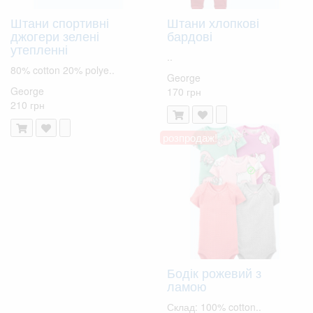
Штани спортивні
Штани хлопкові
джогери зелені
бардові
утепленні
..
80% cotton 20% polye..
George
George
170 грн
210 грн
розпродаж!
Бодік рожевий з
ламою
Склад: 100% cotton..