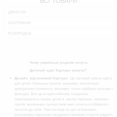
ВСІ ТОВАРИ
ДІВЧАТАМ
ХЛОПЧИКАМ
РОЗПРОДАЖ
Чому українські родини хочуть
Дитячий одяг Картерс купити?
Дизайн від компанії
Картерс
. Це світовий рівень одягу
для дітей. Унікальні принти, нашивки, неповторні
декоративні елементи, вишивка, тонко підібрані кольори і
фактура. Все це в гармонійному поєднанні
перетворюють наших дітей в милих принцес, казкових
героїв, маленьких пухнастиків яких хочеться обіймати і
тиснути до себе. При погляді на цих м'якеньких,
кольорових карапузів неодмінно виникне почуття радості