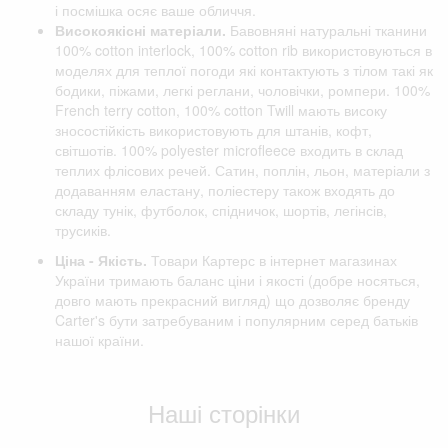
і посмішка осяє ваше обличчя.
Високоякісні матеріали.
Бавовняні натуральні тканини
100% cotton interlock, 100% cotton rib використовуються в
моделях для теплої погоди які контактують з тілом такі як
бодики, піжами, легкі реглани, чоловічки, ромпери. 100%
French terry cotton, 100% cotton Twill мають високу
зносостійкість використовують для штанів, кофт,
світшотів. 100% polyester microfleece входить в склад
теплих флісових речей. Сатин, поплін, льон, матеріали з
додаванням еластану, поліестеру також входять до
складу тунік, футболок, спідничок, шортів, легінсів,
трусиків.
Ціна - Якість.
Товари Картерс в інтернет магазинах
України тримають баланс ціни і якості (добре носяться,
довго мають прекрасний вигляд) що дозволяє бренду
Carter's бути затребуваним і популярним серед батьків
нашої країни.
Відгуки клієнтів
Наші сторінки