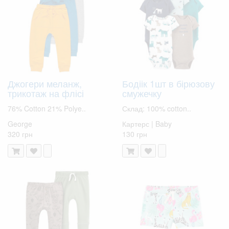
Джогери меланж,
Бодіік 1шт в бірюзову
трикотаж на флісі
смужечку
76% Cotton 21% Polye..
Склад: 100% cotton..
George
Картерс | Baby
320 грн
130 грн