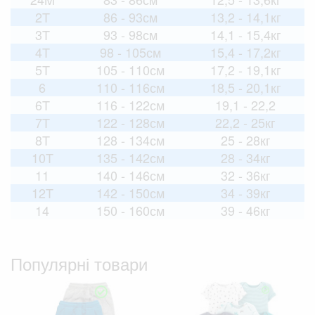
2T
86 - 93см
13,2 - 14,1кг
3T
93 - 98см
14,1 - 15,4кг
4T
98 - 105см
15,4 - 17,2кг
5T
105 - 110см
17,2 - 19,1кг
6
110 - 116см
18,5 - 20,1кг
6T
116 - 122см
19,1 - 22,2
7T
122 - 128см
22,2 - 25кг
8T
128 - 134см
25 - 28кг
10T
135 - 142см
28 - 34кг
11
140 - 146см
32 - 36кг
12T
142 - 150см
34 - 39кг
14
150 - 160см
39 - 46кг
Популярні товари