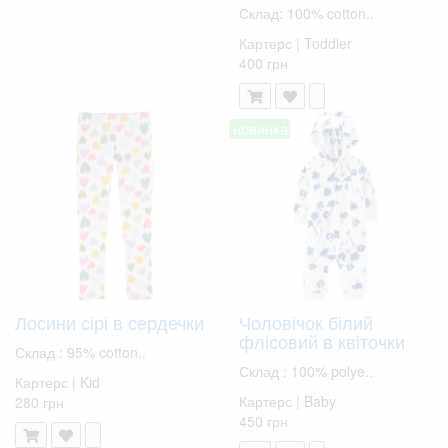
Склад: 100% cotton..
Картерс | Toddler
400 грн
новинка!
Лосини сірі в сердечки
Чоловічок білий
флісовий в квіточки
Склад : 95% cotton..
Склад : 100% polye..
Картерс | Kid
Картерс | Baby
280 грн
450 грн