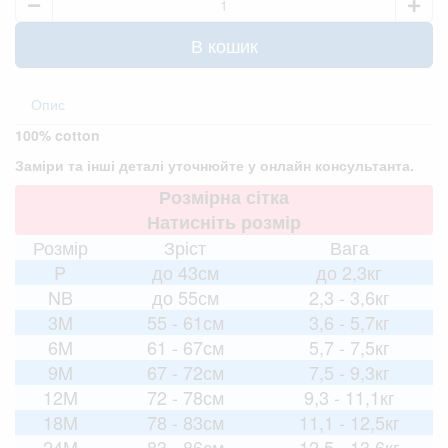
В кошик
Опис
100% cotton
Заміри та інші деталі уточнюйте у онлайн консультанта.
Розмірна сітка
Натисніть розмір
Розмір
Зріст
Вага
P
до 43см
до 2,3кг
NB
до 55см
2,3 - 3,6кг
3M
55 - 61см
3,6 - 5,7кг
6M
61 - 67см
5,7 - 7,5кг
9M
67 - 72см
7,5 - 9,3кг
12M
72 - 78см
9,3 - 11,1кг
18M
78 - 83см
11,1 - 12,5кг
24M
83 - 86см
12,5 - 13,6кг