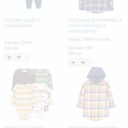
Костюм сірий з
Рубашка фланелева в
машинками
синю клітинку з
капюшоном
..
Склад ; 100% котонМа..
Картерс | Baby
Картерс | Kid
650 грн
620 грн
Бодік 1шт синій з
Рубашка фланелева