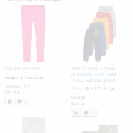
Лосіни рожеві
Темно-сині штани
джогери, утеплені
Заміри та інші детал..
трикотаж на флісі
Картерс | Kid
76% Cotton 21% Polye..
280 грн
George
320 грн