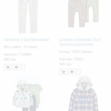
Легінси з балеринами
Штани хлопкові 2шт
зелені,коричневі
93% cotton, 7% elast..
Склад: 100% бавовн..
Картерс | Toddler
Картерс | Baby
260 грн
360 грн