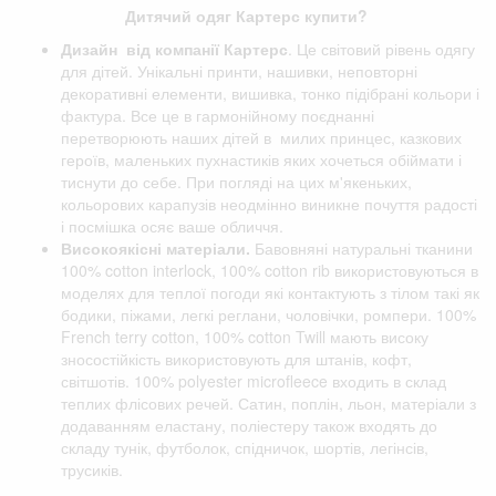
Дитячий одяг Картерс купити?
Дизайн від компанії
Картерс
. Це світовий рівень одягу
для дітей. Унікальні принти, нашивки, неповторні
декоративні елементи, вишивка, тонко підібрані кольори і
фактура. Все це в гармонійному поєднанні
перетворюють наших дітей в милих принцес, казкових
героїв, маленьких пухнастиків яких хочеться обіймати і
тиснути до себе. При погляді на цих м'якеньких,
кольорових карапузів неодмінно виникне почуття радості
і посмішка осяє ваше обличчя.
Високоякісні матеріали.
Бавовняні натуральні тканини
100% cotton interlock, 100% cotton rib використовуються в
моделях для теплої погоди які контактують з тілом такі як
бодики, піжами, легкі реглани, чоловічки, ромпери. 100%
French terry cotton, 100% cotton Twill мають високу
зносостійкість використовують для штанів, кофт,
світшотів. 100% polyester microfleece входить в склад
теплих флісових речей. Сатин, поплін, льон, матеріали з
додаванням еластану, поліестеру також входять до
складу тунік, футболок, спідничок, шортів, легінсів,
трусиків.