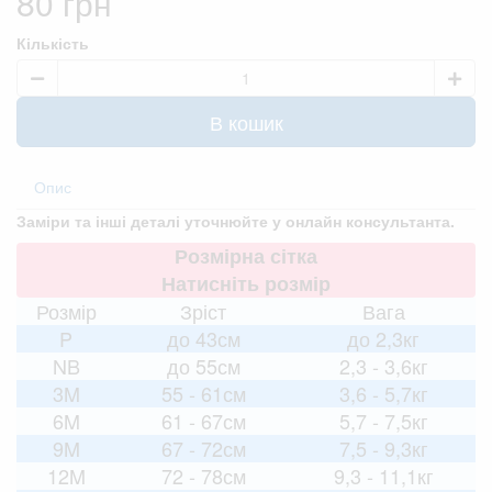
80 грн
Кількість
В кошик
Опис
Заміри та інші деталі уточнюйте у онлайн консультанта.
Розмірна сітка
Натисніть розмір
Розмір
Зріст
Вага
P
до 43см
до 2,3кг
NB
до 55см
2,3 - 3,6кг
3M
55 - 61см
3,6 - 5,7кг
6M
61 - 67см
5,7 - 7,5кг
9M
67 - 72см
7,5 - 9,3кг
12M
72 - 78см
9,3 - 11,1кг