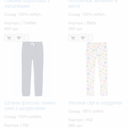
лисичками
квіти
Склад: 100% cotton..
Склад: 100% cotton..
Картерс | Toddler
Картерс | Baby
400 грн
380 грн
Штани флісові темно-
Лосини сірі в сердечки
сині з шнурочком
Склад : 95% cotton..
Склад: 100% polyes..
Картерс | Kid
Картерс | Kid
280 грн