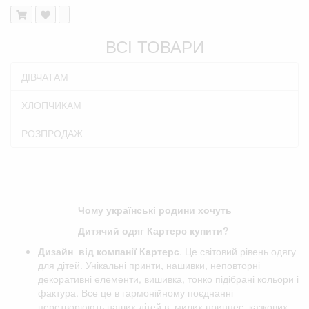
ВСІ ТОВАРИ
ДІВЧАТАМ
ХЛОПЧИКАМ
РОЗПРОДАЖ
Чому українські родини хочуть
Дитячий одяг Картерс купити?
Дизайн від компанії
Картерс
. Це світовий рівень одягу
для дітей. Унікальні принти, нашивки, неповторні
декоративні елементи, вишивка, тонко підібрані кольори і
фактура. Все це в гармонійному поєднанні
перетворюють наших дітей в милих принцес, казкових