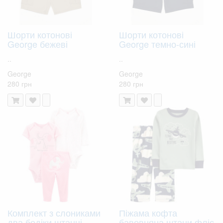
Шорти котонові
Шорти котонові
George бежеві
George темно-сині
..
..
George
George
280 грн
280 грн
Комплект з слониками
Піжама кофта
два бодіки штанці
бавовняна штани фліс