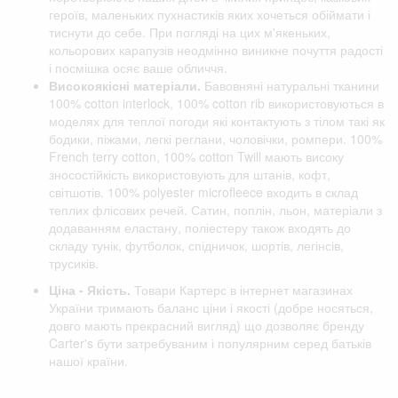
героїв, маленьких пухнастиків яких хочеться обіймати і
тиснути до себе. При погляді на цих м'якеньких,
кольорових карапузів неодмінно виникне почуття радості
і посмішка осяє ваше обличчя.
Високоякісні матеріали.
Бавовняні натуральні тканини
100% cotton interlock, 100% cotton rib використовуються в
моделях для теплої погоди які контактують з тілом такі як
бодики, піжами, легкі реглани, чоловічки, ромпери. 100%
French terry cotton, 100% cotton Twill мають високу
зносостійкість використовують для штанів, кофт,
світшотів. 100% polyester microfleece входить в склад
теплих флісових речей. Сатин, поплін, льон, матеріали з
додаванням еластану, поліестеру також входять до
складу тунік, футболок, спідничок, шортів, легінсів,
трусиків.
Ціна - Якість.
Товари Картерс в інтернет магазинах
України тримають баланс ціни і якості (добре носяться,
довго мають прекрасний вигляд) що дозволяє бренду
Carter's бути затребуваним і популярним серед батьків
нашої країни.
Відгуки клієнтів