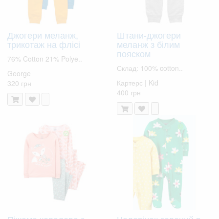
Джогери меланж,
Штани-джогери
трикотаж на флісі
меланж з білим
пояском
76% Cotton 21% Polye..
Склад: 100% cotton..
George
Картерс | Kid
320 грн
400 грн
Піжама коралова з
Чоловічок зелений в