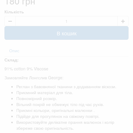
180 грн
Кількість
В кошик
Опис
Склад:
91% cotton 9% Viscose
Замовляйте Лонгслив George:
Реглан з бавовняної тканини з додаванням віскози.
Приємний матеріал для тіла.
Повномірний розмір.
Вільний покрій не обмежує тіло під час рухів.
Приємні кольори, оригінальні малюнки .
Підійде для прогулянок на свіжому повітрі.
Використовуйте делікатне прання малюнок і колір
збереже свою оригінальність.