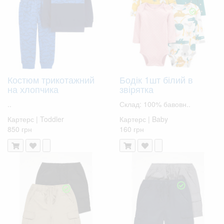
Костюм трикотажний
Бодік 1шт білий в
на хлопчика
звірятка
..
Склад: 100% бавовн..
Картерс | Toddler
Картерс | Baby
850 грн
160 грн