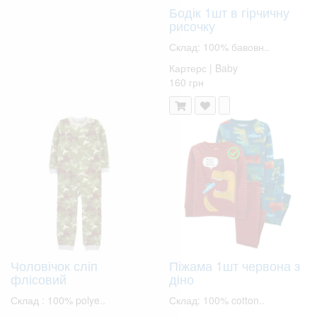
Бодік 1шт в гірчичну
рисочку
Склад: 100% бавовн..
Картерс | Baby
160 грн
Чоловічок сліп
Піжама 1шт червона з
флісовий
діно
Склад : 100% polye..
Склад: 100% cotton..