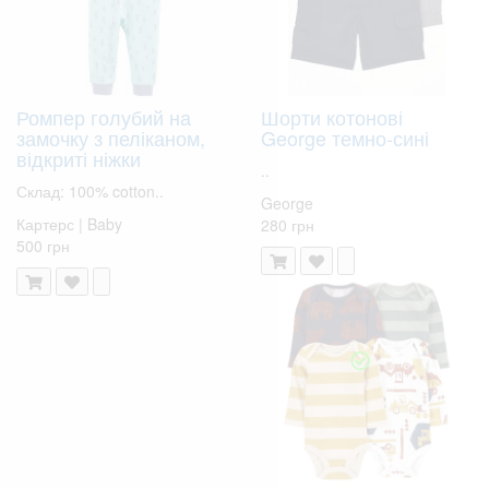
Ромпер голубий на
Шорти котонові
замочку з пеліканом,
George темно-сині
відкриті ніжки
..
Склад: 100% cotton..
George
Картерс | Baby
280 грн
500 грн