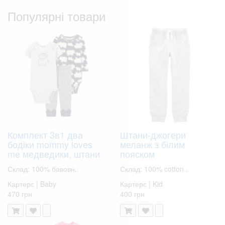
Популярні товари
Комплект 3в1 два
Штани-джогери
бодіки mommy loves
меланж з білим
me медведики, штани
пояском
Склад: 100% бавовн..
Склад: 100% cotton..
Картерс | Baby
Картерс | Kid
470 грн
400 грн