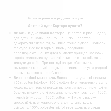
Чому українські родини хочуть
Дитячий одяг Картерс купити?
Дизайн від компанії
Картерс
. Це світовий рівень одягу
для дітей. Унікальні принти, нашивки, неповторні
декоративні елементи, вишивка, тонко підібрані кольори і
фактура. Все це в гармонійному поєднанні
перетворюють наших дітей в милих принцес, казкових
героїв, маленьких пухнастиків яких хочеться обіймати і
тиснути до себе. При погляді на цих м'якеньких,
кольорових карапузів неодмінно виникне почуття радості
і посмішка осяє ваше обличчя.
Високоякісні матеріали.
Бавовняні натуральні тканини
100% cotton interlock, 100% cotton rib використовуються в
моделях для теплої погоди які контактують з тілом такі як
бодики, піжами, легкі реглани, чоловічки, ромпери. 100%
French terry cotton, 100% cotton Twill мають високу
зносостійкість використовують для штанів, кофт,
світшотів. 100% polyester microfleece входить в склад