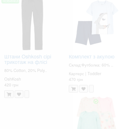
новинка!
Штани Oshkosh сірі
Комплект з акулою
трикотаж на флісі
Склад:Футболка: 60% ..
80% Cotton, 20% Poly..
Картерс | Toddler
OshKosh
470 грн
420 грн