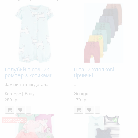
Голубий пісочник
Штани хлопкові
ромпер з котиками
гірчичні
Заміри та інші детал..
..
Картерс | Baby
George
250 грн
170 грн
розпродаж!