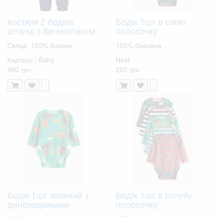
Костюм 2 бодіки
Бодік 1шт в синю
штанці з бегемотиком
полосочку
Склад: 100% бавовн..
100% бавовна ..
Картерс | Baby
Next
490 грн
200 грн
Бодік 1шт зелений з
Бодік 1шт в голубу
динозавриками
полосочку