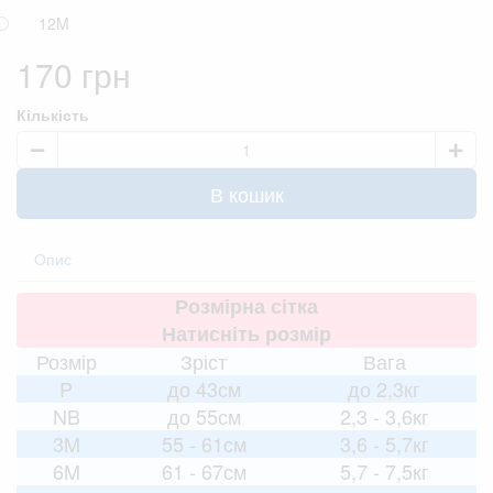
12M
170 грн
Кількість
В кошик
Опис
Розмірна сітка
Натисніть розмір
Розмір
Зріст
Вага
P
до 43см
до 2,3кг
NB
до 55см
2,3 - 3,6кг
3M
55 - 61см
3,6 - 5,7кг
6M
61 - 67см
5,7 - 7,5кг