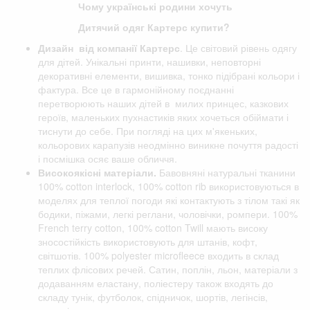
Чому українські родини хочуть
Дитячий одяг Картерс купити?
Дизайн від компанії
Картерс
. Це світовий рівень одягу
для дітей. Унікальні принти, нашивки, неповторні
декоративні елементи, вишивка, тонко підібрані кольори і
фактура. Все це в гармонійному поєднанні
перетворюють наших дітей в милих принцес, казкових
героїв, маленьких пухнастиків яких хочеться обіймати і
тиснути до себе. При погляді на цих м'якеньких,
кольорових карапузів неодмінно виникне почуття радості
і посмішка осяє ваше обличчя.
Високоякісні матеріали.
Бавовняні натуральні тканини
100% cotton interlock, 100% cotton rib використовуються в
моделях для теплої погоди які контактують з тілом такі як
бодики, піжами, легкі реглани, чоловічки, ромпери. 100%
French terry cotton, 100% cotton Twill мають високу
зносостійкість використовують для штанів, кофт,
світшотів. 100% polyester microfleece входить в склад
теплих флісових речей. Сатин, поплін, льон, матеріали з
додаванням еластану, поліестеру також входять до
складу тунік, футболок, спідничок, шортів, легінсів,