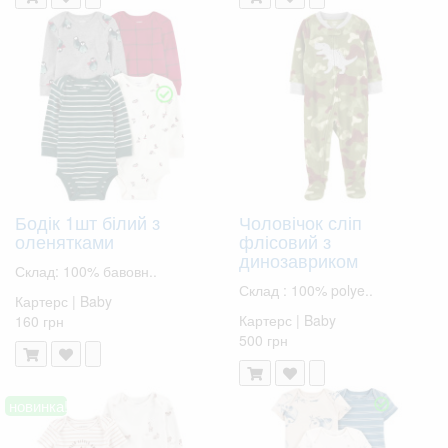
Бодік 1шт білий з
Чоловічок сліп
оленятками
флісовий з
динозавриком
Склад: 100% бавовн..
Склад : 100% polye..
Картерс | Baby
Картерс | Baby
160 грн
500 грн
новинка!