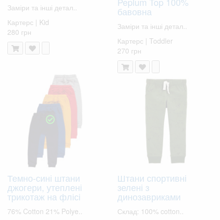
Peplum Top 100%
Заміри та інші детал..
бавовна
Картерс | Kid
Заміри та інші детал..
280 грн
Картерс | Toddler
270 грн
Темно-сині штани
Штани спортивні
джогери, утеплені
зелені з
трикотаж на флісі
динозавриками
76% Cotton 21% Polye..
Склад: 100% cotton..