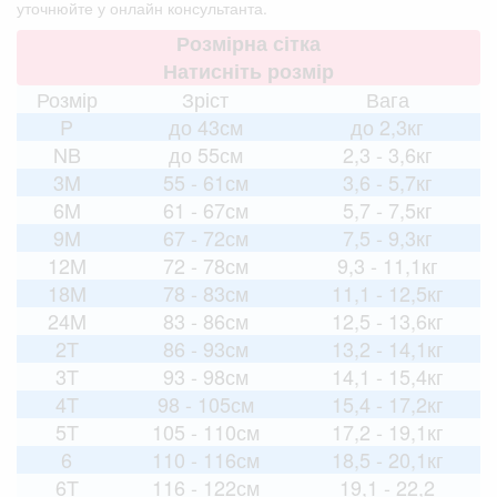
уточнюйте у онлайн консультанта.
Розмірна сітка
Натисніть розмір
Розмір
Зріст
Вага
P
до 43см
до 2,3кг
NB
до 55см
2,3 - 3,6кг
3M
55 - 61см
3,6 - 5,7кг
6M
61 - 67см
5,7 - 7,5кг
9M
67 - 72см
7,5 - 9,3кг
12M
72 - 78см
9,3 - 11,1кг
18M
78 - 83см
11,1 - 12,5кг
24M
83 - 86см
12,5 - 13,6кг
2T
86 - 93см
13,2 - 14,1кг
3T
93 - 98см
14,1 - 15,4кг
4T
98 - 105см
15,4 - 17,2кг
5T
105 - 110см
17,2 - 19,1кг
6
110 - 116см
18,5 - 20,1кг
6T
116 - 122см
19,1 - 22,2