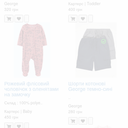
George
Картерс | Toddler
320 грн
400 грн
Рожевий флісовий
Шорти котонові
чоловічок з оленятами
George темно-сині
на замочку
..
Склад : 100% polye..
George
Картерс | Baby
280 грн
450 грн