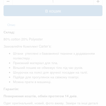
В кошик
Опис
Склад:
80% cotton 20% Polyester
Замовляйте Комплект Carter’s:
Штани утеплені з бавовняної тканини з додаванням
поліестеру .
Приємний матеріал для тіла.
Вільний пошив не обмежує тіло під час рухів.
Шнурочок на поясі для зручної посадки на талії.
Підійде для прогулянок на свіжому повітрі.
Можна прати в машинці.
Гарантія:
Повернення коштів, обмін протягом 14 днів
.
Одяг оригінальний, новий, фото вживу. Заміри та інші деталі