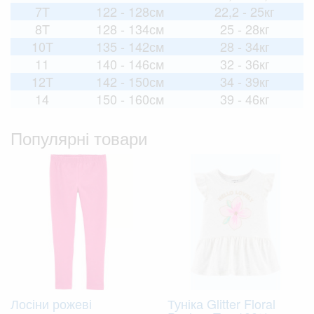
7T
122 - 128см
22,2 - 25кг
8T
128 - 134см
25 - 28кг
10T
135 - 142см
28 - 34кг
11
140 - 146см
32 - 36кг
12T
142 - 150см
34 - 39кг
14
150 - 160см
39 - 46кг
Популярні товари
Лосіни рожеві
Туніка Glitter Floral