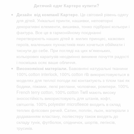
Дитячий одяг Картерс купити?
Дизайн від компанії
Картерс
. Це світовий рівень одягу
для дітей. Унікальні принти, нашивки, неповторні
декоративні елементи, вишивка, тонко підібрані кольори і
фактура. Все це в гармонійному поєднанні
перетворюють наших дітей в милих принцес, казкових
героїв, маленьких пухнастиків яких хочеться обіймати і
тиснути до себе. При погляді на цих м'якеньких,
кольорових карапузів неодмінно виникне почуття радості
і посмішка осяє ваше обличчя.
Високоякісні матеріали.
Бавовняні натуральні тканини
100% cotton interlock, 100% cotton rib використовуються в
моделях для теплої погоди які контактують з тілом такі як
бодики, піжами, легкі реглани, чоловічки, ромпери. 100%
French terry cotton, 100% cotton Twill мають високу
зносостійкість використовують для штанів, кофт,
світшотів. 100% polyester microfleece входить в склад
теплих флісових речей. Сатин, поплін, льон, матеріали з
додаванням еластану, поліестеру також входять до
складу тунік, футболок, спідничок, шортів, легінсів,
трусиків.