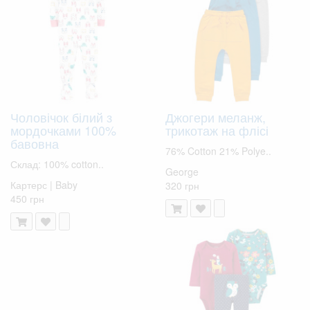
Чоловічок білий з
Джогери меланж,
мордочками 100%
трикотаж на флісі
бавовна
76% Cotton 21% Polye..
Склад: 100% cotton..
George
Картерс | Baby
320 грн
450 грн