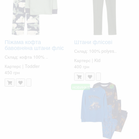
Піжама кофта
Штани флісові
бавовняна штани фліс
Склад: 100% polyes..
Склад: кофта 100% ..
Картерс | Kid
Картерс | Toddler
400 грн
450 грн
новинка!