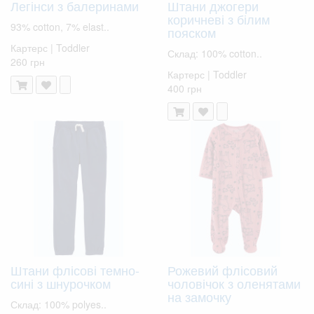
Легінси з балеринами
Штани джогери
коричневі з білим
93% cotton, 7% elast..
пояском
Картерс | Toddler
Склад: 100% cotton..
260 грн
Картерс | Toddler
400 грн
Штани флісові темно-
Рожевий флісовий
сині з шнурочком
чоловічок з оленятами
на замочку
Склад: 100% polyes..