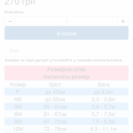
270 грн
Кількість
В кошик
Опис
Заміри та інші деталі уточнюйте у онлайн консультанта.
Розмірна сітка
Натисніть розмір
Розмір
Зріст
Вага
P
до 43см
до 2,3кг
NB
до 55см
2,3 - 3,6кг
3M
55 - 61см
3,6 - 5,7кг
6M
61 - 67см
5,7 - 7,5кг
9M
67 - 72см
7,5 - 9,3кг
12M
72 - 78см
9,3 - 11,1кг