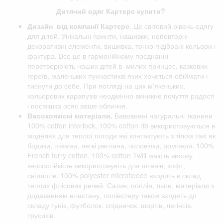
Дитячий одяг Картерс купити?
Дизайн від компанії
Картерс
. Це світовий рівень одягу
для дітей. Унікальні принти, нашивки, неповторні
декоративні елементи, вишивка, тонко підібрані кольори і
фактура. Все це в гармонійному поєднанні
перетворюють наших дітей в милих принцес, казкових
героїв, маленьких пухнастиків яких хочеться обіймати і
тиснути до себе. При погляді на цих м'якеньких,
кольорових карапузів неодмінно виникне почуття радості
і посмішка осяє ваше обличчя.
Високоякісні матеріали.
Бавовняні натуральні тканини
100% cotton interlock, 100% cotton rib використовуються в
моделях для теплої погоди які контактують з тілом такі як
бодики, піжами, легкі реглани, чоловічки, ромпери. 100%
French terry cotton, 100% cotton Twill мають високу
зносостійкість використовують для штанів, кофт,
світшотів. 100% polyester microfleece входить в склад
теплих флісових речей. Сатин, поплін, льон, матеріали з
додаванням еластану, поліестеру також входять до
складу тунік, футболок, спідничок, шортів, легінсів,
трусиків.