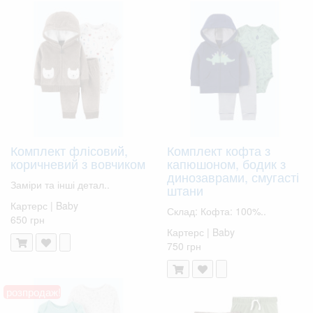
Комплект флісовий,
Комплект кофта з
коричневий з вовчиком
капюшоном, бодик з
динозаврами, смугасті
Заміри та інші детал..
штани
Картерс | Baby
Склад: Кофта: 100%..
650 грн
Картерс | Baby
750 грн
розпродаж!