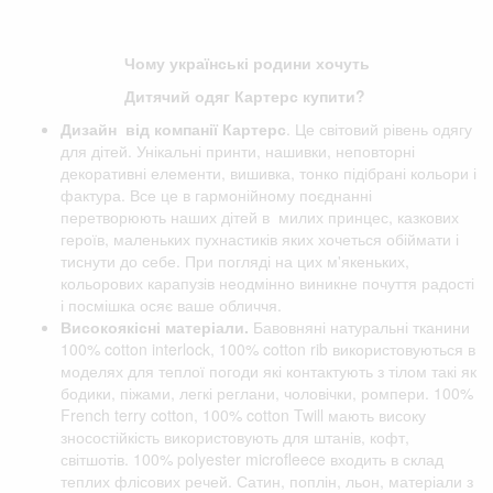
Чому українські родини хочуть
Дитячий одяг Картерс купити?
Дизайн від компанії
Картерс
. Це світовий рівень одягу
для дітей. Унікальні принти, нашивки, неповторні
декоративні елементи, вишивка, тонко підібрані кольори і
фактура. Все це в гармонійному поєднанні
перетворюють наших дітей в милих принцес, казкових
героїв, маленьких пухнастиків яких хочеться обіймати і
тиснути до себе. При погляді на цих м'якеньких,
кольорових карапузів неодмінно виникне почуття радості
і посмішка осяє ваше обличчя.
Високоякісні матеріали.
Бавовняні натуральні тканини
100% cotton interlock, 100% cotton rib використовуються в
моделях для теплої погоди які контактують з тілом такі як
бодики, піжами, легкі реглани, чоловічки, ромпери. 100%
French terry cotton, 100% cotton Twill мають високу
зносостійкість використовують для штанів, кофт,
світшотів. 100% polyester microfleece входить в склад
теплих флісових речей. Сатин, поплін, льон, матеріали з