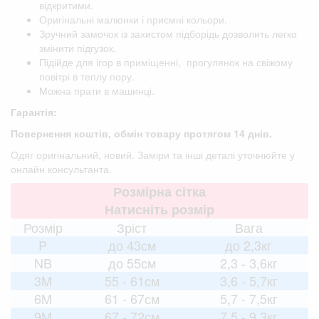
відкритими.
Оригінальні малюнки і приємні кольори.
Зручний замочок із захистом підборідь дозволить легко
змінити підгузок.
Підійде для ігор в приміщенні, прогулянок на свіжому
повітрі в теплу пору.
Можна прати в машинці.
Гарантія:
Повернення коштів, обмін товару протягом 14 днів.
Одяг оригінальний, новий. Заміри та інші деталі уточнюйте у
онлайн консультанта.
Розмірна сітка
Натисніть розмір
Розмір
Зріст
Вага
P
до 43см
до 2,3кг
NB
до 55см
2,3 - 3,6кг
3M
55 - 61см
3,6 - 5,7кг
6M
61 - 67см
5,7 - 7,5кг
9M
67 - 72см
7,5 - 9,3кг