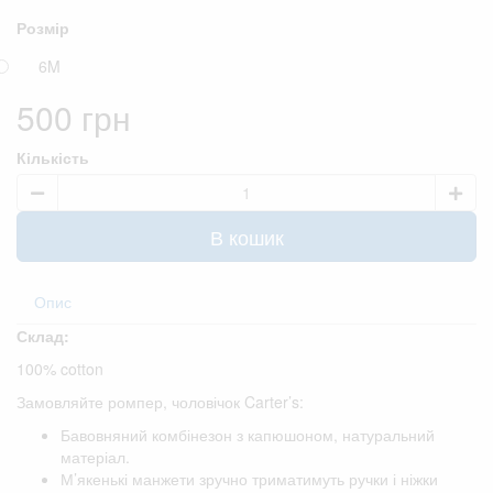
Розмір
6M
500 грн
Кількість
В кошик
Опис
Склад:
100% cotton
Замовляйте ромпер, чоловічок Carter’s:
Бавовняний комбінезон з капюшоном, натуральний
матеріал.
М’якенькі манжети зручно триматимуть ручки і ніжки