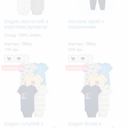
Бодик смугастий з
Костюм сірий з
коротким рукавом
машинками
Склад: 100% cotton..
..
Картерс | Baby
Картерс | Baby
130 грн
650 грн
розпродаж!
розпродаж!
Бодик голубий з
Бодик білий в