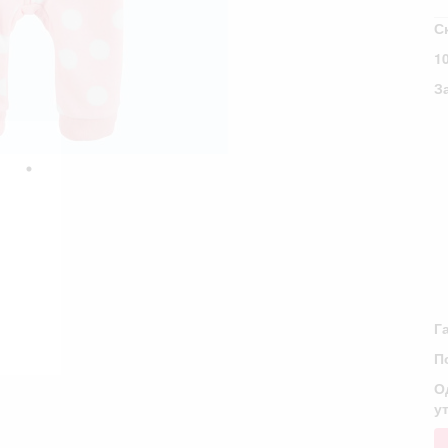
С
1
З
Г
П
О
у