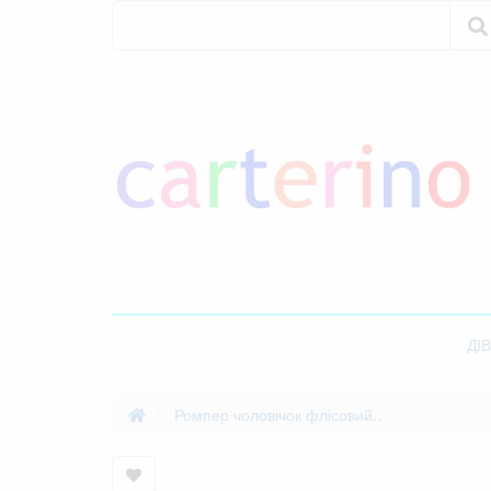
Пошук
Пошук
ДІ
Ромпер чоловічок флісовий..