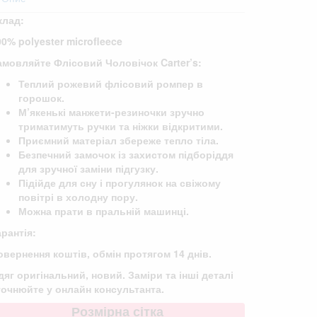
клад:
00% polyester microfleece
амовляйте Флісовий Чоловічок Carter’s:
Теплий рожевий флісовий ромпер в
горошок.
М’якенькі манжети-резиночки зручно
триматимуть ручки та ніжки відкритими.
Приємний матеріал збереже тепло тіла.
Безпечний замочок із захистом підборіддя
для зручної заміни підгузку.
Підійде для сну і прогулянок на свіжому
повітрі в холодну пору.
Можна прати в пральній машинці.
арантія:
овернення коштів, обмін протягом 14 днів.
дяг оригінальний, новий. Заміри та інші деталі
точнюйте у онлайн консультанта.
Розмірна сітка