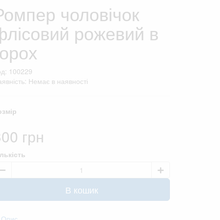
Ромпер чоловічок
флісовий рожевий в
горох
од: 100229
явність: Немає в наявності
озмір
300 грн
ількість
В кошик
Опис