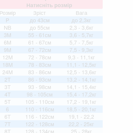
Натисніть розмір
Розмір
Зріст
Вага
P
до 43см
до 2,3кг
NB
до 55см
2,3 - 3,6кг
3M
55 - 61см
3,6 - 5,7кг
6M
61 - 67см
5,7 - 7,5кг
9M
67 - 72см
7,5 - 9,3кг
12M
72 - 78см
9,3 - 11,1кг
18M
78 - 83см
11,1 - 12,5кг
24M
83 - 86см
12,5 - 13,6кг
2T
86 - 93см
13,2 - 14,1кг
3T
93 - 98см
14,1 - 15,4кг
4T
98 - 105см
15,4 - 17,2кг
5T
105 - 110см
17,2 - 19,1кг
6
110 - 116см
18,5 - 20,1кг
6T
116 - 122см
19,1 - 22,2
7T
122 - 128см
22,2 - 25кг
8T
128 - 134см
25 - 28кг