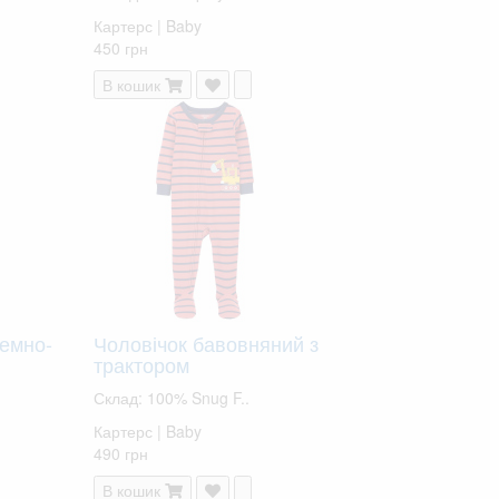
Картерс | Baby
450 грн
В кошик
темно-
Чоловічок бавовняний з
трактором
Склад: 100% Snug F..
Картерс | Baby
490 грн
В кошик