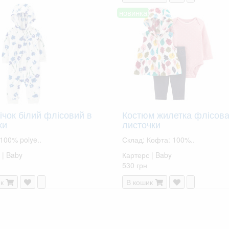
новинка!
ічок білий флісовий в
Костюм жилетка флісова
ки
листочки
 100% polye..
Склад: Кофта: 100%..
 | Baby
Картерс | Baby
530 грн
к
В кошик
ВСІ ТОВАРИ