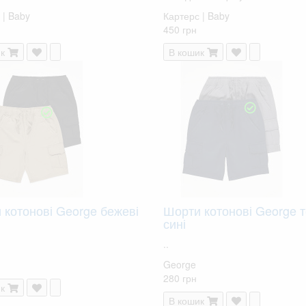
 | Baby
Картерс | Baby
450 грн
к
В кошик
 котонові George бежеві
Шорти котонові George 
сині
..
George
280 грн
к
В кошик