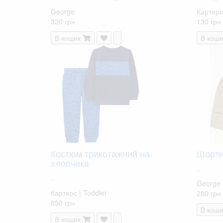
George
Картерс
320 грн
130 грн
В кошик
В коши
Костюм трикотажний на
Шорти
хлопчика
..
..
George
Картерс | Toddler
280 грн
850 грн
В коши
В кошик