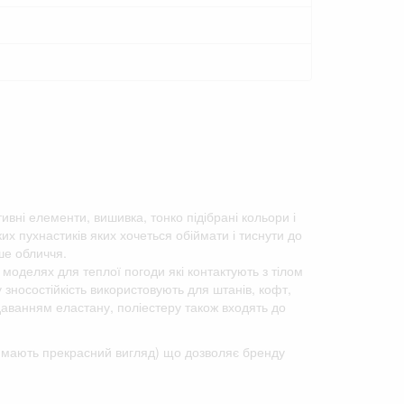
тивні елементи, вишивка, тонко підібрані кольори і
х пухнастиків яких хочеться обіймати і тиснути до
ше обличчя.
 моделях для теплої погоди які контактують з тілом
у зносостійкість використовують для штанів, кофт,
одаванням еластану, поліестеру також входять до
го мають прекрасний вигляд) що дозволяє бренду