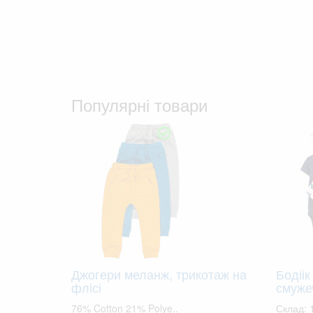
Популярні товари
Джогери меланж, трикотаж на
Бодіік
флісі
смуже
76% Cotton 21% Polye..
Склад: 