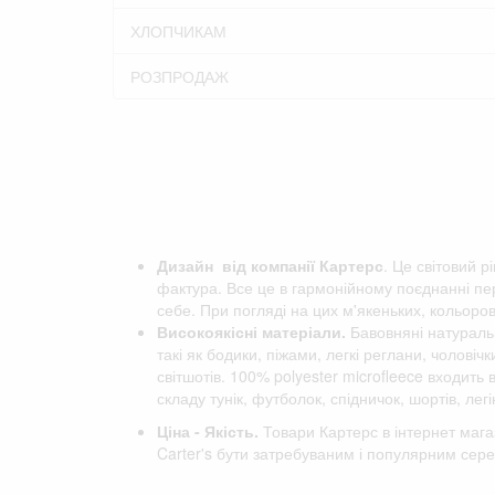
ХЛОПЧИКАМ
РОЗПРОДАЖ
Дизайн від компанії
Картерс
. Це світовий р
фактура. Все це в гармонійному поєднанні пер
себе. При погляді на цих м'якеньких, кольоро
Високоякісні матеріали.
Бавовняні натуральн
такі як бодики, піжами, легкі реглани, чоловіч
світшотів. 100% polyester microfleece входить
складу тунік, футболок, спідничок, шортів, легін
Ціна - Якість.
Товари Картерс в інтернет мага
Carter's бути затребуваним і популярним сере