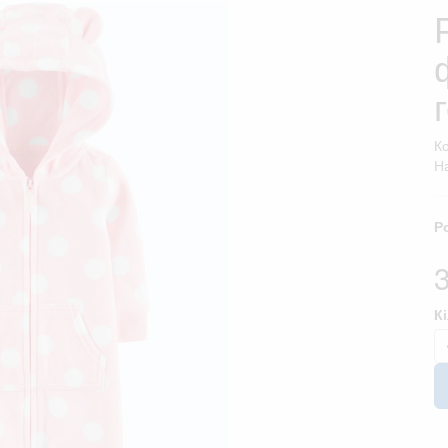
К
На
Р
К