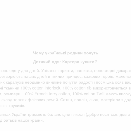
Чому українські родини хочуть
Дитячий одяг Картерс купити?
івень одягу для дітей. Унікальні принти, нашивки, неповторні декора
етворюють наших дітей в милих принцес, казкових героїв, маленьки
вих карапузів неодмінно виникне почуття радості і посмішка осяє ва
і тканини 100% cotton interlock, 100% cotton rib використовуються в
ки, ромпери. 100% French terry cotton, 100% cotton Twill мають висок
 в склад теплих флісових речей. Сатин, поплін, льон, матеріали з д
сів, трусиків.
зинах України тримають баланс ціни і якості (добре носяться, дов
д батьків нашої країни.
Відгуки клієнтів