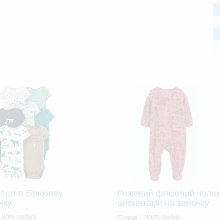
 1шт в бірюзову
Рожевий флісовий чолов
чку
оленятами на замочку
100% cotton..
Склад : 100% polye..