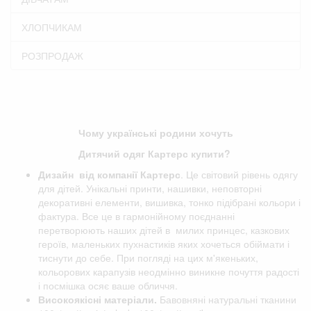
ХЛОПЧИКАМ
РОЗПРОДАЖ
Чому українські родини хочуть
Дитячий одяг Картерс купити?
Дизайн від компанії
Картерс
. Це світовий рівень одягу
для дітей. Унікальні принти, нашивки, неповторні
декоративні елементи, вишивка, тонко підібрані кольори і
фактура. Все це в гармонійному поєднанні
перетворюють наших дітей в милих принцес, казкових
героїв, маленьких пухнастиків яких хочеться обіймати і
тиснути до себе. При погляді на цих м'якеньких,
кольорових карапузів неодмінно виникне почуття радості
і посмішка осяє ваше обличчя.
Високоякісні матеріали.
Бавовняні натуральні тканини