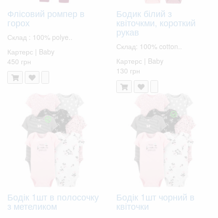
Флісовий ромпер в
Бодик білий з
горох
квіточкми, короткий
рукав
Склад : 100% polye..
Склад: 100% cotton..
Картерс | Baby
Картерс | Baby
450 грн
130 грн
Бодік 1шт в полосочку
Бодік 1шт чорний в
з метеликом
квіточки