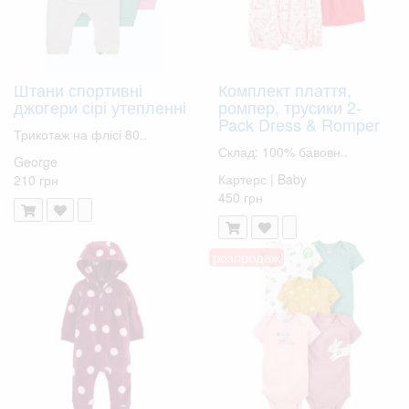
Штани спортивні
Комплект плаття,
джогери сірі утепленні
ромпер, трусики 2-
Pack Dress & Romper
Трикотаж на флісі 80..
Склад: 100% бавовн..
George
Картерс | Baby
210 грн
450 грн
розпродаж!