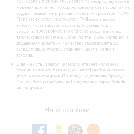
100% cotton interlock, 100% cotton rib використовуються в
моделях для теплої погоди які контактують з тілом такі як
бодики, піжами, легкі реглани, чоловічки, ромпери. 100%
French terry cotton, 100% cotton Twill мають високу
зносостійкість використовують для штанів, кофт,
світшотів. 100% polyester microfleece входить в склад
теплих флісових речей. Сатин, поплін, льон, матеріали з
додаванням еластану, поліестеру також входять до
складу тунік, футболок, спідничок, шортів, легінсів,
трусиків.
Ціна - Якість.
Товари Картерс в інтернет магазинах
України тримають баланс ціни і якості (добре носяться,
довго мають прекрасний вигляд) що дозволяє бренду
Carter's бути затребуваним і популярним серед батьків
нашої країни.
Відгуки клієнтів
Наші сторінки