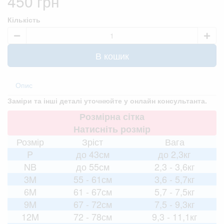
450 грн
Кількість
В кошик
Опис
Заміри та інші деталі уточнюйте у онлайн консультанта.
Розмірна сітка
Натисніть розмір
Розмір
Зріст
Вага
P
до 43см
до 2,3кг
NB
до 55см
2,3 - 3,6кг
3M
55 - 61см
3,6 - 5,7кг
6M
61 - 67см
5,7 - 7,5кг
9M
67 - 72см
7,5 - 9,3кг
12M
72 - 78см
9,3 - 11,1кг