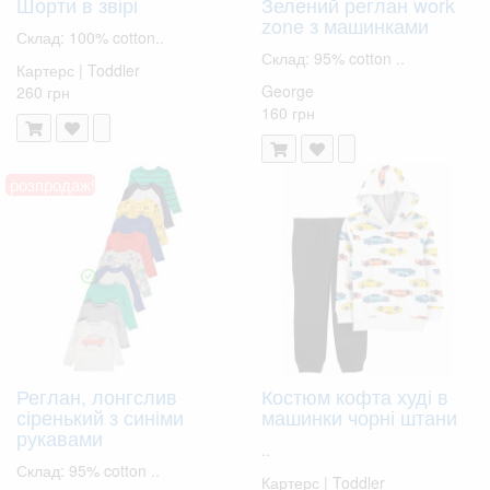
Шорти в звірі
Зелений реглан work
zone з машинками
Склад: 100% cotton..
Склад: 95% cotton ..
Картерс | Toddler
George
260 грн
160 грн
розпродаж!
Реглан, лонгслив
Костюм кофта худі в
сіренький з синіми
машинки чорні штани
рукавами
..
Склад: 95% cotton ..
Картерс | Toddler