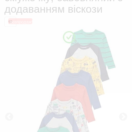
додаванням віскози
розпродаж!