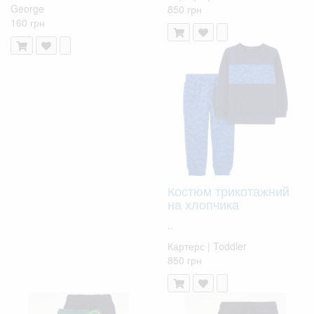
George
850 грн
160 грн
Костюм трикотажний
на хлопчика
..
Картерс | Toddler
850 грн