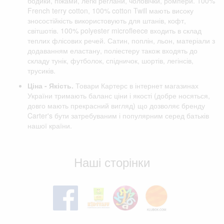
бодики, піжами, легкі реглани, чоловічки, ромпери. 100%
French terry cotton, 100% cotton Twill мають високу
зносостійкість використовують для штанів, кофт,
світшотів. 100% polyester microfleece входить в склад
теплих флісових речей. Сатин, поплін, льон, матеріали з
додаванням еластану, поліестеру також входять до
складу тунік, футболок, спідничок, шортів, легінсів,
трусиків.
Ціна - Якість.
Товари Картерс в інтернет магазинах
України тримають баланс ціни і якості (добре носяться,
довго мають прекрасний вигляд) що дозволяє бренду
Carter's бути затребуваним і популярним серед батьків
нашої країни.
Відгуки клієнтів
Наші сторінки