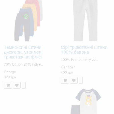
Темно-сині штани
Сірі трикотажні штани
джогери, утеплені
100% бавона
трикотаж на флісі
100% French terry co..
76% Cotton 21% Polye..
OshKosh
George
400 грн
320 грн