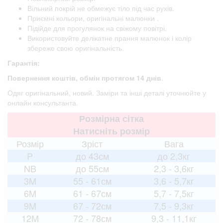
Вільний покрій не обмежує тіло під час рухів.
Приємні кольори, оригінальні малюнки .
Підійде для прогулянок на свіжому повітрі.
Використовуйте делікатне прання малюнок і колір
збереже свою оригінальність.
Гарантія:
Повернення коштів, обмін протягом 14 днів
.
Одяг оригінальний, новий. Заміри та інші деталі уточнюйте у
онлайн консультанта.
Розмірна сітка
Натисніть розмір
Розмір
Зріст
Вага
P
до 43см
до 2,3кг
NB
до 55см
2,3 - 3,6кг
3M
55 - 61см
3,6 - 5,7кг
6M
61 - 67см
5,7 - 7,5кг
9M
67 - 72см
7,5 - 9,3кг
12M
72 - 78см
9,3 - 11,1кг