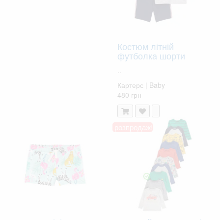
Костюм літній
футболка шорти
..
Картерс | Baby
480 грн
розпродаж!