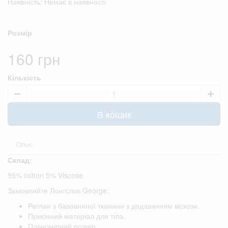
Наявність: Немає в наявності
Розмір
160 грн
Кількість
В кошик
Опис
Склад:
95% cotton 5% Viscose
Замовляйте Лонгслив George:
Реглан з бавовняної тканини з додаванням віскози.
Приємний матеріал для тіла.
Повномірний розмір.