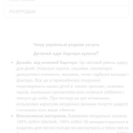
РОЗПРОДАЖ
Чому українські родини хочуть
Дитячий одяг Картерс купити?
Дизайн від компанії
Картерс
. Це світовий рівень одягу
для дітей. Унікальні принти, нашивки, неповторні
декоративні елементи, вишивка, тонко підібрані кольори і
фактура. Все це в гармонійному поєднанні
перетворюють наших дітей в милих принцес, казкових
героїв, маленьких пухнастиків яких хочеться обіймати і
тиснути до себе. При погляді на цих м'якеньких,
кольорових карапузів неодмінно виникне почуття радості
і посмішка осяє ваше обличчя.
Високоякісні матеріали.
Бавовняні натуральні тканини
100% cotton interlock, 100% cotton rib використовуються в
моделях для теплої погоди які контактують з тілом такі як