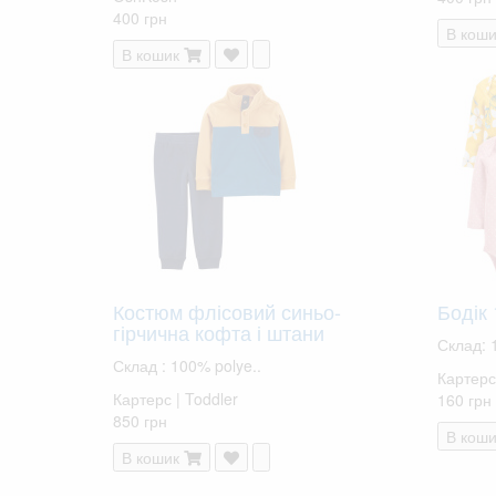
400 грн
В коши
В кошик
Костюм флісовий синьо-
Бодік 
гірчична кофта і штани
Склад: 
Склад : 100% polye..
Картерс
Картерс | Toddler
160 грн
850 грн
В коши
В кошик