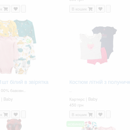
к
В кошик
1шт білий в звірятка
Костюм літній з полунич
100% бавовн..
..
 | Baby
Картерс | Baby
450 грн
к
В кошик
новинка!