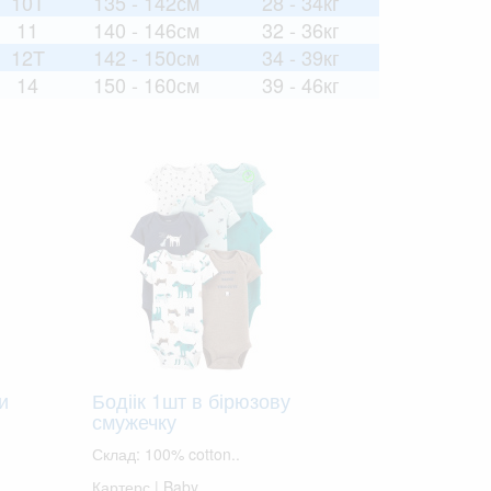
10T
135 - 142см
28 - 34кг
11
140 - 146см
32 - 36кг
12T
142 - 150см
34 - 39кг
14
150 - 160см
39 - 46кг
и
Бодіік 1шт в бірюзову
смужечку
Склад: 100% cotton..
Картерс | Baby