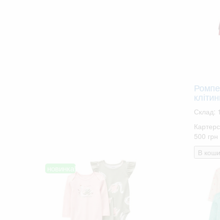
Ромпе
клітин
Склад: 
Картерс
500 грн
В коши
новинка!