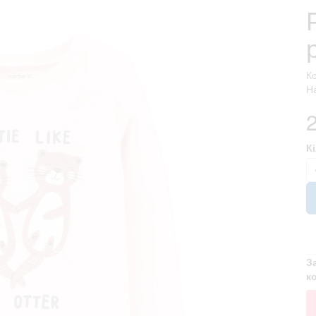
К
На
К
З
к