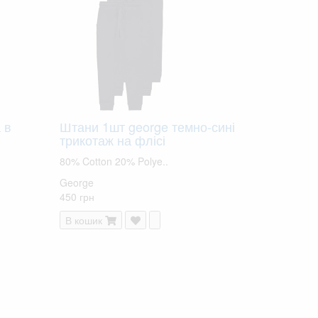
 в
Штани 1шт george темно-сині
трикотаж на флісі
80% Cotton 20% Polye..
George
450 грн
В кошик