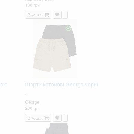
130 грн
В кошик
кою
Шорти котонові George чорні
..
George
280 грн
В кошик