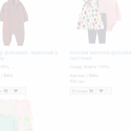
р флісовий, червоний в
Костюм жилетка флісова
ку
листочки
100% ..
Склад: Кофта: 100%..
 | Baby
Картерс | Baby
530 грн
к
В кошик