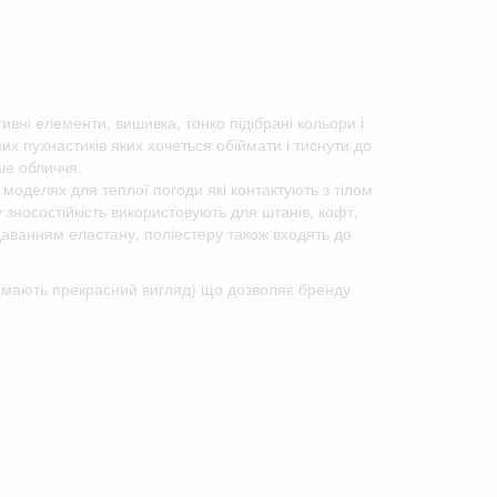
тивні елементи, вишивка, тонко підібрані кольори і
х пухнастиків яких хочеться обіймати і тиснути до
ше обличчя.
 моделях для теплої погоди які контактують з тілом
у зносостійкість використовують для штанів, кофт,
одаванням еластану, поліестеру також входять до
го мають прекрасний вигляд) що дозволяє бренду