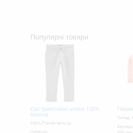
Популярні товари
Сірі трикотажні штани 100%
Піжам
бавона
Склад: 
100% French terry co..
Картерс 
OshKosh
400 грн