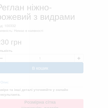
Реглан ніжно-
рожевий з видрами
од: 100332
явність: Немає в наявності
230 грн
ількість
В кошик
Опис
аміри та інші деталі уточнюйте у онлайн
онсультанта.
Розмірна сітка
Натисніть розмір