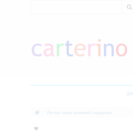
Пошук
Пошук
ДІ
Реглан ніжно-рожевий з видрами