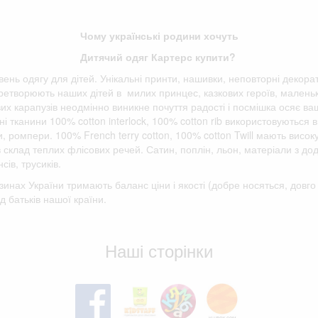
Чому українські родини хочуть
Дитячий одяг Картерс купити?
івень одягу для дітей. Унікальні принти, нашивки, неповторні декора
етворюють наших дітей в милих принцес, казкових героїв, маленьки
вих карапузів неодмінно виникне почуття радості і посмішка осяє ва
і тканини 100% cotton interlock, 100% cotton rib використовуються в
ки, ромпери. 100% French terry cotton, 100% cotton Twill мають висок
 в склад теплих флісових речей. Сатин, поплін, льон, матеріали з д
сів, трусиків.
зинах України тримають баланс ціни і якості (добре носяться, дов
д батьків нашої країни.
Відгуки клієнтів
Наші сторінки