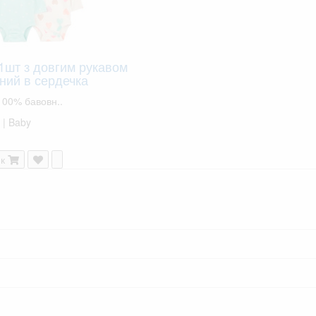
 1шт з довгим рукавом
ний в сердечка
100% бавовн..
 | Baby
к
ВСІ ТОВАРИ