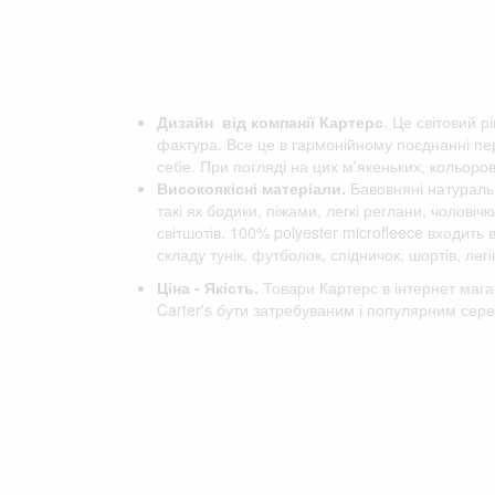
Дизайн від компанії
Картерс
. Це світовий р
фактура. Все це в гармонійному поєднанні пер
себе. При погляді на цих м'якеньких, кольоро
Високоякісні матеріали.
Бавовняні натуральн
такі як бодики, піжами, легкі реглани, чоловіч
світшотів. 100% polyester microfleece входить
складу тунік, футболок, спідничок, шортів, легін
Ціна - Якість.
Товари Картерс в інтернет мага
Carter's бути затребуваним і популярним сере