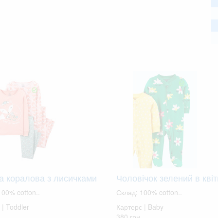
а коралова з лисичками
Чоловічок зелений в квіт
100% cotton..
Склад: 100% cotton..
| Toddler
Картерс | Baby
380 грн