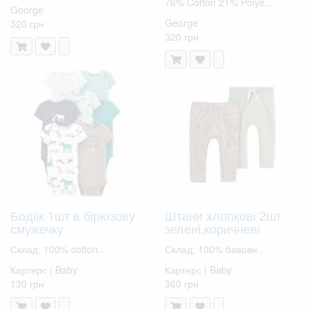
76% Cotton 21% Polye..
George
George
320 грн
320 грн
Бодіік 1шт в бірюзову
Штани хлопкові 2шт
смужечку
зелені,коричневі
Склад: 100% cotton..
Склад: 100% бавовн..
Картерс | Baby
Картерс | Baby
130 грн
360 грн