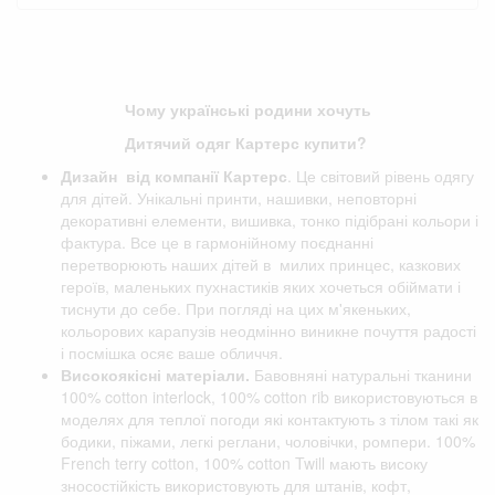
Чому українські родини хочуть
Дитячий одяг Картерс купити?
Дизайн від компанії
Картерс
. Це світовий рівень одягу
для дітей. Унікальні принти, нашивки, неповторні
декоративні елементи, вишивка, тонко підібрані кольори і
фактура. Все це в гармонійному поєднанні
перетворюють наших дітей в милих принцес, казкових
героїв, маленьких пухнастиків яких хочеться обіймати і
тиснути до себе. При погляді на цих м'якеньких,
кольорових карапузів неодмінно виникне почуття радості
і посмішка осяє ваше обличчя.
Високоякісні матеріали.
Бавовняні натуральні тканини
100% cotton interlock, 100% cotton rib використовуються в
моделях для теплої погоди які контактують з тілом такі як
бодики, піжами, легкі реглани, чоловічки, ромпери. 100%
French terry cotton, 100% cotton Twill мають високу
зносостійкість використовують для штанів, кофт,