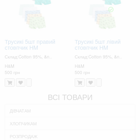
Трусикі 5шт правий
Трусикі 5шт лівий
стовпчик HM
стовпчик HM
Склад:Cotton 95%, &n..
Склад:Cotton 95%, &n..
H&M
H&M
500 грн
500 грн
ВСІ ТОВАРИ
ДІВЧАТАМ
ХЛОПЧИКАМ
РОЗПРОДАЖ