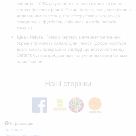
світшотів. 100% polyester microfleece входить в склад
теплих флісових речей. Сатин, поплін, льон, матеріали з
додаванням еластану, поліестеру також входять до
складу тунік, футболок, спідничок, шортів, легінсів,
трусиків.
Ціна - Якість.
Товари Картерс в інтернет магазинах
України тримають баланс ціни і якості (добре носяться,
довго мають прекрасний вигляд) що дозволяє бренду
Carter's бути затребуваним і популярним серед батьків
нашої країни.
Відгуки клієнтів
Наші сторінки
Інформація
Контакти
Оплата і доставка