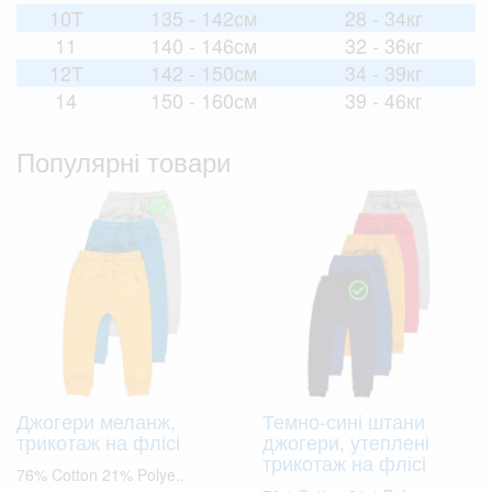
10T
135 - 142см
28 - 34кг
11
140 - 146см
32 - 36кг
12T
142 - 150см
34 - 39кг
14
150 - 160см
39 - 46кг
Популярні товари
Джогери меланж,
Темно-сині штани
трикотаж на флісі
джогери, утеплені
трикотаж на флісі
76% Cotton 21% Polye..