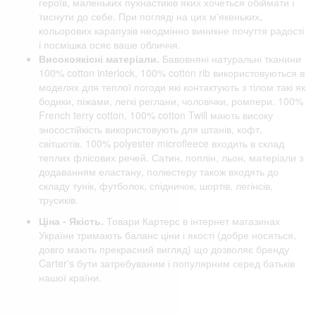
героїв, маленьких пухнастиків яких хочеться обіймати і
тиснути до себе. При погляді на цих м'якеньких,
кольорових карапузів неодмінно виникне почуття радості
і посмішка осяє ваше обличчя.
Високоякісні матеріали.
Бавовняні натуральні тканини
100% cotton interlock, 100% cotton rib використовуються в
моделях для теплої погоди які контактують з тілом такі як
бодики, піжами, легкі реглани, чоловічки, ромпери. 100%
French terry cotton, 100% cotton Twill мають високу
зносостійкість використовують для штанів, кофт,
світшотів. 100% polyester microfleece входить в склад
теплих флісових речей. Сатин, поплін, льон, матеріали з
додаванням еластану, поліестеру також входять до
складу тунік, футболок, спідничок, шортів, легінсів,
трусиків.
Ціна - Якість.
Товари Картерс в інтернет магазинах
України тримають баланс ціни і якості (добре носяться,
довго мають прекрасний вигляд) що дозволяє бренду
Carter's бути затребуваним і популярним серед батьків
нашої країни.
Відгуки клієнтів