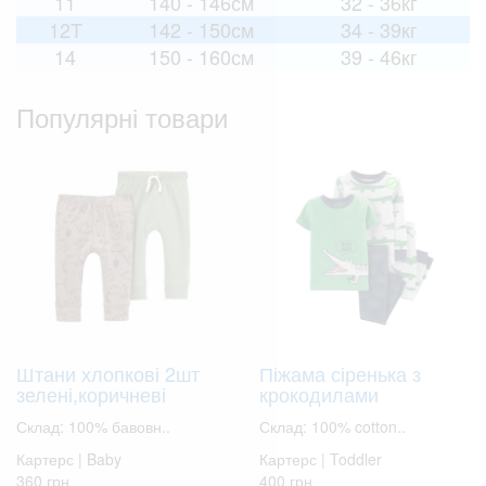
11
140 - 146см
32 - 36кг
12T
142 - 150см
34 - 39кг
14
150 - 160см
39 - 46кг
Популярні товари
Штани хлопкові 2шт
Піжама сіренька з
зелені,коричневі
крокодилами
Склад: 100% бавовн..
Склад: 100% cotton..
Картерс | Baby
Картерс | Toddler
360 грн
400 грн