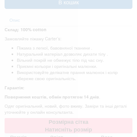
В кошик
Опис
Склад: 100% cotton
Замовляйте піжаму Carter’s:
Піжама з легкої, бавовняної тканини .
Натуральний матеріал дозволяє дихати тілу .
Вільний покрій не обмежує тіло під час сну.
Приємні кольори і оригінальні малюнки.
Використовуйте делікатне прання малюнок і колір
збереже свою оригінальність.
Гарантія:
Повернення коштів, обмін протягом 14 днів
.
Одяг оригінальний, новий, фото вживу. Заміри та інші деталі
уточнюйте у онлайн консультанта.
Розмірна сітка
Натисніть розмір
Розмір
Зріст
Вага