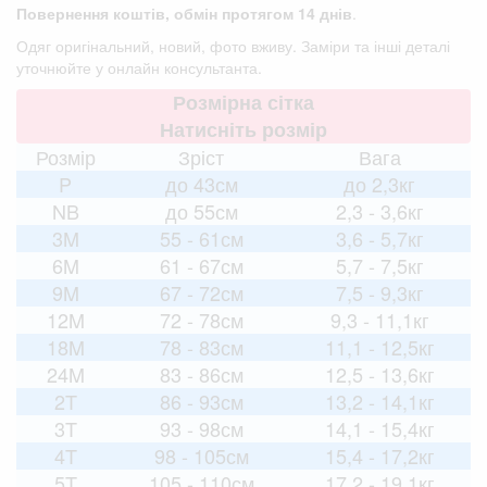
Повернення коштів, обмін протягом 14 днів
.
Одяг оригінальний, новий, фото вживу. Заміри та інші деталі
уточнюйте у онлайн консультанта.
Розмірна сітка
Натисніть розмір
Розмір
Зріст
Вага
P
до 43см
до 2,3кг
NB
до 55см
2,3 - 3,6кг
3M
55 - 61см
3,6 - 5,7кг
6M
61 - 67см
5,7 - 7,5кг
9M
67 - 72см
7,5 - 9,3кг
12M
72 - 78см
9,3 - 11,1кг
18M
78 - 83см
11,1 - 12,5кг
24M
83 - 86см
12,5 - 13,6кг
2T
86 - 93см
13,2 - 14,1кг
3T
93 - 98см
14,1 - 15,4кг
4T
98 - 105см
15,4 - 17,2кг
5T
105 - 110см
17,2 - 19,1кг