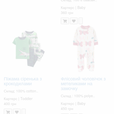
Картерс | Baby
360 грн
Піжама сіренька з
Флісовий чоловічок з
крокодилами
метеликами на
замочку
Склад: 100% cotton..
Склад : 100% polye..
Картерс | Toddler
Картерс | Baby
400 грн
450 грн