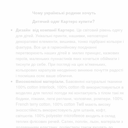
Чому українські родини хочуть
Дитячий одяг Картерс купити?
Дизайн від компанії
Картерс
. Це світовий рівень одягу
для дітей. Унікальні принти, нашивки, неповторні
декоративні елементи, вишивка, тонко підібрані кольори і
фактура. Все це в гармонійному поєднанні
перетворюють наших дітей в милих принцес, казкових
героїв, маленьких пухнастиків яких хочеться обіймати і
тиснути до себе. При погляді на цих м'якеньких,
кольорових карапузів неодмінно виникне почуття радості
і посмішка осяє ваше обличчя.
Високоякісні матеріали.
Бавовняні натуральні тканини
100% cotton interlock, 100% cotton rib використовуються в
моделях для теплої погоди які контактують з тілом такі як
бодики, піжами, легкі реглани, чоловічки, ромпери. 100%
French terry cotton, 100% cotton Twill мають високу
зносостійкість використовують для штанів, кофт,
світшотів. 100% polyester microfleece входить в склад
теплих флісових речей. Сатин, поплін, льон, матеріали з
додаванням еластану, поліестеру також входять до