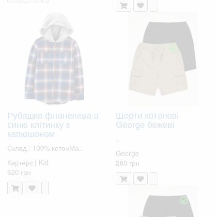
Рубашка фланелева в
Шорти котонові
синю клітинку з
George бежеві
капюшоном
..
Склад ; 100% котонМа..
George
Картерс | Kid
280 грн
620 грн