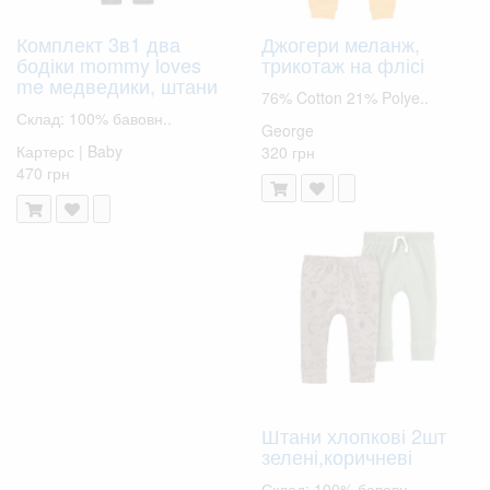
Комплект 3в1 два
Джогери меланж,
бодіки mommy loves
трикотаж на флісі
me медведики, штани
76% Cotton 21% Polye..
Склад: 100% бавовн..
George
Картерс | Baby
320 грн
470 грн
Штани хлопкові 2шт
зелені,коричневі
Склад: 100% бавовн..