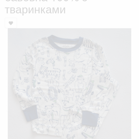
тваринками