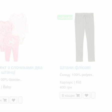
новинка!
ект з слониками два
Штани флісові
 штанці
Склад: 100% polyes..
100% бавовн..
Картерс | Kid
 | Baby
400 грн
В кошик
к