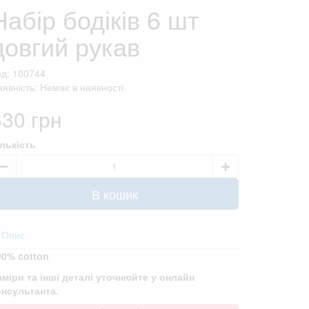
Набір бодіків 6 шт
довгий рукав
од: 100744
явність: Немає в наявності
630 грн
ількість
В кошик
Опис
00% cotton
аміри та інші деталі уточнюйте у онлайн
онсультанта.