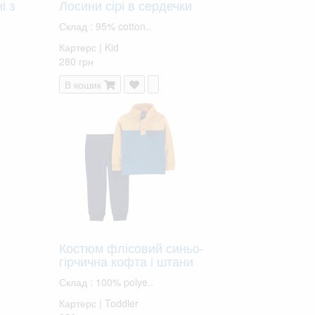
і з
Лосини сірі в сердечки
Склад : 95% cotton..
Картерс | Kid
280 грн
В кошик
Костюм флісовий синьо-
гірчична кофта і штани
Склад : 100% polye..
Картерс | Toddler