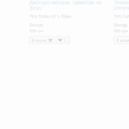
Джогери меланж, трикотаж на
Темно
флісі
утепле
76% Cotton 21% Polye..
76% Cot
George
George
320 грн
320 грн
В кошик
В коши