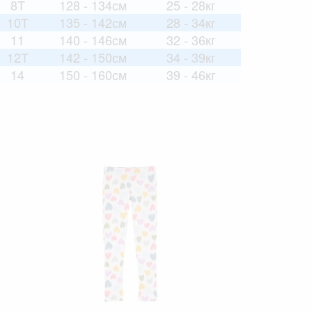
8T
128 - 134см
25 - 28кг
10T
135 - 142см
28 - 34кг
11
140 - 146см
32 - 36кг
12T
142 - 150см
34 - 39кг
14
150 - 160см
39 - 46кг