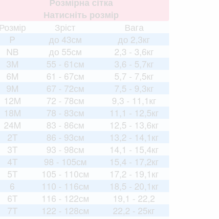
Розмірна сітка
Натисніть розмір
Розмір
Зріст
Вага
P
до 43см
до 2,3кг
NB
до 55см
2,3 - 3,6кг
3M
55 - 61см
3,6 - 5,7кг
6M
61 - 67см
5,7 - 7,5кг
9M
67 - 72см
7,5 - 9,3кг
12M
72 - 78см
9,3 - 11,1кг
18M
78 - 83см
11,1 - 12,5кг
24M
83 - 86см
12,5 - 13,6кг
2T
86 - 93см
13,2 - 14,1кг
3T
93 - 98см
14,1 - 15,4кг
4T
98 - 105см
15,4 - 17,2кг
5T
105 - 110см
17,2 - 19,1кг
6
110 - 116см
18,5 - 20,1кг
6T
116 - 122см
19,1 - 22,2
7T
122 - 128см
22,2 - 25кг