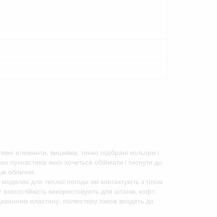
тивні елементи, вишивка, тонко підібрані кольори і
х пухнастиків яких хочеться обіймати і тиснути до
ше обличчя.
 моделях для теплої погоди які контактують з тілом
у зносостійкість використовують для штанів, кофт,
одаванням еластану, поліестеру також входять до