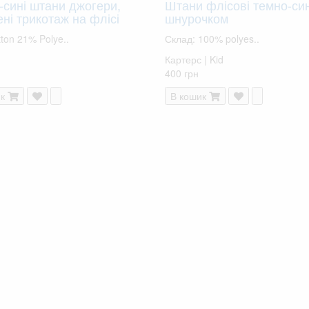
-сині штани джогери,
Штани флісові темно-син
ні трикотаж на флісі
шнурочком
ton 21% Polye..
Склад: 100% polyes..
Картерс | Kid
400 грн
к
В кошик