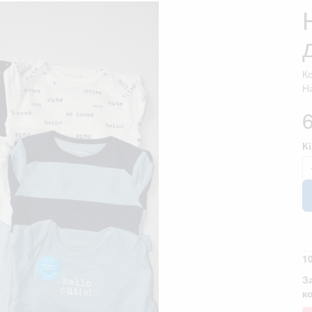
К
На
К
1
З
к