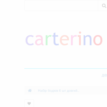
Пошук
Пошук
ДІ
Набір бодіків 6 шт довгий..