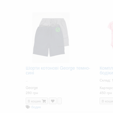
Шорти котонові George темно-
Компл
сині
бодіки
..
Склад: 
George
Картерс
280 грн
450 грн
В кошик
В коши
бодик