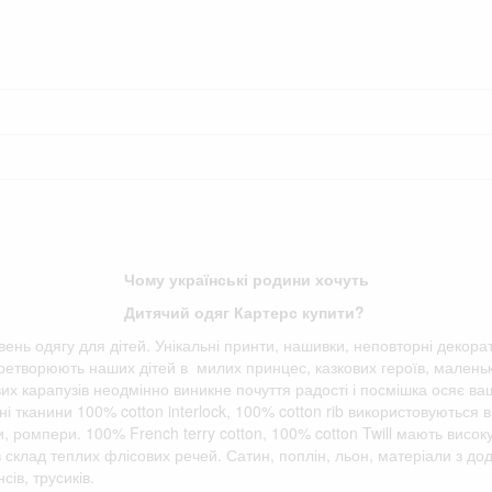
ВСІ ТОВАРИ
Чому українські родини хочуть
Дитячий одяг Картерс купити?
івень одягу для дітей. Унікальні принти, нашивки, неповторні декора
етворюють наших дітей в милих принцес, казкових героїв, маленьки
вих карапузів неодмінно виникне почуття радості і посмішка осяє ва
і тканини 100% cotton interlock, 100% cotton rib використовуються в
ки, ромпери. 100% French terry cotton, 100% cotton Twill мають висок
 в склад теплих флісових речей. Сатин, поплін, льон, матеріали з д
сів, трусиків.