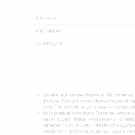
ДІВЧАТАМ
ХЛОПЧИКАМ
РОЗПРОДАЖ
Дизайн від компанії
Картерс
. Це світовий р
фактура. Все це в гармонійному поєднанні пер
себе. При погляді на цих м'якеньких, кольоро
Високоякісні матеріали.
Бавовняні натуральн
такі як бодики, піжами, легкі реглани, чоловіч
світшотів. 100% polyester microfleece входить
складу тунік, футболок, спідничок, шортів, легін