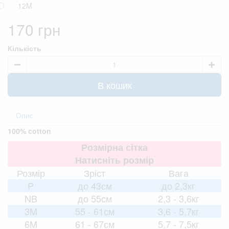
12M
170 грн
Кількість
В кошик
Опис
100% cotton
Розмірна сітка
Натисніть розмір
Розмір
Зріст
Вага
P
до 43см
до 2,3кг
NB
до 55см
2,3 - 3,6кг
3M
55 - 61см
3,6 - 5,7кг
6M
61 - 67см
5,7 - 7,5кг