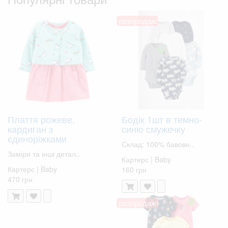
розпродаж!
Плаття рожеве,
Бодік 1шт в темно-
кардиган з
синю смужечку
єдиноріжками
Склад: 100% бавовн..
Заміри та інші детал..
Картерс | Baby
Картерс | Baby
160 грн
470 грн
розпродаж!