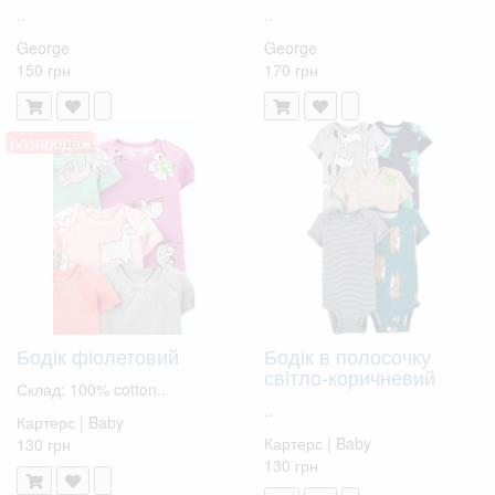
..
..
George
George
150 грн
170 грн
розпродаж!
Бодік фіолетовий
Бодік в полосочку
світло-коричневий
Склад: 100% cotton..
..
Картерс | Baby
Картерс | Baby
130 грн
130 грн