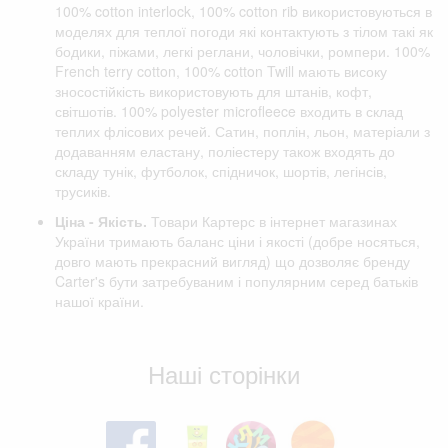
100% cotton interlock, 100% cotton rib використовуються в
моделях для теплої погоди які контактують з тілом такі як
бодики, піжами, легкі реглани, чоловічки, ромпери. 100%
French terry cotton, 100% cotton Twill мають високу
зносостійкість використовують для штанів, кофт,
світшотів. 100% polyester microfleece входить в склад
теплих флісових речей. Сатин, поплін, льон, матеріали з
додаванням еластану, поліестеру також входять до
складу тунік, футболок, спідничок, шортів, легінсів,
трусиків.
Ціна - Якість.
Товари Картерс в інтернет магазинах
України тримають баланс ціни і якості (добре носяться,
довго мають прекрасний вигляд) що дозволяє бренду
Carter's бути затребуваним і популярним серед батьків
нашої країни.
Відгуки клієнтів
Наші сторінки