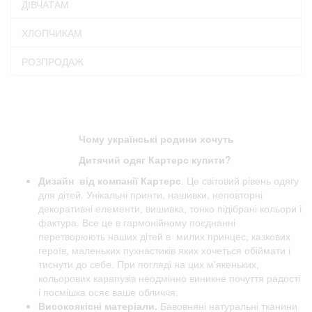
ДІВЧАТАМ
ХЛОПЧИКАМ
РОЗПРОДАЖ
Чому українські родини хочуть
Дитячий одяг Картерс купити?
Дизайн від компанії
Картерс
. Це світовий рівень одягу
для дітей. Унікальні принти, нашивки, неповторні
декоративні елементи, вишивка, тонко підібрані кольори і
фактура. Все це в гармонійному поєднанні
перетворюють наших дітей в милих принцес, казкових
героїв, маленьких пухнастиків яких хочеться обіймати і
тиснути до себе. При погляді на цих м'якеньких,
кольорових карапузів неодмінно виникне почуття радості
і посмішка осяє ваше обличчя.
Високоякісні матеріали.
Бавовняні натуральні тканини