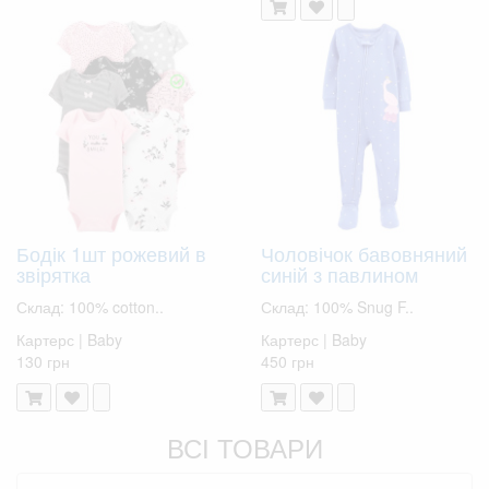
Бодік 1шт рожевий в
Чоловічок бавовняний
звірятка
синій з павлином
Склад: 100% cotton..
Склад: 100% Snug F..
Картерс | Baby
Картерс | Baby
130 грн
450 грн
ВСІ ТОВАРИ