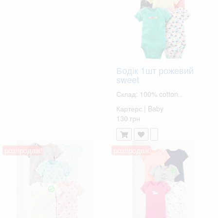
Бодік 1шт рожевий
sweet
Склад: 100% cotton..
Картерс | Baby
130 грн
розпродаж!
розпродаж!