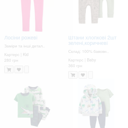
Лосіни рожеві
Штани хлопкові 2шт
зелені,коричневі
Заміри та інші детал..
Склад: 100% бавовн..
Картерс | Kid
Картерс | Baby
280 грн
360 грн