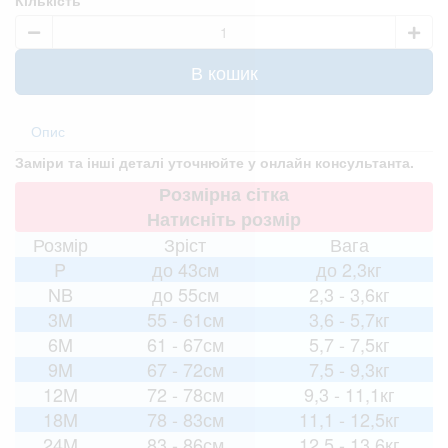
В кошик
Опис
Заміри та інші деталі уточнюйте у онлайн консультанта.
Розмірна сітка
Натисніть розмір
Розмір
Зріст
Вага
P
до 43см
до 2,3кг
NB
до 55см
2,3 - 3,6кг
3M
55 - 61см
3,6 - 5,7кг
6M
61 - 67см
5,7 - 7,5кг
9M
67 - 72см
7,5 - 9,3кг
12M
72 - 78см
9,3 - 11,1кг
18M
78 - 83см
11,1 - 12,5кг
24M
83 - 86см
12,5 - 13,6кг