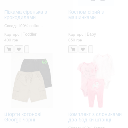
Піжама сіренька з
Костюм сірий з
крокодилами
машинками
Склад: 100% cotton..
..
Картерс | Toddler
Картерс | Baby
400 грн
650 грн
Шорти котонові
Комплект з слониками
George чорні
два бодіки штанці
..
Склад: 100% бавовн..