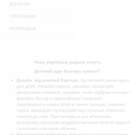
ДІВЧАТАМ
ХЛОПЧИКАМ
РОЗПРОДАЖ
Чому українські родини хочуть
Дитячий одяг Картерс купити?
Дизайн від компанії
Картерс
. Це світовий рівень одягу
для дітей. Унікальні принти, нашивки, неповторні
декоративні елементи, вишивка, тонко підібрані кольори і
фактура. Все це в гармонійному поєднанні
перетворюють наших дітей в милих принцес, казкових
героїв, маленьких пухнастиків яких хочеться обіймати і
тиснути до себе. При погляді на цих м'якеньких,
кольорових карапузів неодмінно виникне почуття радості
і посмішка осяє ваше обличчя.
Високоякісні матеріали.
Бавовняні натуральні тканини