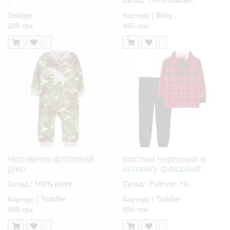
George
Картерс | Baby
280 грн
450 грн
Чоловічок флісовий
Костюм червоний в
діно
клітинку флісовий
Склад : 100% polye..
Склад : Pullover: 10..
Картерс | Toddler
Картерс | Toddler
490 грн
850 грн