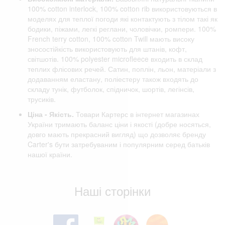
100% cotton interlock, 100% cotton rib використовуються в
моделях для теплої погоди які контактують з тілом такі як
бодики, піжами, легкі реглани, чоловічки, ромпери. 100%
French terry cotton, 100% cotton Twill мають високу
зносостійкість використовують для штанів, кофт,
світшотів. 100% polyester microfleece входить в склад
теплих флісових речей. Сатин, поплін, льон, матеріали з
додаванням еластану, поліестеру також входять до
складу тунік, футболок, спідничок, шортів, легінсів,
трусиків.
Ціна - Якість.
Товари Картерс в інтернет магазинах
України тримають баланс ціни і якості (добре носяться,
довго мають прекрасний вигляд) що дозволяє бренду
Carter's бути затребуваним і популярним серед батьків
нашої країни.
Відгуки клієнтів
Наші сторінки