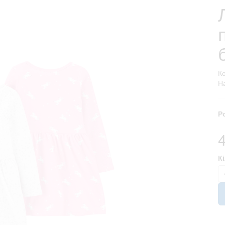
К
На
Р
К