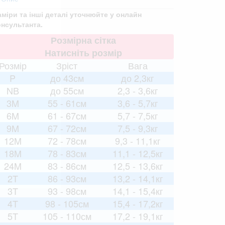
аміри та інші деталі уточнюйте у онлайн
онсультанта.
Розмірна сітка
Натисніть розмір
Розмір
Зріст
Вага
P
до 43см
до 2,3кг
NB
до 55см
2,3 - 3,6кг
3M
55 - 61см
3,6 - 5,7кг
6M
61 - 67см
5,7 - 7,5кг
9M
67 - 72см
7,5 - 9,3кг
12M
72 - 78см
9,3 - 11,1кг
18M
78 - 83см
11,1 - 12,5кг
24M
83 - 86см
12,5 - 13,6кг
2T
86 - 93см
13,2 - 14,1кг
3T
93 - 98см
14,1 - 15,4кг
4T
98 - 105см
15,4 - 17,2кг
5T
105 - 110см
17,2 - 19,1кг