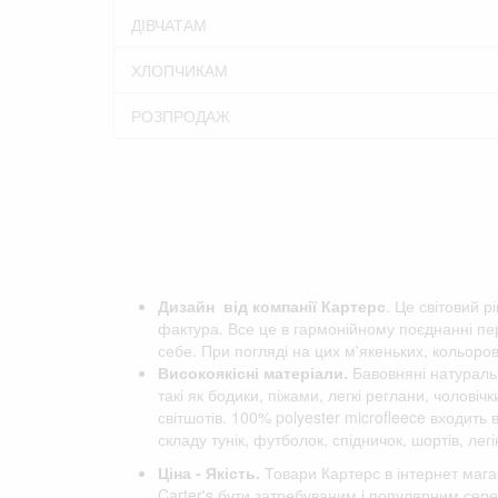
ДІВЧАТАМ
ХЛОПЧИКАМ
РОЗПРОДАЖ
Дизайн від компанії
Картерс
. Це світовий р
фактура. Все це в гармонійному поєднанні пер
себе. При погляді на цих м'якеньких, кольоро
Високоякісні матеріали.
Бавовняні натуральн
такі як бодики, піжами, легкі реглани, чоловіч
світшотів. 100% polyester microfleece входить
складу тунік, футболок, спідничок, шортів, легін
Ціна - Якість.
Товари Картерс в інтернет мага
Carter's бути затребуваним і популярним сере