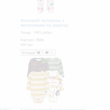
Флісовий чоловічок з
метеликами на замочку
Склад : 100% polye..
Картерс | Baby
450 грн
В кошик
лий в
Бодік 1шт синій з медведиками