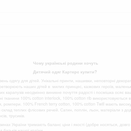
Чому українські родини хочуть
Дитячий одяг Картерс купити?
івень одягу для дітей. Унікальні принти, нашивки, неповторні декора
етворюють наших дітей в милих принцес, казкових героїв, маленьки
вих карапузів неодмінно виникне почуття радості і посмішка осяє ва
і тканини 100% cotton interlock, 100% cotton rib використовуються в
ки, ромпери. 100% French terry cotton, 100% cotton Twill мають висок
 в склад теплих флісових речей. Сатин, поплін, льон, матеріали з д
сів, трусиків.
зинах України тримають баланс ціни і якості (добре носяться, дов
д батьків нашої країни.