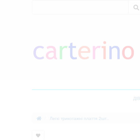
Пошук
Пошук
ДІ
Легкі трикотажні плаття 2шт..