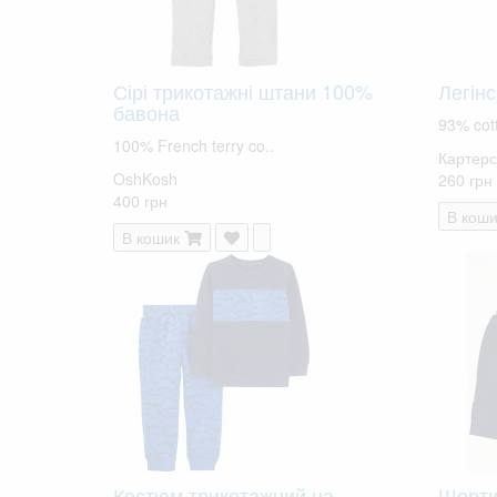
Сірі трикотажні штани 100%
Легін
бавона
93% cott
100% French terry co..
Картерс 
OshKosh
260 грн
400 грн
В коши
В кошик
Костюм трикотажний на
Шорти