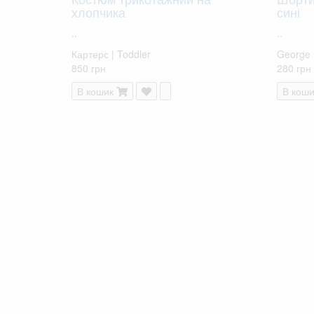
хлопчика
сині
..
..
Картерс | Toddler
George
850 грн
280 грн
В кошик
В коши