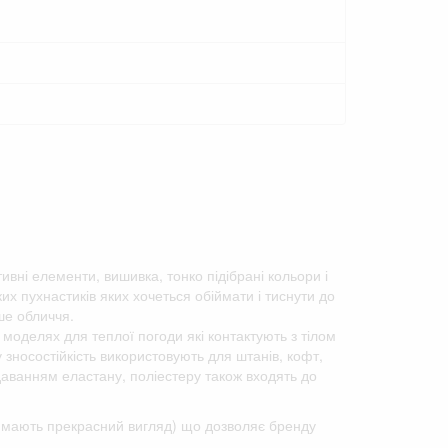
тивні елементи, вишивка, тонко підібрані кольори і
х пухнастиків яких хочеться обіймати і тиснути до
ше обличчя.
 моделях для теплої погоди які контактують з тілом
у зносостійкість використовують для штанів, кофт,
одаванням еластану, поліестеру також входять до
го мають прекрасний вигляд) що дозволяє бренду