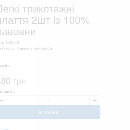
Легкі трикотажні
плаття 2шт із 100%
бавовни
од: 100578
явність: Немає в наявності
озмір
480 грн
ількість
В кошик
Опис