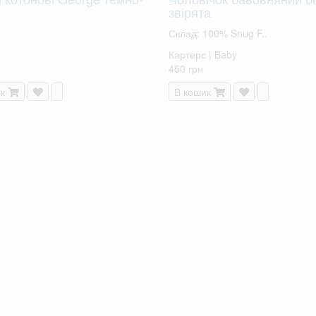
звірята
Склад: 100% Snug F..
Картерс | Baby
450 грн
к
В кошик