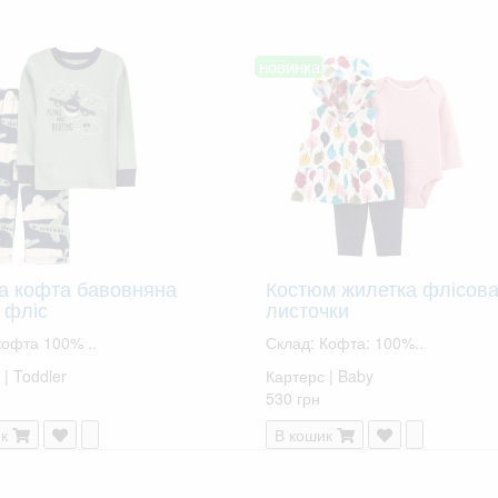
новинка!
а кофта бавовняна
Костюм жилетка флісова
 фліс
листочки
кофта 100% ..
Склад: Кофта: 100%..
| Toddler
Картерс | Baby
530 грн
к
В кошик
ВСІ ТОВАРИ