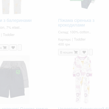
си з балеринами
Піжама сіренька з
крокодилами
on, 7% elast..
Склад: 100% cotton..
| Toddler
Картерс | Toddler
400 грн
к
В кошик
 котонові George темно-
Чоловічок бавовняний бі