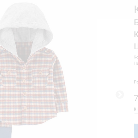
К
На
Р
К