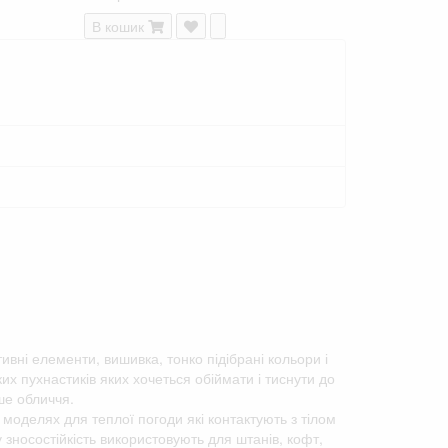
В кошик
тивні елементи, вишивка, тонко підібрані кольори і
х пухнастиків яких хочеться обіймати і тиснути до
ше обличчя.
 моделях для теплої погоди які контактують з тілом
у зносостійкість використовують для штанів, кофт,