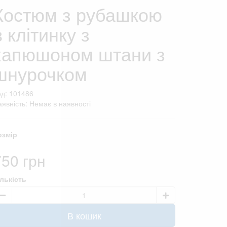
Костюм з рубашкою
в клітинку з
капюшоном штани з
шнурочком
од: 101486
явність: Немає в наявності
озмір
750 грн
ількість
В кошик