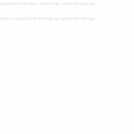
одаванням еластану, поліестеру також входять до
го мають прекрасний вигляд) що дозволяє бренду