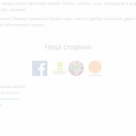
 в склад теплих флісових речей. Сатин, поплін, льон, матеріали з д
сів, трусиків.
зинах України тримають баланс ціни і якості (добре носяться, дов
д батьків нашої країни.
Відгуки клієнтів
Наші сторінки
стий кабінет
ий кабінет
 замовлень
и