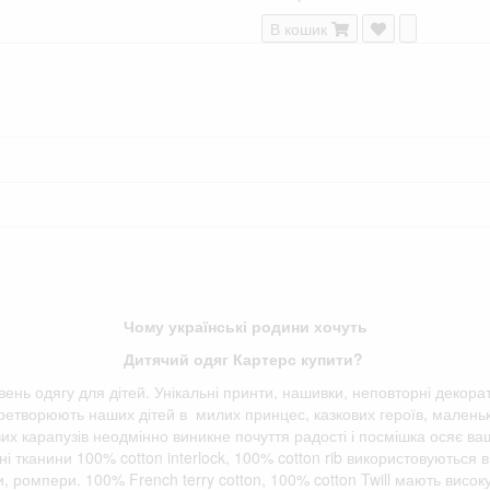
В кошик
ВСІ ТОВАРИ
Чому українські родини хочуть
Дитячий одяг Картерс купити?
івень одягу для дітей. Унікальні принти, нашивки, неповторні декора
етворюють наших дітей в милих принцес, казкових героїв, маленьки
вих карапузів неодмінно виникне почуття радості і посмішка осяє ва
і тканини 100% cotton interlock, 100% cotton rib використовуються в
ки, ромпери. 100% French terry cotton, 100% cotton Twill мають висок