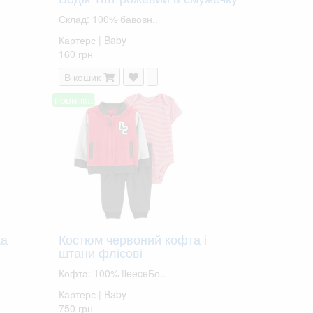
Склад: 100% бавовн..
Картерс | Baby
160 грн
В кошик
новинка!
ка
Костюм червоний кофта і
штани флісові
Кофта: 100% fleeceБо..
Картерс | Baby
750 грн