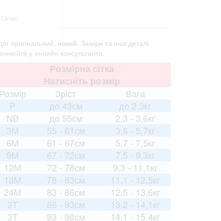
Опис
яг оригінальний, новий. Заміри та інші деталі
точнюйте у онлайн консультанта.
Розмірна сітка
Натисніть розмір
Розмір
Зріст
Вага
P
до 43см
до 2,3кг
NB
до 55см
2,3 - 3,6кг
3M
55 - 61см
3,6 - 5,7кг
6M
61 - 67см
5,7 - 7,5кг
9M
67 - 72см
7,5 - 9,3кг
12M
72 - 78см
9,3 - 11,1кг
18M
78 - 83см
11,1 - 12,5кг
24M
83 - 86см
12,5 - 13,6кг
2T
86 - 93см
13,2 - 14,1кг
3T
93 - 98см
14,1 - 15,4кг