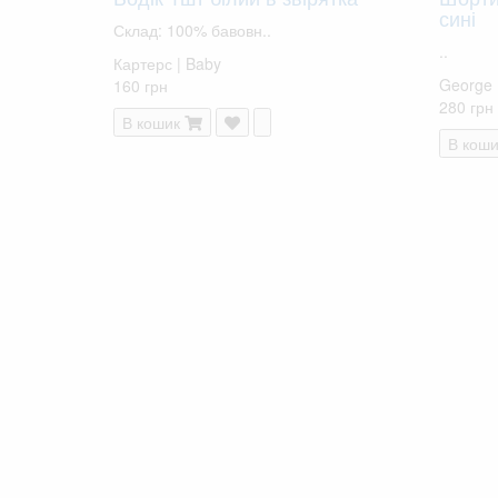
сині
Склад: 100% бавовн..
..
Картерс | Baby
George
160 грн
280 грн
В кошик
В коши