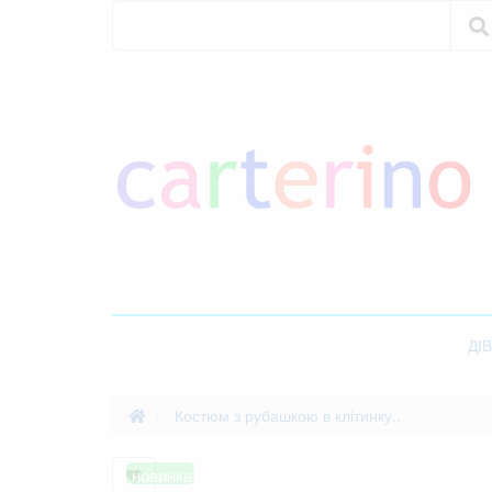
Пошук
Пошук
ДІ
Костюм з рубашкою в клітинку..
новинка!