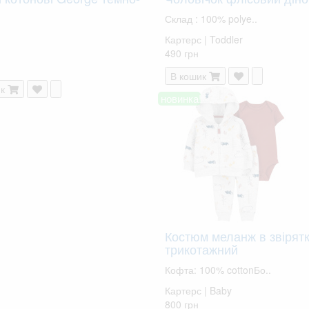
Склад : 100% polye..
Картерс | Toddler
490 грн
В кошик
к
новинка!
Костюм меланж в звірят
трикотажний
Кофта: 100% cottonБо..
Картерс | Baby
800 грн