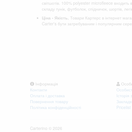
світшотів. 100% polyester microfleece входить
складу тунік, футболок, спідничок, шортів, легін
Ціна - Якість.
Товари Картерс в інтернет мага
Carter's бути затребуваним і популярним сере
Інформація
Особи
Контакти
Особист
Оплата і доставка
Історія
Повернення товару
Закладк
Політика конфіденційності
Pricelist
Carterino © 2026