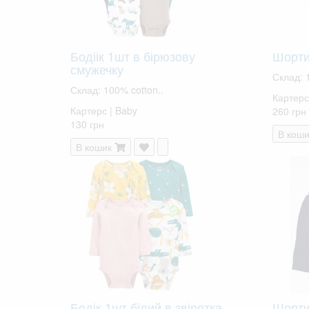
Бодіік 1шт в бірюзову
Шорти 
смужечку
Склад: 
Склад: 100% cotton..
Картерс 
Картерс | Baby
260 грн
130 грн
В коши
В кошик
Бодік 1шт білий в звірятка
Шорти