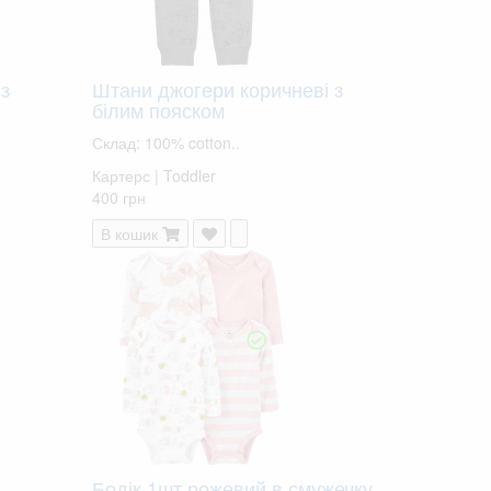
з
Штани джогери коричневі з
білим пояском
Склад: 100% cotton..
Картерс | Toddler
400 грн
В кошик
Бодік 1шт рожевий в смужечку