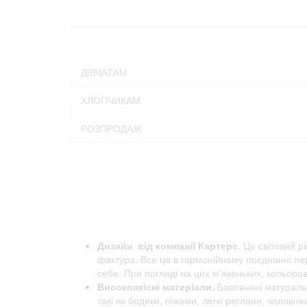
ДІВЧАТАМ
ХЛОПЧИКАМ
РОЗПРОДАЖ
Дизайн від компанії
Картерс
. Це світовий р
фактура. Все це в гармонійному поєднанні пер
себе. При погляді на цих м'якеньких, кольоро
Високоякісні матеріали.
Бавовняні натуральн
такі як бодики, піжами, легкі реглани, чоловіч