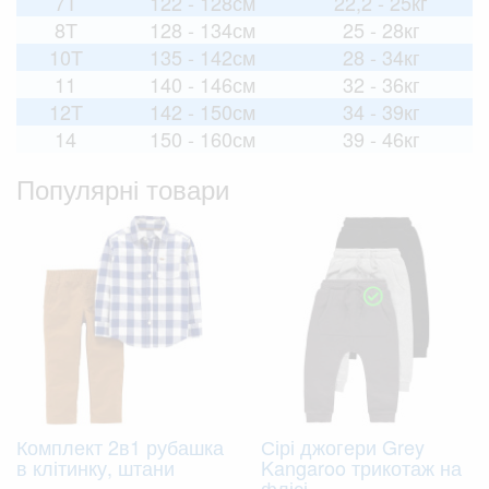
7T
122 - 128см
22,2 - 25кг
8T
128 - 134см
25 - 28кг
10T
135 - 142см
28 - 34кг
11
140 - 146см
32 - 36кг
12T
142 - 150см
34 - 39кг
14
150 - 160см
39 - 46кг
Популярні товари
Комплект 2в1 рубашка
Сірі джогери Grey
в клітинку, штани
Kangaroo трикотаж на
флісі