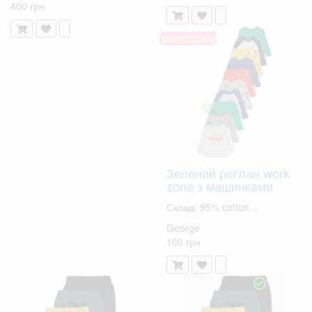
400 грн
розпродаж!
Зелений реглан work
zone з машинками
Склад: 95% cotton ..
George
160 грн