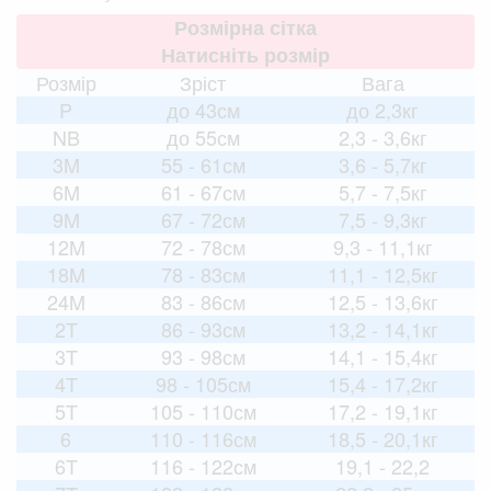
Розмірна сітка
Натисніть розмір
Розмір
Зріст
Вага
P
до 43см
до 2,3кг
NB
до 55см
2,3 - 3,6кг
3M
55 - 61см
3,6 - 5,7кг
6M
61 - 67см
5,7 - 7,5кг
9M
67 - 72см
7,5 - 9,3кг
12M
72 - 78см
9,3 - 11,1кг
18M
78 - 83см
11,1 - 12,5кг
24M
83 - 86см
12,5 - 13,6кг
2T
86 - 93см
13,2 - 14,1кг
3T
93 - 98см
14,1 - 15,4кг
4T
98 - 105см
15,4 - 17,2кг
5T
105 - 110см
17,2 - 19,1кг
6
110 - 116см
18,5 - 20,1кг
6T
116 - 122см
19,1 - 22,2