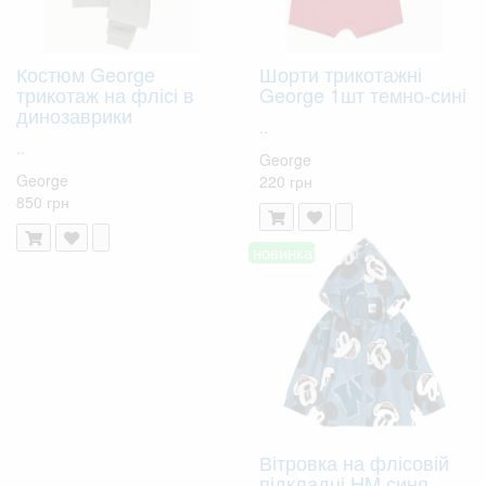
Костюм George
Шорти трикотажні
трикотаж на флісі в
George 1шт темно-сині
динозаврики
..
..
George
George
220 грн
850 грн
новинка!
Вітровка на флісовій
підкладці HM синя