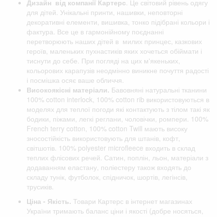
Дизайн від компанії
Картерс
. Це світовий рівень одягу
для дітей. Унікальні принти, нашивки, неповторні
декоративні елементи, вишивка, тонко підібрані кольори і
фактура. Все це в гармонійному поєднанні
перетворюють наших дітей в милих принцес, казкових
героїв, маленьких пухнастиків яких хочеться обіймати і
тиснути до себе. При погляді на цих м'якеньких,
кольорових карапузів неодмінно виникне почуття радості
і посмішка осяє ваше обличчя.
Високоякісні матеріали.
Бавовняні натуральні тканини
100% cotton interlock, 100% cotton rib використовуються в
моделях для теплої погоди які контактують з тілом такі як
бодики, піжами, легкі реглани, чоловічки, ромпери. 100%
French terry cotton, 100% cotton Twill мають високу
зносостійкість використовують для штанів, кофт,
світшотів. 100% polyester microfleece входить в склад
теплих флісових речей. Сатин, поплін, льон, матеріали з
додаванням еластану, поліестеру також входять до
складу тунік, футболок, спідничок, шортів, легінсів,
трусиків.
Ціна - Якість.
Товари Картерс в інтернет магазинах
України тримають баланс ціни і якості (добре носяться,