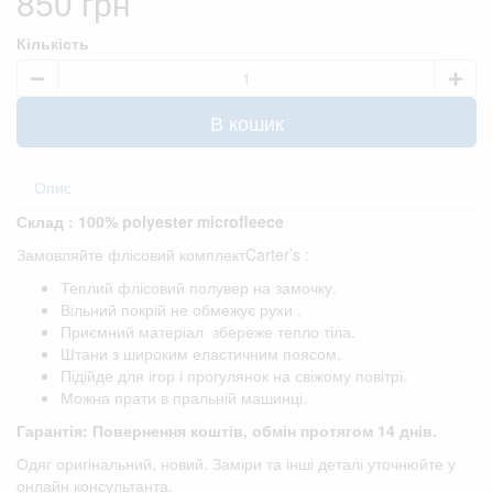
850 грн
Кількість
В кошик
Опис
Склад : 100% polyester microfleece
Замовляйте флісовий комплектCarter’s :
Теплий флісовий полувер на замочку.
Вільний покрій не обмежує рухи .
Приємний матеріал збереже тепло тіла.
Штани з широким еластичним поясом.
Підійде для ігор і прогулянок на свіжому повітрі.
Можна прати в пральній машинці.
Гарантія: Повернення коштів, обмін протягом 14 днів.
Одяг оригінальний, новий. Заміри та інші деталі уточнюйте у
онлайн консультанта.