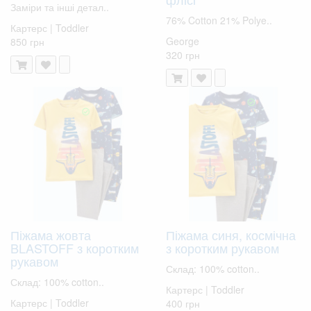
Заміри та інші детал..
76% Cotton 21% Polye..
Картерс | Toddler
George
850 грн
320 грн
Піжама жовта
Піжама синя, космічна
BLASTOFF з коротким
з коротким рукавом
рукавом
Склад: 100% cotton..
Склад: 100% cotton..
Картерс | Toddler
Картерс | Toddler
400 грн