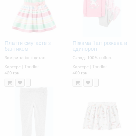
Плаття смугасте з
Піжама 1шт рожева в
бантиком
єдинорогі
Заміри та інші детал..
Склад: 100% cotton..
Картерс | Toddler
Картерс | Toddler
420 грн
400 грн