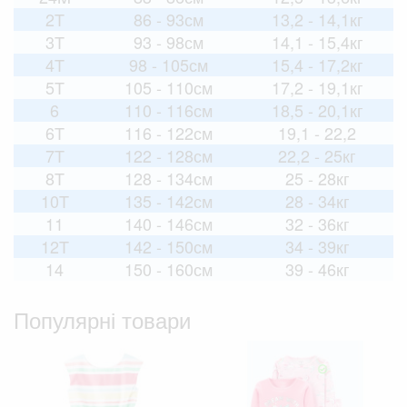
2T
86 - 93см
13,2 - 14,1кг
3T
93 - 98см
14,1 - 15,4кг
4T
98 - 105см
15,4 - 17,2кг
5T
105 - 110см
17,2 - 19,1кг
6
110 - 116см
18,5 - 20,1кг
6T
116 - 122см
19,1 - 22,2
7T
122 - 128см
22,2 - 25кг
8T
128 - 134см
25 - 28кг
10T
135 - 142см
28 - 34кг
11
140 - 146см
32 - 36кг
12T
142 - 150см
34 - 39кг
14
150 - 160см
39 - 46кг
Популярні товари