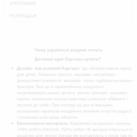
ХЛОПЧИКАМ
РОЗПРОДАЖ
Чому українські родини хочуть
Дитячий одяг Картерс купити?
Дизайн від компанії
Картерс
. Це світовий рівень одягу
для дітей. Унікальні принти, нашивки, неповторні
декоративні елементи, вишивка, тонко підібрані кольори і
фактура. Все це в гармонійному поєднанні
перетворюють наших дітей в милих принцес, казкових
героїв, маленьких пухнастиків яких хочеться обіймати і
тиснути до себе. При погляді на цих м'якеньких,
кольорових карапузів неодмінно виникне почуття радості
і посмішка осяє ваше обличчя.
Високоякісні матеріали.
Бавовняні натуральні тканини
100% cotton interlock, 100% cotton rib використовуються в
моделях для теплої погоди які контактують з тілом такі як