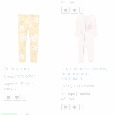
450 грн
Лосіни жовті
Чоловічок на замочку
бавовняний з
Склад : 93% cotton..
квіточкою
Картерс | Toddler
Склад: 100% cotton..
230 грн
Картерс | Toddler
450 грн