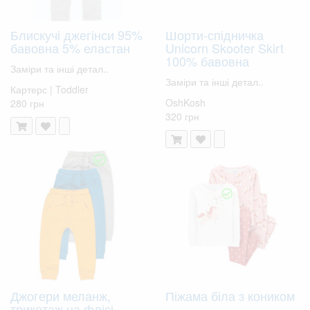
Блискучі джегінси 95%
Шорти-спідничка
бавовна 5% еластан
Unicorn Skooter Skirt
100% бавовна
Заміри та інші детал..
Заміри та інші детал..
Картерс | Toddler
OshKosh
280 грн
320 грн
Джогери меланж,
Піжама біла з коником
трикотаж на флісі