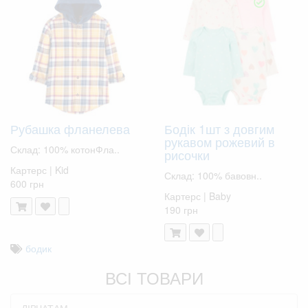
Рубашка фланелева
Бодік 1шт з довгим
рукавом рожевий в
Склад: 100% котонФла..
рисочки
Картерс | Kid
Склад: 100% бавовн..
600 грн
Картерс | Baby
190 грн
бодик
ВСІ ТОВАРИ
ДІВЧАТАМ