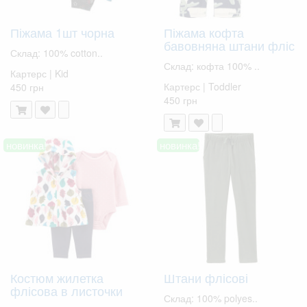
Піжама 1шт чорна
Піжама кофта
бавовняна штани фліс
Склад: 100% cotton..
Склад: кофта 100% ..
Картерс | Kid
Картерс | Toddler
450 грн
450 грн
новинка!
новинка!
Костюм жилетка
Штани флісові
флісова в листочки
Склад: 100% polyes..