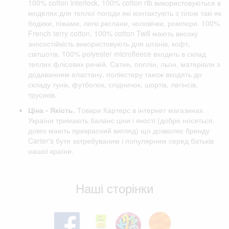
100% cotton interlock, 100% cotton rib використовуються в
моделях для теплої погоди які контактують з тілом такі як
бодики, піжами, легкі реглани, чоловічки, ромпери. 100%
French terry cotton, 100% cotton Twill мають високу
зносостійкість використовують для штанів, кофт,
світшотів. 100% polyester microfleece входить в склад
теплих флісових речей. Сатин, поплін, льон, матеріали з
додаванням еластану, поліестеру також входять до
складу тунік, футболок, спідничок, шортів, легінсів,
трусиків.
Ціна - Якість.
Товари Картерс в інтернет магазинах
України тримають баланс ціни і якості (добре носяться,
довго мають прекрасний вигляд) що дозволяє бренду
Carter's бути затребуваним і популярним серед батьків
нашої країни.
Відгуки клієнтів
Наші сторінки