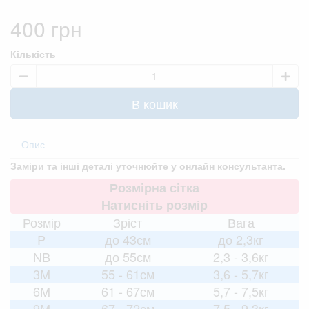
400 грн
Кількість
В кошик
Опис
Заміри та інші деталі уточнюйте у онлайн консультанта.
Розмірна сітка
Натисніть розмір
Розмір
Зріст
Вага
P
до 43см
до 2,3кг
NB
до 55см
2,3 - 3,6кг
3M
55 - 61см
3,6 - 5,7кг
6M
61 - 67см
5,7 - 7,5кг
9M
67 - 72см
7,5 - 9,3кг