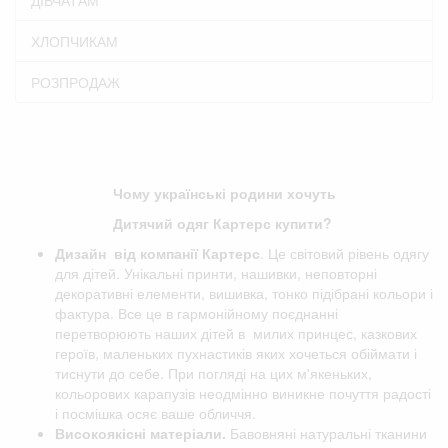
ХЛОПЧИКАМ
РОЗПРОДАЖ
Чому українські родини хочуть
Дитячий одяг Картерс купити?
Дизайн від компанії
Картерс
. Це світовий рівень одягу
для дітей. Унікальні принти, нашивки, неповторні
декоративні елементи, вишивка, тонко підібрані кольори і
фактура. Все це в гармонійному поєднанні
перетворюють наших дітей в милих принцес, казкових
героїв, маленьких пухнастиків яких хочеться обіймати і
тиснути до себе. При погляді на цих м'якеньких,
кольорових карапузів неодмінно виникне почуття радості
і посмішка осяє ваше обличчя.
Високоякісні матеріали.
Бавовняні натуральні тканини