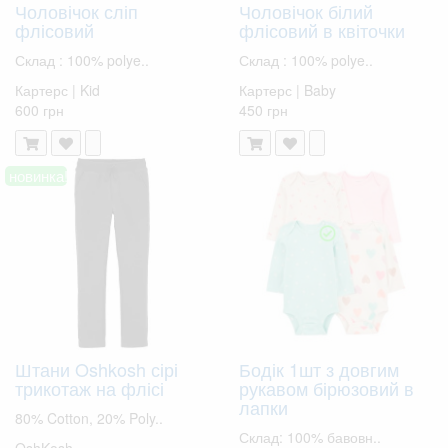
Чоловічок сліп
Чоловічок білий
флісовий
флісовий в квіточки
Склад : 100% polye..
Склад : 100% polye..
Картерс | Kid
Картерс | Baby
600 грн
450 грн
новинка!
Штани Oshkosh сірі
Бодік 1шт з довгим
трикотаж на флісі
рукавом бірюзовий в
лапки
80% Cotton, 20% Poly..
Склад: 100% бавовн..
OshKosh