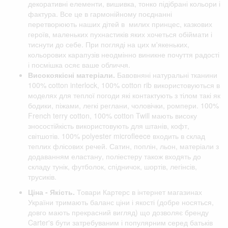
декоративні елементи, вишивка, тонко підібрані кольори і
фактура. Все це в гармонійному поєднанні
перетворюють наших дітей в милих принцес, казкових
героїв, маленьких пухнастиків яких хочеться обіймати і
тиснути до себе. При погляді на цих м'якеньких,
кольорових карапузів неодмінно виникне почуття радості
і посмішка осяє ваше обличчя.
Високоякісні матеріали.
Бавовняні натуральні тканини
100% cotton interlock, 100% cotton rib використовуються в
моделях для теплої погоди які контактують з тілом такі як
бодики, піжами, легкі реглани, чоловічки, ромпери. 100%
French terry cotton, 100% cotton Twill мають високу
зносостійкість використовують для штанів, кофт,
світшотів. 100% polyester microfleece входить в склад
теплих флісових речей. Сатин, поплін, льон, матеріали з
додаванням еластану, поліестеру також входять до
складу тунік, футболок, спідничок, шортів, легінсів,
трусиків.
Ціна - Якість.
Товари Картерс в інтернет магазинах
України тримають баланс ціни і якості (добре носяться,
довго мають прекрасний вигляд) що дозволяє бренду
Carter's бути затребуваним і популярним серед батьків