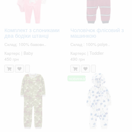
Комплект з слониками
Чоловічок флісовий з
два бодіки штанці
машинкою
Склад: 100% бавовн..
Склад : 100% polye..
Картерс | Baby
Картерс | Toddler
450 грн
490 грн
новинка!