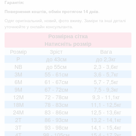
Гарантія:
Повернення коштів, обмін протягом 14 днів
.
Одяг оригінальний, новий, фото вживу. Заміри та інші деталі
уточнюйте у онлайн консультанта.
Розмірна сітка
Натисніть розмір
Розмір
Зріст
Вага
P
до 43см
до 2,3кг
NB
до 55см
2,3 - 3,6кг
3M
55 - 61см
3,6 - 5,7кг
6M
61 - 67см
5,7 - 7,5кг
9M
67 - 72см
7,5 - 9,3кг
12M
72 - 78см
9,3 - 11,1кг
18M
78 - 83см
11,1 - 12,5кг
24M
83 - 86см
12,5 - 13,6кг
2T
86 - 93см
13,2 - 14,1кг
3T
93 - 98см
14,1 - 15,4кг
4T
98 - 105см
15,4 - 17,2кг