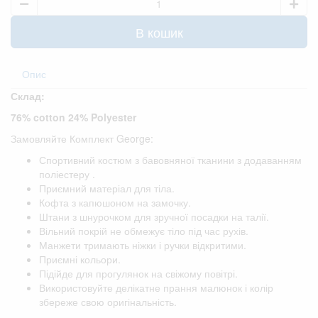
В кошик
Опис
Склад:
76% cotton 24% Polyester
Замовляйте Комплект George:
Спортивний костюм з бавовняної тканини з додаванням
поліестеру .
Приємний матеріал для тіла.
Кофта з капюшоном на замочку.
Штани з шнурочком для зручної посадки на талії.
Вільний покрій не обмежує тіло під час рухів.
Манжети тримають ніжки і ручки відкритими.
Приємні кольори.
Підійде для прогулянок на свіжому повітрі.
Використовуйте делікатне прання малюнок і колір
збереже свою оригінальність.