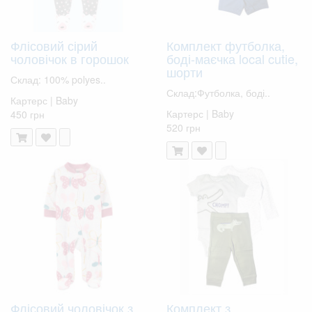
Флісовий сірий
Комплект футболка,
чоловічок в горошок
боді-маєчка local cutie,
шорти
Склад: 100% polyes..
Склад:Футболка, боді..
Картерс | Baby
Картерс | Baby
450 грн
520 грн
Флісовий чоловічок з
Комплект з