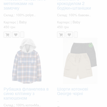
метеликами на
крокодилом 2
замочку
бодіки+штанішки
Склад : 100% polye..
Склад: 100% бавовн..
Картерс | Baby
Картерс | Baby
450 грн
450 грн
Рубашка фланелева в
Шорти котонові
синю клітинку з
George чорні
капюшоном
..
Склад ; 100% котонМа..