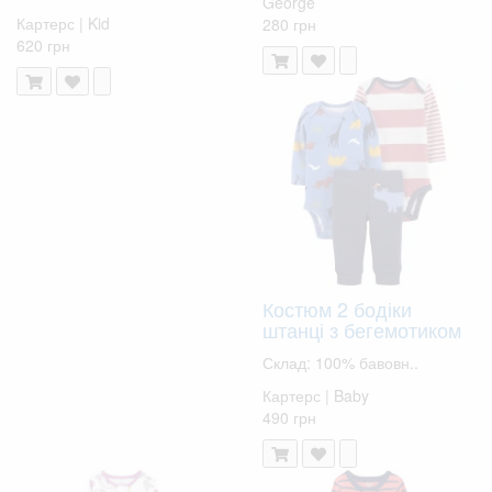
George
Картерс | Kid
280 грн
620 грн
Костюм 2 бодіки
штанці з бегемотиком
Склад: 100% бавовн..
Картерс | Baby
490 грн