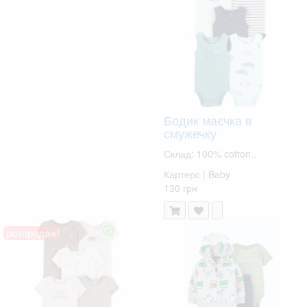
Бодик маєчка в
смужечку
Склад: 100% cotton..
Картерс | Baby
130 грн
розпродаж!