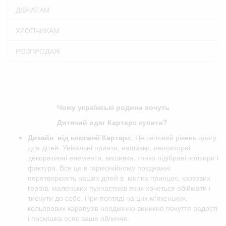
ДІВЧАТАМ
ХЛОПЧИКАМ
РОЗПРОДАЖ
Чому українські родини хочуть
Дитячий одяг Картерс купити?
Дизайн від компанії
Картерс
. Це світовий рівень одягу
для дітей. Унікальні принти, нашивки, неповторні
декоративні елементи, вишивка, тонко підібрані кольори і
фактура. Все це в гармонійному поєднанні
перетворюють наших дітей в милих принцес, казкових
героїв, маленьких пухнастиків яких хочеться обіймати і
тиснути до себе. При погляді на цих м'якеньких,
кольорових карапузів неодмінно виникне почуття радості
і посмішка осяє ваше обличчя.