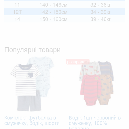
11
140 - 146см
32 - 36кг
12T
142 - 150см
34 - 39кг
14
150 - 160см
39 - 46кг
Популярні товари
розпродаж!
Комплект футболка в
Бодік 1шт червоний в
смужечку, бодік, шорти
смужечку, 100%
бавовна