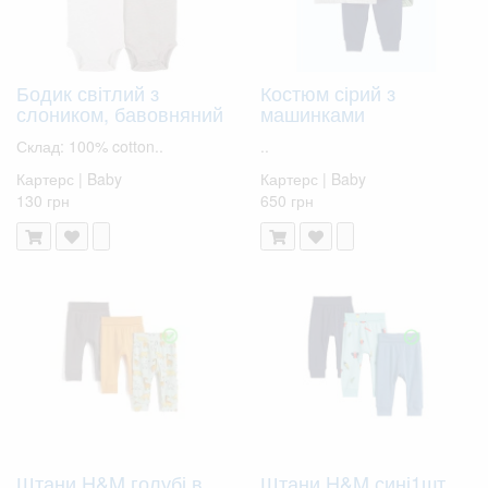
Бодик світлий з
Костюм сірий з
слоником, бавовняний
машинками
Склад: 100% cotton..
..
Картерс | Baby
Картерс | Baby
130 грн
650 грн
Штани H&M голубі в
Штани H&M сині1шт