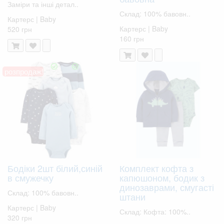
Заміри та інші детал..
Склад: 100% бавовн..
Картерс | Baby
Картерс | Baby
520 грн
160 грн
розпродаж!
Бодіки 2шт білий,синій
Комплект кофта з
в смужечку
капюшоном, бодик з
динозаврами, смугасті
Склад: 100% бавовн..
штани
Картерс | Baby
Склад: Кофта: 100%..
320 грн