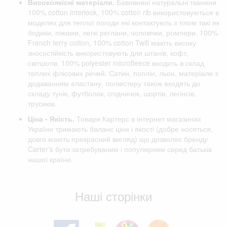
Високоякісні матеріали.
Бавовняні натуральні тканини
100% cotton interlock, 100% cotton rib використовуються в
моделях для теплої погоди які контактують з тілом такі як
бодики, піжами, легкі реглани, чоловічки, ромпери. 100%
French terry cotton, 100% cotton Twill мають високу
зносостійкість використовують для штанів, кофт,
світшотів. 100% polyester microfleece входить в склад
теплих флісових речей. Сатин, поплін, льон, матеріали з
додаванням еластану, поліестеру також входять до
складу тунік, футболок, спідничок, шортів, легінсів,
трусиків.
Ціна - Якість.
Товари Картерс в інтернет магазинах
України тримають баланс ціни і якості (добре носяться,
довго мають прекрасний вигляд) що дозволяє бренду
Carter's бути затребуваним і популярним серед батьків
нашої країни.
Відгуки клієнтів
Наші сторінки