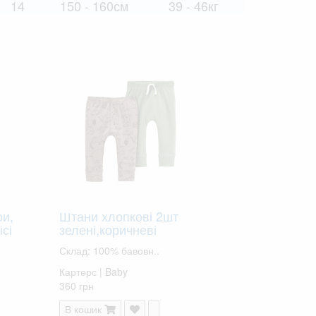
14
150 - 160см
39 - 46кг
ри,
Штани хлопкові 2шт
сі
зелені,коричневі
Склад: 100% бавовн..
Картерс | Baby
360 грн
В кошик