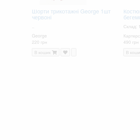
Шорти трикотажні George 1шт
Костюм
червоні
бегем
..
Склад: 
George
Картерс
220 грн
490 грн
В кошик
В коши