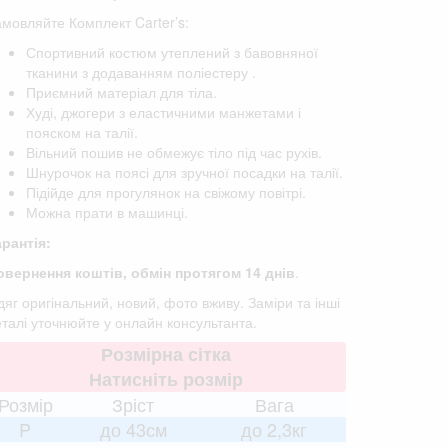
мовляйте Комплект Carter’s:
Спортивний костюм утеплений з бавовняної
тканини з додаванням поліестеру .
Приємний матеріал для тіла.
Худі, джогери з еластичними манжетами і
пояском на талії.
Вільний пошив не обмежує тіло під час рухів.
Шнурочок на поясі для зручної посадки на талії.
Підійде для прогулянок на свіжому повітрі.
Можна прати в машинці.
арантія:
овернення коштів, обмін протягом 14 днів
.
яг оригінальний, новий, фото вживу. Заміри та інші
талі уточнюйте у онлайн консультанта.
Розмірна сітка
Натисніть розмір
Розмір
Зріст
Вага
P
до 43см
до 2,3кг