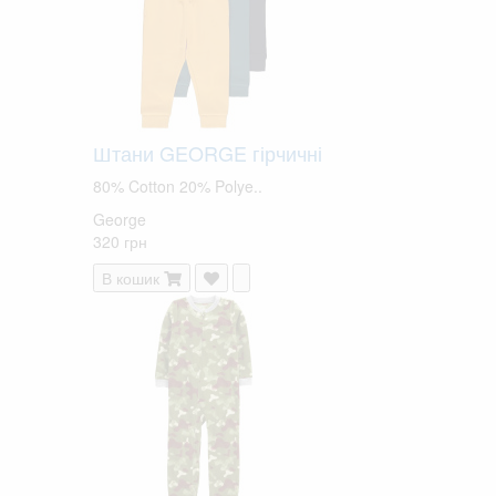
Штани GEORGE гірчичні
80% Cotton 20% Polye..
George
320 грн
В кошик