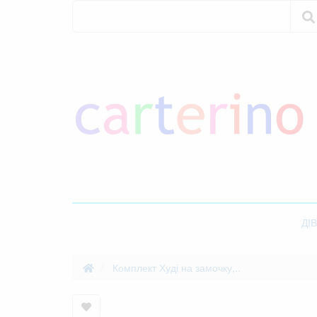
Пошук
Пошук
ДІ
Комплект Худі на замочку,..