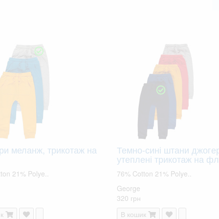
ри меланж, трикотаж на
Темно-сині штани джоге
утеплені трикотаж на флі
ton 21% Polye..
76% Cotton 21% Polye..
George
320 грн
к
В кошик