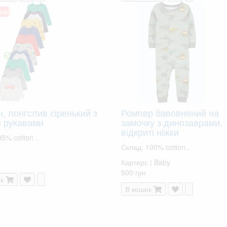
аж!
, лонгслив сіренький з
Ромпер бавовняний на
и рукавами
замочку з динозаврами,
відкриті ніжки
5% cotton ..
Склад: 100% cotton..
Картерс | Baby
500 грн
к
В кошик