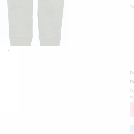
За
Г
П
Од
де