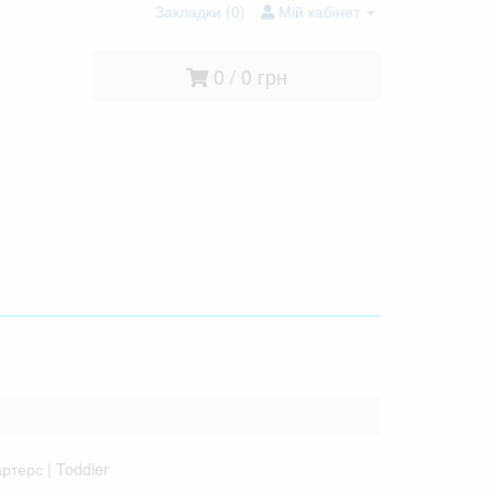
Закладки (0)
Мій кабінет
0 / 0 грн
ртерс | Toddler