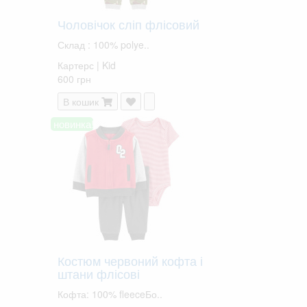
Чоловічок сліп флісовий
Склад : 100% polye..
Картерс | Kid
600 грн
В кошик
новинка!
Костюм червоний кофта і
штани флісові
Кофта: 100% fleeceБо..