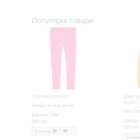
Популярні товари
Лосіни рожеві
Джоге
флісі
Заміри та інші детал..
76% Cot
Картерс | Kid
George
280 грн
320 грн
В кошик
В коши