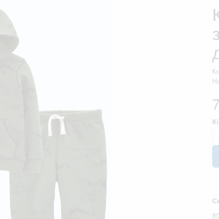
К
На
К
С
80