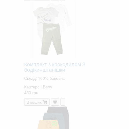
Комплект з крокодилом 2
бодіки+штанішки
Склад: 100% бавовн..
Картерс | Baby
450 грн
В кошик