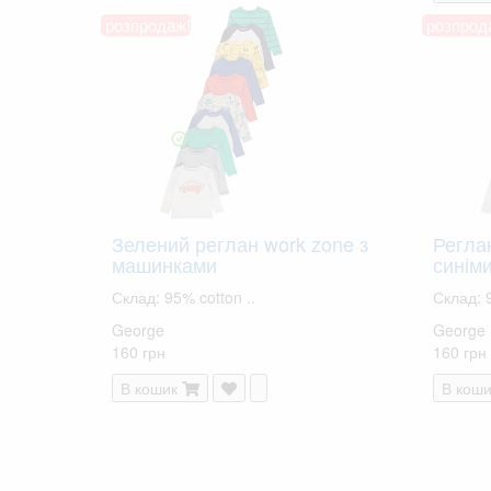
розпродаж!
розпрод
Зелений реглан work zone з
Реглан
машинками
синім
Склад: 95% cotton ..
Склад: 9
George
George
160 грн
160 грн
В кошик
В коши