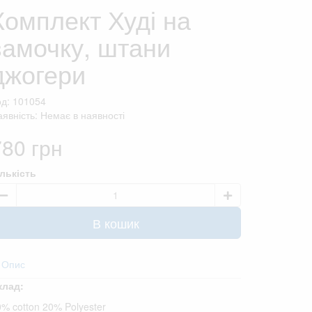
Комплект Худі на
замочку, штани
джогери
од: 101054
явність: Немає в наявності
780 грн
ількість
В кошик
Опис
клад:
% cotton 20% Polyester