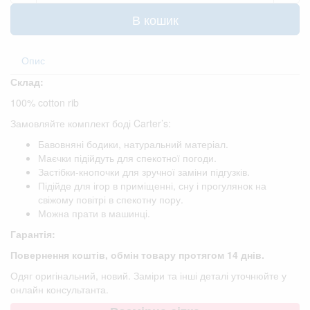
В кошик
Опис
Склад:
100% cotton rib
Замовляйте комплект боді Carter’s:
Бавовняні бодики, натуральний матеріал.
Маєчки підійдуть для спекотної погоди.
Застібки-кнопочки для зручної заміни підгузків.
Підійде для ігор в приміщенні, сну і прогулянок на
свіжому повітрі в спекотну пору.
Можна прати в машинці.
Гарантія:
Повернення коштів, обмін товару протягом 14 днів.
Одяг оригінальний, новий. Заміри та інші деталі уточнюйте у
онлайн консультанта.