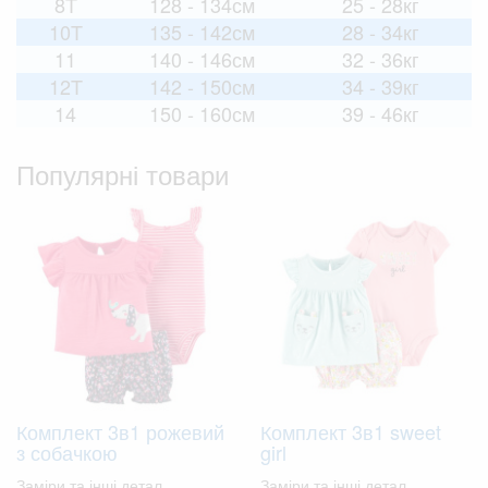
8T
128 - 134см
25 - 28кг
10T
135 - 142см
28 - 34кг
11
140 - 146см
32 - 36кг
12T
142 - 150см
34 - 39кг
14
150 - 160см
39 - 46кг
Популярні товари
Комплект 3в1 рожевий
Комплект 3в1 sweet
з собачкою
girl
Заміри та інші детал..
Заміри та інші детал..