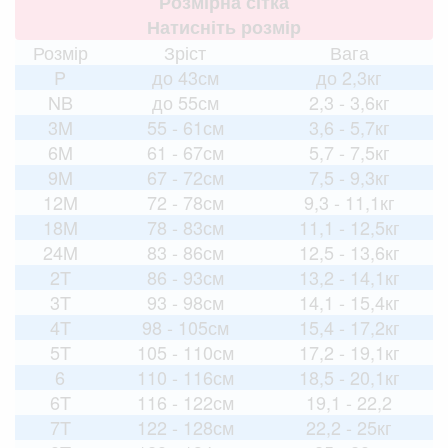
Розмірна сітка
Натисніть розмір
Розмір
Зріст
Вага
P
до 43см
до 2,3кг
NB
до 55см
2,3 - 3,6кг
3M
55 - 61см
3,6 - 5,7кг
6M
61 - 67см
5,7 - 7,5кг
9M
67 - 72см
7,5 - 9,3кг
12M
72 - 78см
9,3 - 11,1кг
18M
78 - 83см
11,1 - 12,5кг
24M
83 - 86см
12,5 - 13,6кг
2T
86 - 93см
13,2 - 14,1кг
3T
93 - 98см
14,1 - 15,4кг
4T
98 - 105см
15,4 - 17,2кг
5T
105 - 110см
17,2 - 19,1кг
6
110 - 116см
18,5 - 20,1кг
6T
116 - 122см
19,1 - 22,2
7T
122 - 128см
22,2 - 25кг