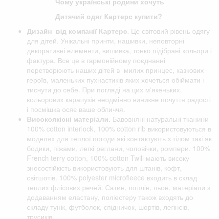
Чому українські родини хочуть
Дитячий одяг Картерс купити?
Дизайн від компанії
Картерс
. Це світовий рівень одягу
для дітей. Унікальні принти, нашивки, неповторні
декоративні елементи, вишивка, тонко підібрані кольори і
фактура. Все це в гармонійному поєднанні
перетворюють наших дітей в милих принцес, казкових
героїв, маленьких пухнастиків яких хочеться обіймати і
тиснути до себе. При погляді на цих м'якеньких,
кольорових карапузів неодмінно виникне почуття радості
і посмішка осяє ваше обличчя.
Високоякісні матеріали.
Бавовняні натуральні тканини
100% cotton interlock, 100% cotton rib використовуються в
моделях для теплої погоди які контактують з тілом такі як
бодики, піжами, легкі реглани, чоловічки, ромпери. 100%
French terry cotton, 100% cotton Twill мають високу
зносостійкість використовують для штанів, кофт,
світшотів. 100% polyester microfleece входить в склад
теплих флісових речей. Сатин, поплін, льон, матеріали з
додаванням еластану, поліестеру також входять до
складу тунік, футболок, спідничок, шортів, легінсів,
трусиків.