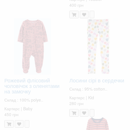
400 грн
Рожевий флісовий
Лосини сірі в сердечки
чоловічок з оленятами
Склад : 95% cotton..
на замочку
Картерс | Kid
Склад : 100% polye..
280 грн
Картерс | Baby
450 грн