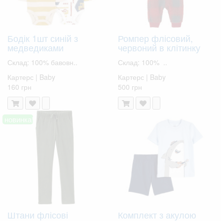
Бодік 1шт синій з
Ромпер флісовий,
медведиками
червоний в клітинку
Склад: 100% бавовн..
Склад: 100% ..
Картерс | Baby
Картерс | Baby
160 грн
500 грн
новинка!
Штани флісові
Комплект з акулою