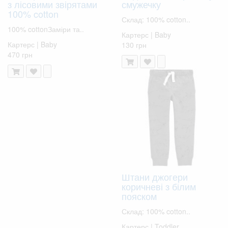
з лісовими звірятами
смужечку
100% cotton
Склад: 100% cotton..
100% cottonЗаміри та..
Картерс | Baby
Картерс | Baby
130 грн
470 грн
Штани джогери
коричневі з білим
пояском
Склад: 100% cotton..
Картерс | Toddler