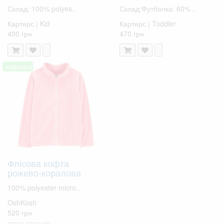
Склад: 100% polyes..
Склад:Футболка: 60% ..
Картерс | Kid
Картерс | Toddler
400 грн
470 грн
новинка!
Флісова кофта
рожево-коралова
100% polyester micro..
OshKosh
520 грн