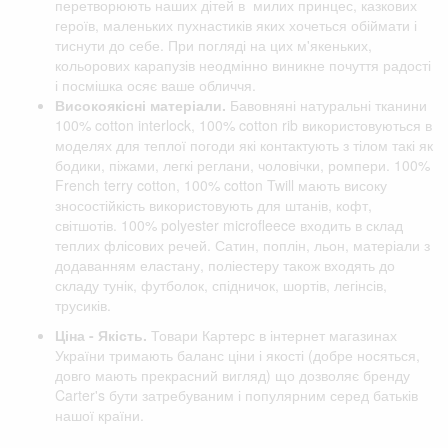
перетворюють наших дітей в милих принцес, казкових
героїв, маленьких пухнастиків яких хочеться обіймати і
тиснути до себе. При погляді на цих м'якеньких,
кольорових карапузів неодмінно виникне почуття радості
і посмішка осяє ваше обличчя.
Високоякісні матеріали.
Бавовняні натуральні тканини
100% cotton interlock, 100% cotton rib використовуються в
моделях для теплої погоди які контактують з тілом такі як
бодики, піжами, легкі реглани, чоловічки, ромпери. 100%
French terry cotton, 100% cotton Twill мають високу
зносостійкість використовують для штанів, кофт,
світшотів. 100% polyester microfleece входить в склад
теплих флісових речей. Сатин, поплін, льон, матеріали з
додаванням еластану, поліестеру також входять до
складу тунік, футболок, спідничок, шортів, легінсів,
трусиків.
Ціна - Якість.
Товари Картерс в інтернет магазинах
України тримають баланс ціни і якості (добре носяться,
довго мають прекрасний вигляд) що дозволяє бренду
Carter's бути затребуваним і популярним серед батьків
нашої країни.
Відгуки клієнтів