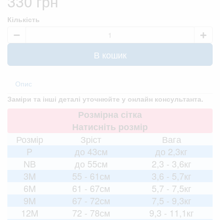
330 грн
Кількість
В кошик
Опис
Заміри та інші деталі уточнюйте у онлайн консультанта.
Розмірна сітка
Натисніть розмір
Розмір
Зріст
Вага
P
до 43см
до 2,3кг
NB
до 55см
2,3 - 3,6кг
3M
55 - 61см
3,6 - 5,7кг
6M
61 - 67см
5,7 - 7,5кг
9M
67 - 72см
7,5 - 9,3кг
12M
72 - 78см
9,3 - 11,1кг