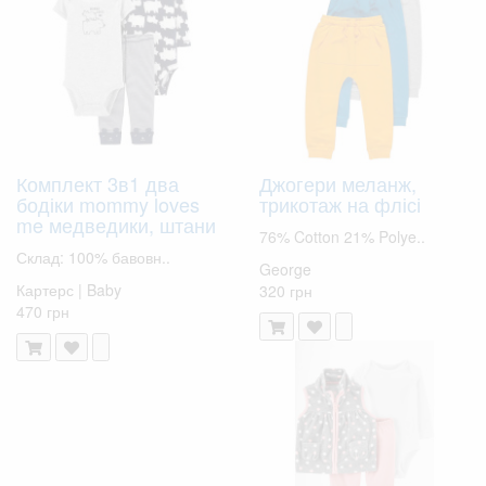
Комплект 3в1 два
Джогери меланж,
бодіки mommy loves
трикотаж на флісі
me медведики, штани
76% Cotton 21% Polye..
Склад: 100% бавовн..
George
Картерс | Baby
320 грн
470 грн