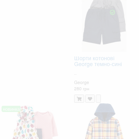
Шорти котонові
George темно-сині
..
George
280 грн
новинка!