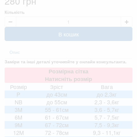
280 грн
Кількість
В кошик
Опис
Заміри та інші деталі уточнюйте у онлайн консультанта.
Розмірна сітка
Натисніть розмір
Розмір
Зріст
Вага
P
до 43см
до 2,3кг
NB
до 55см
2,3 - 3,6кг
3M
55 - 61см
3,6 - 5,7кг
6M
61 - 67см
5,7 - 7,5кг
9M
67 - 72см
7,5 - 9,3кг
12M
72 - 78см
9,3 - 11,1кг