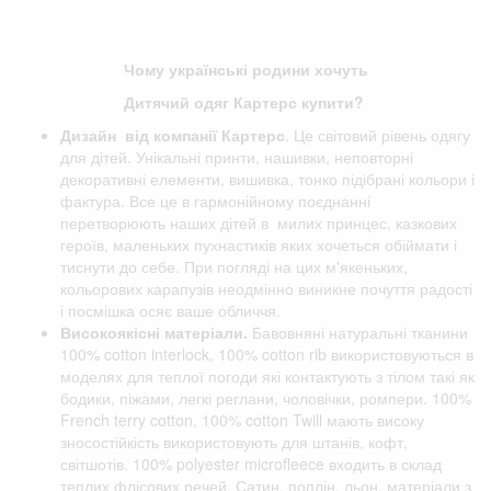
Чому українські родини хочуть
Дитячий одяг Картерс купити?
Дизайн від компанії
Картерс
. Це світовий рівень одягу
для дітей. Унікальні принти, нашивки, неповторні
декоративні елементи, вишивка, тонко підібрані кольори і
фактура. Все це в гармонійному поєднанні
перетворюють наших дітей в милих принцес, казкових
героїв, маленьких пухнастиків яких хочеться обіймати і
тиснути до себе. При погляді на цих м'якеньких,
кольорових карапузів неодмінно виникне почуття радості
і посмішка осяє ваше обличчя.
Високоякісні матеріали.
Бавовняні натуральні тканини
100% cotton interlock, 100% cotton rib використовуються в
моделях для теплої погоди які контактують з тілом такі як
бодики, піжами, легкі реглани, чоловічки, ромпери. 100%
French terry cotton, 100% cotton Twill мають високу
зносостійкість використовують для штанів, кофт,
світшотів. 100% polyester microfleece входить в склад
теплих флісових речей. Сатин, поплін, льон, матеріали з