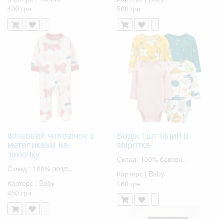
400 грн
500 грн
Флісовий чоловічок з
Бодік 1шт білий в
метеликами на
звірятка
замочку
Склад: 100% бавовн..
Склад : 100% polye..
Картерс | Baby
Картерс | Baby
160 грн
450 грн