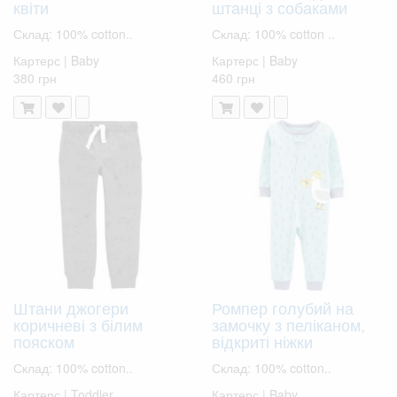
квіти
штанці з собаками
Склад: 100% cotton..
Склад: 100% cotton ..
Картерс | Baby
Картерс | Baby
380 грн
460 грн
Штани джогери
Ромпер голубий на
коричневі з білим
замочку з пеліканом,
пояском
відкриті ніжки
Склад: 100% cotton..
Склад: 100% cotton..
Картерс | Toddler
Картерс | Baby