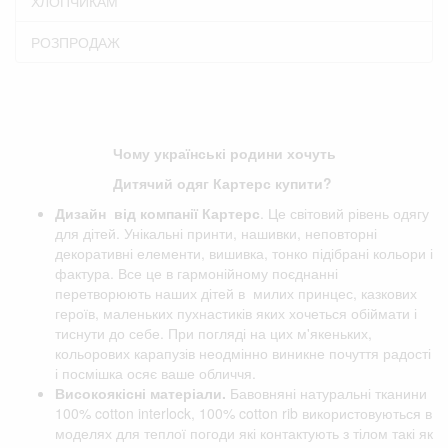
ХЛОПЧИКАМ
РОЗПРОДАЖ
Чому українські родини хочуть
Дитячий одяг Картерс купити?
Дизайн від компанії
Картерс
. Це світовий рівень одягу
для дітей. Унікальні принти, нашивки, неповторні
декоративні елементи, вишивка, тонко підібрані кольори і
фактура. Все це в гармонійному поєднанні
перетворюють наших дітей в милих принцес, казкових
героїв, маленьких пухнастиків яких хочеться обіймати і
тиснути до себе. При погляді на цих м'якеньких,
кольорових карапузів неодмінно виникне почуття радості
і посмішка осяє ваше обличчя.
Високоякісні матеріали.
Бавовняні натуральні тканини
100% cotton interlock, 100% cotton rib використовуються в
моделях для теплої погоди які контактують з тілом такі як