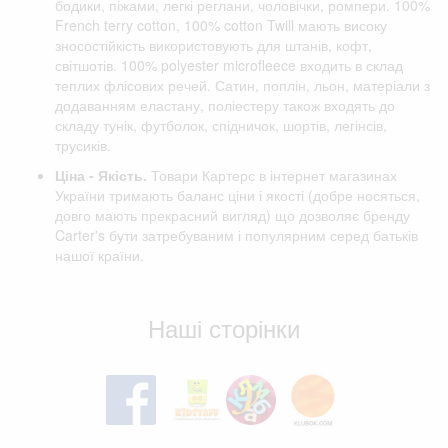
бодики, піжами, легкі реглани, чоловічки, ромпери. 100%
French terry cotton, 100% cotton Twill мають високу
зносостійкість використовують для штанів, кофт,
світшотів. 100% polyester microfleece входить в склад
теплих флісових речей. Сатин, поплін, льон, матеріали з
додаванням еластану, поліестеру також входять до
складу тунік, футболок, спідничок, шортів, легінсів,
трусиків.
Ціна - Якість.
Товари Картерс в інтернет магазинах
України тримають баланс ціни і якості (добре носяться,
довго мають прекрасний вигляд) що дозволяє бренду
Carter's бути затребуваним і популярним серед батьків
нашої країни.
Відгуки клієнтів
Наші сторінки