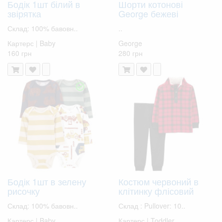
Бодік 1шт білий в
Шорти котонові
звірятка
George бежеві
Склад: 100% бавовн..
..
Картерс | Baby
George
160 грн
280 грн
Бодік 1шт в зелену
Костюм червоний в
рисочку
клітинку флісовий
Склад: 100% бавовн..
Склад : Pullover: 10..
Картерс | Baby
Картерс | Toddler