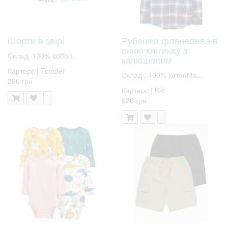
Шорти в звірі
Рубашка фланелева в
синю клітинку з
Склад: 100% cotton..
капюшоном
Картерс | Toddler
Склад ; 100% котонМа..
260 грн
Картерс | Kid
620 грн