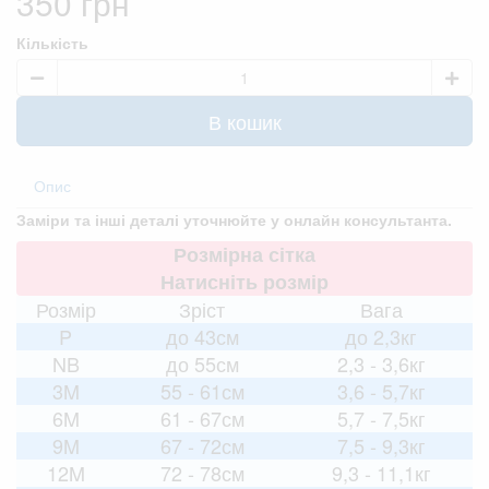
350 грн
Кількість
В кошик
Опис
Заміри та інші деталі уточнюйте у онлайн консультанта.
Розмірна сітка
Натисніть розмір
Розмір
Зріст
Вага
P
до 43см
до 2,3кг
NB
до 55см
2,3 - 3,6кг
3M
55 - 61см
3,6 - 5,7кг
6M
61 - 67см
5,7 - 7,5кг
9M
67 - 72см
7,5 - 9,3кг
12M
72 - 78см
9,3 - 11,1кг