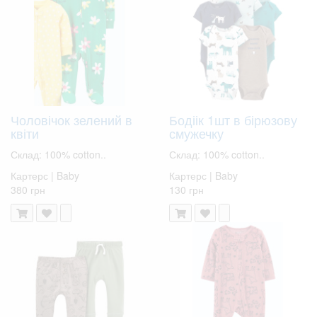
Чоловічок зелений в
Бодіік 1шт в бірюзову
квіти
смужечку
Склад: 100% cotton..
Склад: 100% cotton..
Картерс | Baby
Картерс | Baby
380 грн
130 грн