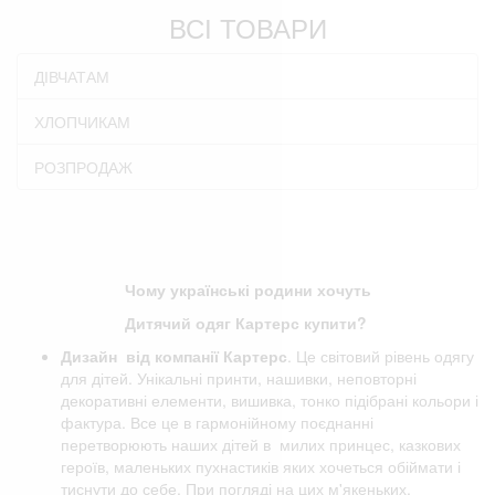
ВСІ ТОВАРИ
ДІВЧАТАМ
ХЛОПЧИКАМ
РОЗПРОДАЖ
Чому українські родини хочуть
Дитячий одяг Картерс купити?
Дизайн від компанії
Картерс
. Це світовий рівень одягу
для дітей. Унікальні принти, нашивки, неповторні
декоративні елементи, вишивка, тонко підібрані кольори і
фактура. Все це в гармонійному поєднанні
перетворюють наших дітей в милих принцес, казкових
героїв, маленьких пухнастиків яких хочеться обіймати і
тиснути до себе. При погляді на цих м'якеньких,