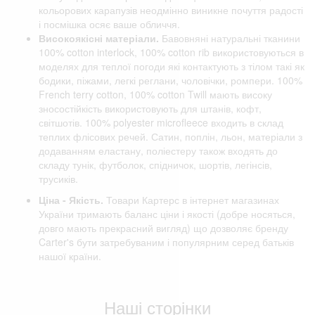
кольорових карапузів неодмінно виникне почуття радості
і посмішка осяє ваше обличчя.
Високоякісні матеріали.
Бавовняні натуральні тканини
100% cotton interlock, 100% cotton rib використовуються в
моделях для теплої погоди які контактують з тілом такі як
бодики, піжами, легкі реглани, чоловічки, ромпери. 100%
French terry cotton, 100% cotton Twill мають високу
зносостійкість використовують для штанів, кофт,
світшотів. 100% polyester microfleece входить в склад
теплих флісових речей. Сатин, поплін, льон, матеріали з
додаванням еластану, поліестеру також входять до
складу тунік, футболок, спідничок, шортів, легінсів,
трусиків.
Ціна - Якість.
Товари Картерс в інтернет магазинах
України тримають баланс ціни і якості (добре носяться,
довго мають прекрасний вигляд) що дозволяє бренду
Carter's бути затребуваним і популярним серед батьків
нашої країни.
Відгуки клієнтів
Наші сторінки