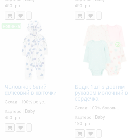
450 грн
490 грн
новинка!
Чоловічок білий
Бодік 1шт з довгим
флісовий в квіточки
рукавом молочний в
сердечка
Склад : 100% polye..
Склад: 100% бавовн..
Картерс | Baby
Картерс | Baby
450 грн
190 грн