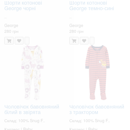
Шорти котонові
Шорти котонові
George чорні
George темно-сині
..
..
George
George
280 грн
280 грн
Чоловічок бавовняний
Чоловічок бавовняний
білий в звірята
з трактором
Склад: 100% Snug F..
Склад: 100% Snug F..
Картерс | Baby
Картерс | Baby