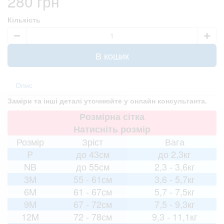
280 грн
Кількість
В кошик
Опис
Заміри та інші деталі уточнюйте у онлайн консультанта.
Розмірна сітка
Натисніть розмір
Розмір
Зріст
Вага
P
до 43см
до 2,3кг
NB
до 55см
2,3 - 3,6кг
3M
55 - 61см
3,6 - 5,7кг
6M
61 - 67см
5,7 - 7,5кг
9M
67 - 72см
7,5 - 9,3кг
12M
72 - 78см
9,3 - 11,1кг