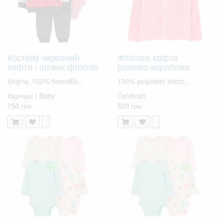
Костюм червоний
Флісова кофта
кофта і штани флісові
рожево-коралова
Кофта: 100% fleeceБо..
100% polyester micro..
Картерс | Baby
OshKosh
750 грн
520 грн