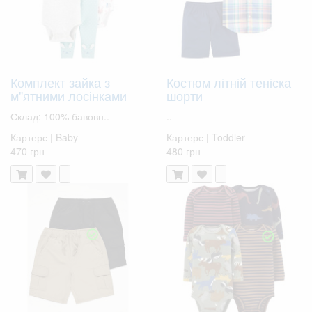
Комплект зайка з
Костюм літній теніска
м"ятними лосінками
шорти
Склад: 100% бавовн..
..
Картерс | Baby
Картерс | Toddler
470 грн
480 грн