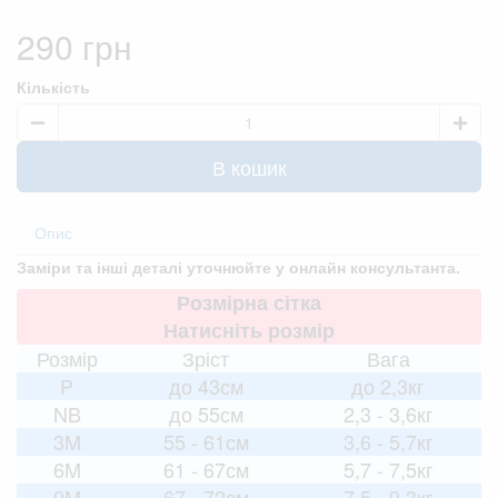
290 грн
Кількість
В кошик
Опис
Заміри та інші деталі уточнюйте у онлайн консультанта.
Розмірна сітка
Натисніть розмір
Розмір
Зріст
Вага
P
до 43см
до 2,3кг
NB
до 55см
2,3 - 3,6кг
3M
55 - 61см
3,6 - 5,7кг
6M
61 - 67см
5,7 - 7,5кг
9M
67 - 72см
7,5 - 9,3кг