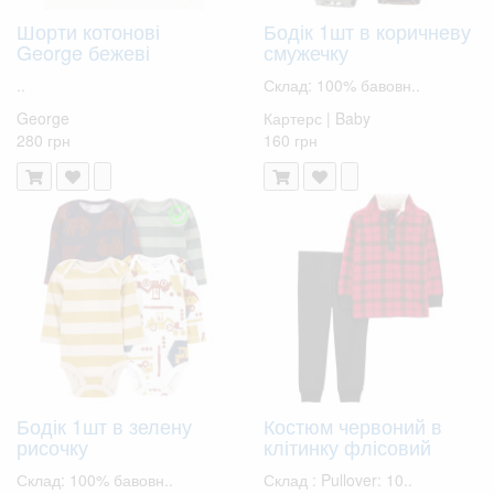
Шорти котонові
Бодік 1шт в коричневу
George бежеві
смужечку
..
Склад: 100% бавовн..
George
Картерс | Baby
280 грн
160 грн
Бодік 1шт в зелену
Костюм червоний в
рисочку
клітинку флісовий
Склад: 100% бавовн..
Склад : Pullover: 10..