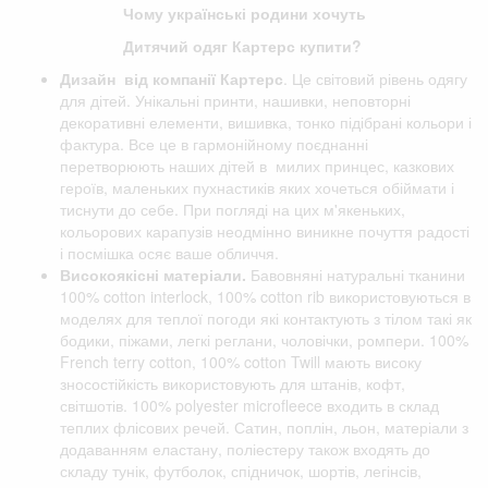
Чому українські родини хочуть
Дитячий одяг Картерс купити?
Дизайн від компанії
Картерс
. Це світовий рівень одягу
для дітей. Унікальні принти, нашивки, неповторні
декоративні елементи, вишивка, тонко підібрані кольори і
фактура. Все це в гармонійному поєднанні
перетворюють наших дітей в милих принцес, казкових
героїв, маленьких пухнастиків яких хочеться обіймати і
тиснути до себе. При погляді на цих м'якеньких,
кольорових карапузів неодмінно виникне почуття радості
і посмішка осяє ваше обличчя.
Високоякісні матеріали.
Бавовняні натуральні тканини
100% cotton interlock, 100% cotton rib використовуються в
моделях для теплої погоди які контактують з тілом такі як
бодики, піжами, легкі реглани, чоловічки, ромпери. 100%
French terry cotton, 100% cotton Twill мають високу
зносостійкість використовують для штанів, кофт,
світшотів. 100% polyester microfleece входить в склад
теплих флісових речей. Сатин, поплін, льон, матеріали з
додаванням еластану, поліестеру також входять до
складу тунік, футболок, спідничок, шортів, легінсів,