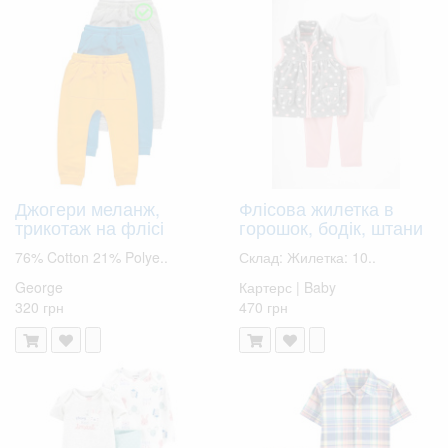
Джогери меланж,
Флісова жилетка в
трикотаж на флісі
горошок, бодік, штани
76% Cotton 21% Polye..
Склад: Жилетка: 10..
George
Картерс | Baby
320 грн
470 грн