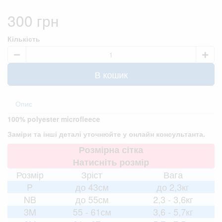
300 грн
Кількість
В кошик
Опис
100% polyester microfleece
Заміри та інші деталі уточнюйте у онлайн консультанта.
Розмірна сітка
Натисніть розмір
Розмір
Зріст
Вага
P
до 43см
до 2,3кг
NB
до 55см
2,3 - 3,6кг
3M
55 - 61см
3,6 - 5,7кг