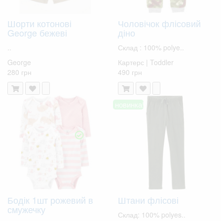
Шорти котонові
Чоловічок флісовий
George бежеві
діно
..
Склад : 100% polye..
George
Картерс | Toddler
280 грн
490 грн
новинка!
Бодік 1шт рожевий в
Штани флісові
смужечку
Склад: 100% polyes..