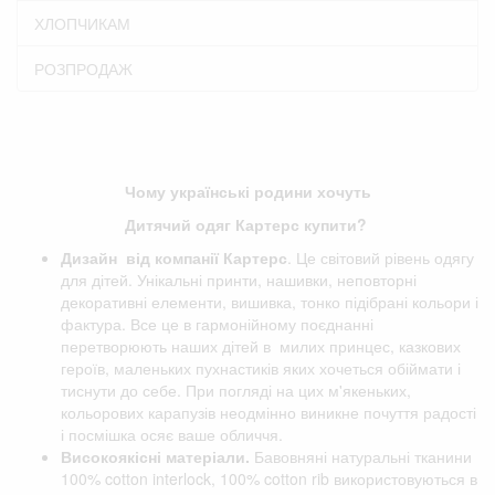
ХЛОПЧИКАМ
РОЗПРОДАЖ
Чому українські родини хочуть
Дитячий одяг Картерс купити?
Дизайн від компанії
Картерс
. Це світовий рівень одягу
для дітей. Унікальні принти, нашивки, неповторні
декоративні елементи, вишивка, тонко підібрані кольори і
фактура. Все це в гармонійному поєднанні
перетворюють наших дітей в милих принцес, казкових
героїв, маленьких пухнастиків яких хочеться обіймати і
тиснути до себе. При погляді на цих м'якеньких,
кольорових карапузів неодмінно виникне почуття радості
і посмішка осяє ваше обличчя.
Високоякісні матеріали.
Бавовняні натуральні тканини
100% cotton interlock, 100% cotton rib використовуються в