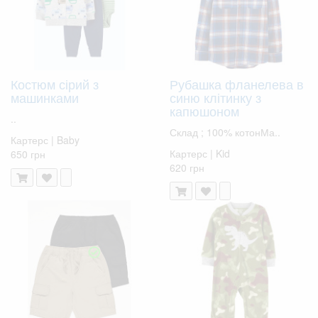
Костюм сірий з
Рубашка фланелева в
машинками
синю клітинку з
капюшоном
..
Склад ; 100% котонМа..
Картерс | Baby
Картерс | Kid
650 грн
620 грн