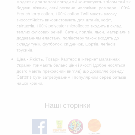
моделях для теплої погоди які контактують з тілом такі як
бодики, піжами, легкі реглани, чоловічки, ромпери. 100%
French terry cotton, 100% cotton Twill мають високу
зносостійкість використовують для штанів, кофт,
світшотів. 100% polyester microfleece входить в склад
теплих флісових речей. Сатин, поплін, льон, матеріали з
додаванням еластану, поліестеру також входять до
складу тунік, футболок, спідничок, шортів, легінсів,
трусиків.
Ціна - Якість.
Товари Картерс в інтернет магазинах
України тримають баланс ціни і якості (добре носяться,
довго мають прекрасний вигляд) що дозволяє бренду
Carter's бути затребуваним і популярним серед батьків
нашої країни.
Відгуки клієнтів
Наші сторінки