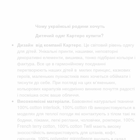
Чому українські родини хочуть
Дитячий одяг Картерс купити?
Дизайн від компанії
Картерс
. Це світовий рівень одягу
для дітей. Унікальні принти, нашивки, неповторні
декоративні елементи, вишивка, тонко підібрані кольори і
фактура. Все це в гармонійному поєднанні
перетворюють наших дітей в милих принцес, казкових
героїв, маленьких пухнастиків яких хочеться обіймати і
тиснути до себе. При погляді на цих м'якеньких,
кольорових карапузів неодмінно виникне почуття радості
і посмішка осяє ваше обличчя.
Високоякісні матеріали.
Бавовняні натуральні тканини
100% cotton interlock, 100% cotton rib використовуються в
моделях для теплої погоди які контактують з тілом такі як
бодики, піжами, легкі реглани, чоловічки, ромпери. 100%
French terry cotton, 100% cotton Twill мають високу
зносостійкість використовують для штанів, кофт,
світшотів. 100% polyester microfleece входить в склад