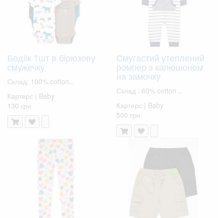
Бодіік 1шт в бірюзову
Смугастий утеплений
смужечку
ромпер з капюшоном
на замочку
Склад: 100% cotton..
Склад : 60% cotton ..
Картерс | Baby
Картерс | Baby
130 грн
500 грн