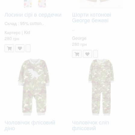
Лосини сірі в сердечки
Шорти котонові
George бежеві
Склад : 95% cotton..
..
Картерс | Kid
George
280 грн
280 грн
Чоловічок флісовий
Чоловічок сліп
діно
флісовий