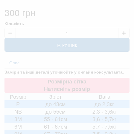
300 грн
Кількість
В кошик
Опис
Заміри та інші деталі уточнюйте у онлайн консультанта.
Розмірна сітка
Натисніть розмір
Розмір
Зріст
Вага
P
до 43см
до 2,3кг
NB
до 55см
2,3 - 3,6кг
3M
55 - 61см
3,6 - 5,7кг
6M
61 - 67см
5,7 - 7,5кг
9M
67 - 72см
7,5 - 9,3кг