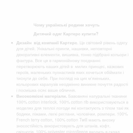
Чому українські родини хочуть
Дитячий одяг Картерс купити?
Дизайн від компанії
Картерс
. Це світовий рівень одягу
для дітей. Унікальні принти, нашивки, неповторні
декоративні елементи, вишивка, тонко підібрані кольори і
фактура. Все це в гармонійному поєднанні
перетворюють наших дітей в милих принцес, казкових
героїв, маленьких пухнастиків яких хочеться обіймати і
тиснути до себе. При погляді на цих м'якеньких,
кольорових карапузів неодмінно виникне почуття радості
і посмішка осяє ваше обличчя.
Високоякісні матеріали.
Бавовняні натуральні тканини
100% cotton interlock, 100% cotton rib використовуються в
моделях для теплої погоди які контактують з тілом такі як
бодики, піжами, легкі реглани, чоловічки, ромпери. 100%
French terry cotton, 100% cotton Twill мають високу
зносостійкість використовують для штанів, кофт,
світшотів. 100% polyester microfleece входить в склад