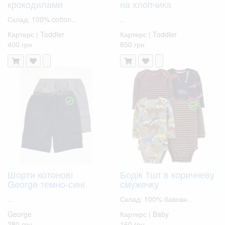
крокодилами
на хлопчика
Склад: 100% cotton..
..
Картерс | Toddler
Картерс | Toddler
400 грн
850 грн
Шорти котонові
Бодік 1шт в коричневу
George темно-сині
смужечку
..
Склад: 100% бавовн..
George
Картерс | Baby
280 грн
160 грн