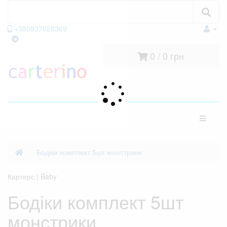
Пошук
Пошук
+380937028369
viber
facebook
telegram
0 / 0 грн
Категорії
Бодіки комплект 5шт монстрики
Картерс | Baby
Бодіки комплект 5шт
монстрики