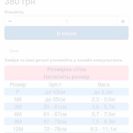
380 грн
Кількість
В кошик
Опис
Заміри та інші деталі уточнюйте у онлайн консультанта.
Розмірна сітка
Натисніть розмір
Розмір
Зріст
Вага
P
до 43см
до 2,3кг
NB
до 55см
2,3 - 3,6кг
3M
55 - 61см
3,6 - 5,7кг
6M
61 - 67см
5,7 - 7,5кг
9M
67 - 72см
7,5 - 9,3кг
12M
72 - 78см
9,3 - 11,1кг