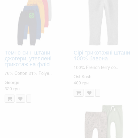
Темно-сині штани
Сірі трикотажні штани
джогери, утеплені
100% бавона
трикотаж на флісі
100% French terry co..
76% Cotton 21% Polye..
OshKosh
George
400 грн
320 грн