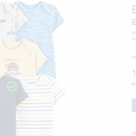
К
На
Р
К
С