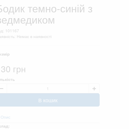
Бодик темно-синій з
ведмедиком
од: 101167
явність: Немає в наявності
озмір
130 грн
ількість
В кошик
Опис
клад: