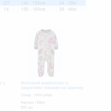
12T
142 - 150см
34 - 39кг
14
150 - 160см
39 - 46кг
і з
Флісовий комбінезон із
закритими ніжками на замочку
Склад : 100% polye..
Картерс | Baby
500 грн