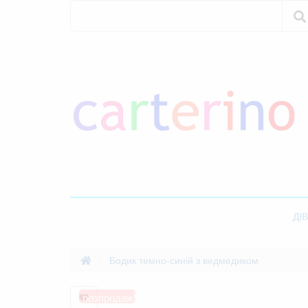
Пошук
Пошук
ДІ
Бодик темно-синій з ведмедиком
розпродаж!