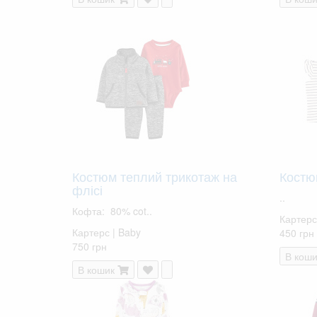
Костюм теплий трикотаж на
Костю
флісі
..
Кофта: 80% cot..
Картерс
Картерс | Baby
450 грн
750 грн
В коши
В кошик