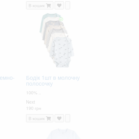
В кошик
темно-
Бодік 1шт в молочну
полосочку
100% ..
Next
190 грн
В кошик