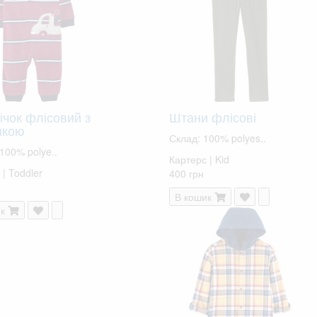
ічок флісовий з
Штани флісові
нкою
Склад: 100% polyes..
 100% polye..
Картерс | Kid
| Toddler
400 грн
В кошик
к