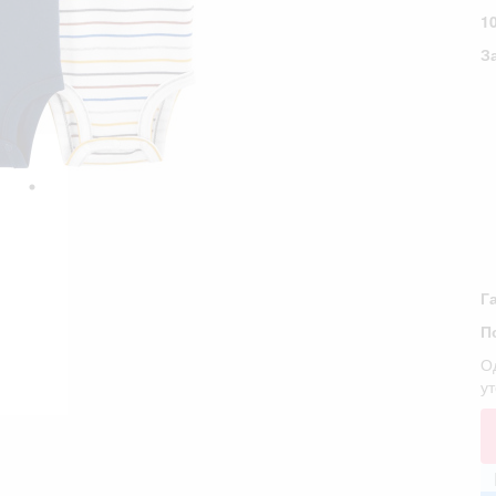
1
З
Г
П
Од
у