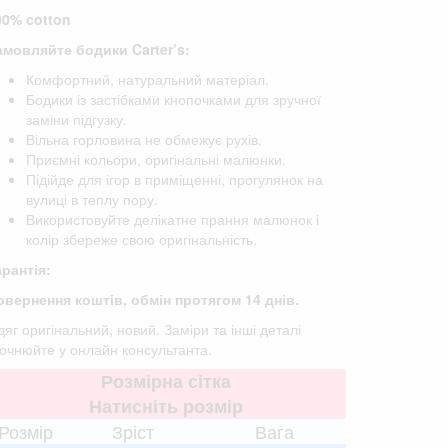
00% cotton
амовляйте бодики Carter’s:
Комфортний, натуральний матеріал.
Бодики із застібками кнопочками для зручної
заміни підгузку.
Вільна горловина не обмежує рухів.
Приємні кольори, оригінальні малюнки.
Підійде для ігор в приміщенні, прогулянок на
вулиці в теплу пору.
Використовуйте делікатне прання малюнок і
колір збереже свою оригінальність.
арантія:
овернення коштів, обмін протягом 14 днів.
яг оригінальний, новий. Заміри та інші деталі
точнюйте у онлайн консультанта.
Розмірна сітка
Натисніть розмір
Розмір
Зріст
Вага