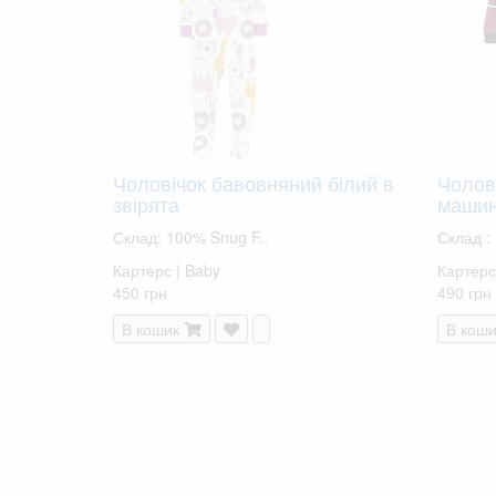
Чоловічок бавовняний білий в
Чолов
звірята
маши
Склад: 100% Snug F..
Склад :
Картерс | Baby
Картерс 
450 грн
490 грн
В кошик
В коши