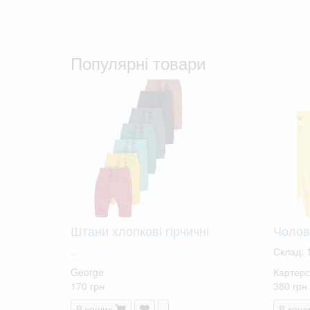
Популярні товари
Штани хлопкові гірчичні
Чолові
..
Склад: 
George
Картерс
170 грн
380 грн
В кошик
В коши