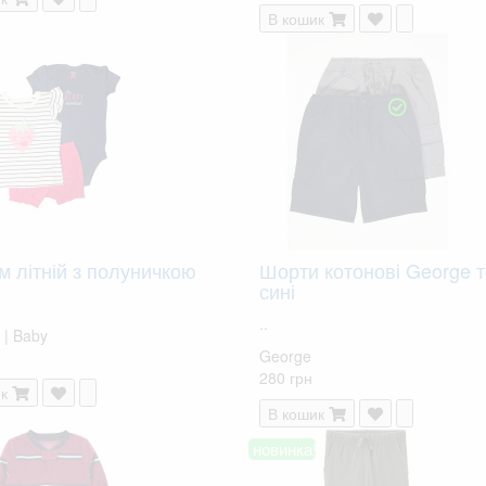
В кошик
м літній з полуничкою
Шорти котонові George 
сині
..
 | Baby
George
280 грн
к
В кошик
новинка!