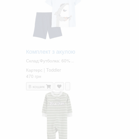
Комплект з акулою
Склад:Футболка: 60% ..
Картерс | Toddler
470 грн
В кошик