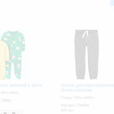
чок зелений в квіти
Штани джогери коричнев
білим пояском
100% cotton..
Склад: 100% cotton..
 | Baby
Картерс | Toddler
400 грн
к