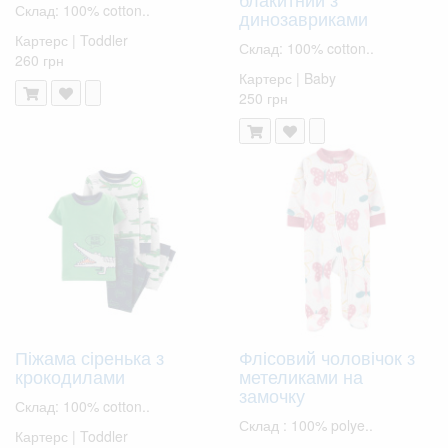
Склад: 100% cotton..
динозавриками
Картерс | Toddler
Склад: 100% cotton..
260 грн
Картерс | Baby
250 грн
Піжама сіренька з
Флісовий чоловічок з
крокодилами
метеликами на
замочку
Склад: 100% cotton..
Склад : 100% polye..
Картерс | Toddler