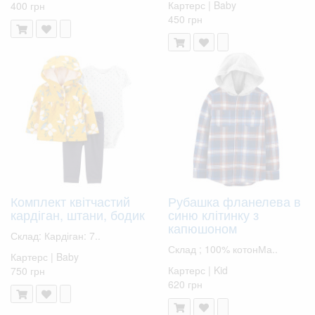
Картерс | Baby
400 грн
450 грн
Комплект квітчастий
Рубашка фланелева в
кардіган, штани, бодик
синю клітинку з
капюшоном
Склад: Кардіган: 7..
Склад ; 100% котонМа..
Картерс | Baby
Картерс | Kid
750 грн
620 грн