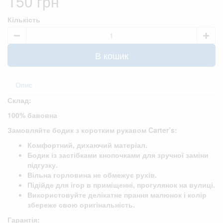
150 грн
Кількість
В кошик
Опис
Склад:
100% бавовна
Замовляйте бодик з коротким рукавом Carter’s:
Комфортний, дихаючий матеріал.
Бодик із застібками кнопочками для зручної заміни
підгузку.
Вільна горловина не обмежує рухів.
Підійде для ігор в приміщенні, прогулянок на вулиці.
Використовуйте делікатне прання малюнок і колір
збереже свою оригінальність.
Гарантія: