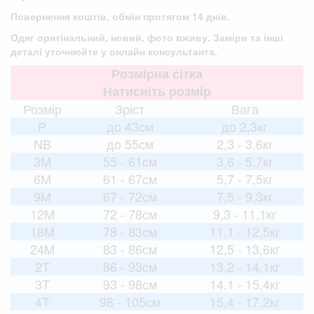
Повернення коштів, обмін протягом 14 днів.
Одяг оригінальний, новий, фото вживу. Заміри та інші
деталі уточнюйте у онлайн консультанта.
Розмірна сітка
Натисніть розмір
Розмір
Зріст
Вага
P
до 43см
до 2,3кг
NB
до 55см
2,3 - 3,6кг
3M
55 - 61см
3,6 - 5,7кг
6M
61 - 67см
5,7 - 7,5кг
9M
67 - 72см
7,5 - 9,3кг
12M
72 - 78см
9,3 - 11,1кг
18M
78 - 83см
11,1 - 12,5кг
24M
83 - 86см
12,5 - 13,6кг
2T
86 - 93см
13,2 - 14,1кг
3T
93 - 98см
14,1 - 15,4кг
4T
98 - 105см
15,4 - 17,2кг