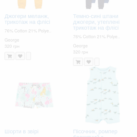
Джогери меланж,
Темно-сині штани
трикотаж на флісі
джогери, утеплені
трикотаж на флісі
76% Cotton 21% Polye..
76% Cotton 21% Polye..
George
George
320 грн
320 грн
Шорти в звірі
Пісочник, ромпер
блакитний з