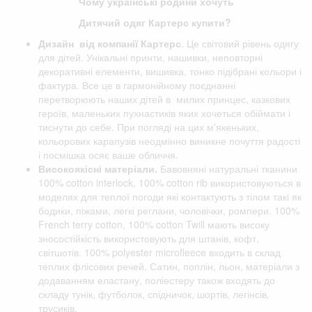
Чому українські родини хочуть
Дитячий одяг Картерс купити?
Дизайн від компанії
Картерс
. Це світовий рівень одягу
для дітей. Унікальні принти, нашивки, неповторні
декоративні елементи, вишивка, тонко підібрані кольори і
фактура. Все це в гармонійному поєднанні
перетворюють наших дітей в милих принцес, казкових
героїв, маленьких пухнастиків яких хочеться обіймати і
тиснути до себе. При погляді на цих м'якеньких,
кольорових карапузів неодмінно виникне почуття радості
і посмішка осяє ваше обличчя.
Високоякісні матеріали.
Бавовняні натуральні тканини
100% cotton interlock, 100% cotton rib використовуються в
моделях для теплої погоди які контактують з тілом такі як
бодики, піжами, легкі реглани, чоловічки, ромпери. 100%
French terry cotton, 100% cotton Twill мають високу
зносостійкість використовують для штанів, кофт,
світшотів. 100% polyester microfleece входить в склад
теплих флісових речей. Сатин, поплін, льон, матеріали з
додаванням еластану, поліестеру також входять до
складу тунік, футболок, спідничок, шортів, легінсів,
трусиків.